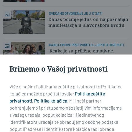
SVEČANO OTVORENJE JE U 17 SATI
Danas počinje jedna od najpoznatijih
manifestacija u Slavonskom Brodu
KAKO LOMOVE PRETVORITI U LJEPOTU I KRENUTI
DALJE
'Reakcije su prilično emotivne.
Posebno je stresno razbijanje...'
Brinemo o Vašoj privatnosti
Učitaj još članaka
Više o našim Politikama zaštite privatnosti te Politikama
kolačića možete pročitati ovdje:
Politika zaštite
privatnosti
,
Politika kolačića
. Mi i naši partneri
pohranjujemo i pristupamo neosjetljivim informacijama
s vašeg uređaja, poput kolačića ili jedinstvenog
identifikatora uređaja te obrađujemo osobne podatke
poput IP adrese i identifikatore kolačića radi obrade