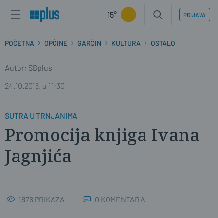
15°
PRIJAVA
POČETNA
OPĆINE
GARČIN
KULTURA
OSTALO
Autor: SBplus
24.10.2016. u 11:30
SUTRA U TRNJANIMA
Promocija knjiga Ivana
Jagnjića
1876 PRIKAZA
0 KOMENTARA