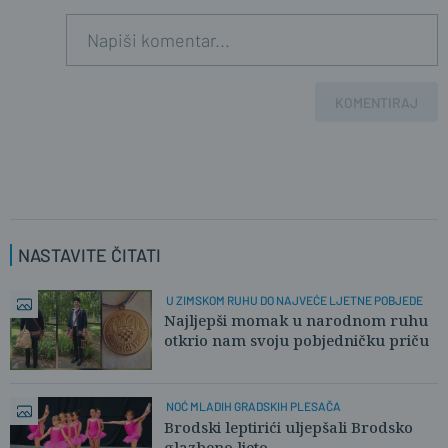
KOMENTIRAJ
NASTAVITE ČITATI
U ZIMSKOM RUHU DO NAJVEĆE LJETNE POBJEDE
Najljepši momak u narodnom ruhu
otkrio nam svoju pobjedničku priču
NOĆ MLADIH GRADSKIH PLESAČA
Brodski leptirići uljepšali Brodsko
glazbeno ljeto