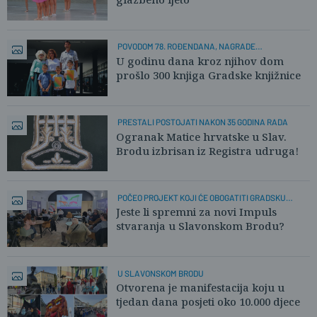
POVODOM 78. ROĐENDANA, NAGRADE
NAJČITATELJIMA
U godinu dana kroz njihov dom
prošlo 300 knjiga Gradske knjižnice
PRESTALI POSTOJATI NAKON 35 GODINA RADA
Ogranak Matice hrvatske u Slav.
Brodu izbrisan iz Registra udruga!
POČEO PROJEKT KOJI ĆE OBOGATITI GRADSKU
SCENU
Jeste li spremni za novi Impuls
stvaranja u Slavonskom Brodu?
U SLAVONSKOM BRODU
Otvorena je manifestacija koju u
tjedan dana posjeti oko 10.000 djece