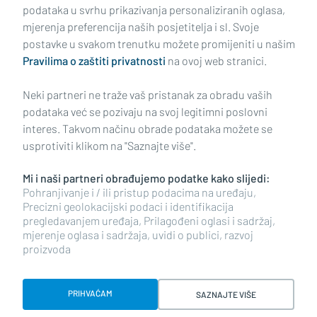
podataka u svrhu prikazivanja personaliziranih oglasa,
mjerenja preferencija naših posjetitelja i sl. Svoje
Impressum
Uvjeti korištenja
Politika privatnosti
postavke u svakom trenutku možete promijeniti u našim
Pravilima o zaštiti privatnosti
na ovoj web stranici.
Politika kolačića
Kontakt
Pritužbe
Suradnici
Neki partneri ne traže vaš pristanak za obradu vaših
Oglašavanje
podataka već se pozivaju na svoj legitimni poslovni
interes. Takvom načinu obrade podataka možete se
RUBRIKE
usprotiviti klikom na "Saznajte više".
Mi i naši partneri obrađujemo podatke kako slijedi:
BRODSKO-POSAVSKA ŽUPANIJA
Pohranjivanje i / ili pristup podacima na uređaju,
Precizni geolokacijski podaci i identifikacija
pregledavanjem uređaja, Prilagođeni oglasi i sadržaj,
POŽEŠKO-SLAVONSKA ŽUPANIJA
mjerenje oglasa i sadržaja, uvidi o publici, razvoj
proizvoda
Copyright © 2026 plusportal.hr, sva prava pridržana
PRIHVAĆAM
SAZNAJTE VIŠE