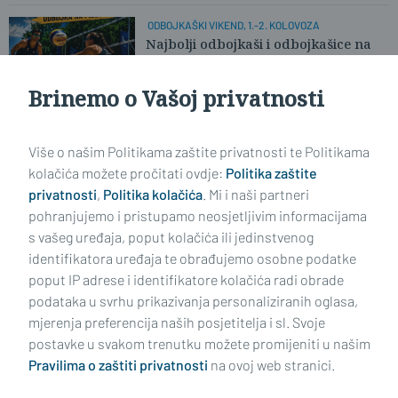
ODBOJKAŠKI VIKEND, 1.-2. KOLOVOZA
Najbolji odbojkaši i odbojkašice na
pijesku stižu u Slavonski Brod
Brinemo o Vašoj privatnosti
Učitaj još članaka
Više o našim Politikama zaštite privatnosti te Politikama
kolačića možete pročitati ovdje:
Politika zaštite
privatnosti
,
Politika kolačića
. Mi i naši partneri
pohranjujemo i pristupamo neosjetljivim informacijama
s vašeg uređaja, poput kolačića ili jedinstvenog
identifikatora uređaja te obrađujemo osobne podatke
poput IP adrese i identifikatore kolačića radi obrade
podataka u svrhu prikazivanja personaliziranih oglasa,
mjerenja preferencija naših posjetitelja i sl. Svoje
Impressum
Uvjeti korištenja
Politika privatnosti
postavke u svakom trenutku možete promijeniti u našim
Pravilima o zaštiti privatnosti
na ovoj web stranici.
Politika kolačića
Kontakt
Pritužbe
Suradnici