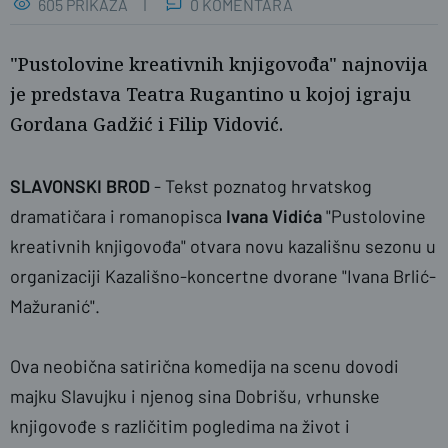
605 PRIKAZA
0 KOMENTARA
"Pustolovine kreativnih knjigovođa" najnovija
je predstava Teatra Rugantino u kojoj igraju
Gordana Gadžić i Filip Vidović.
SLAVONSKI BROD
- Tekst poznatog hrvatskog
dramatičara i romanopisca
Ivana Vidića
"Pustolovine
kreativnih knjigovođa" otvara novu kazališnu sezonu u
organizaciji Kazališno-koncertne dvorane "Ivana Brlić-
Mažuranić".
Ova neobična satirična komedija na scenu dovodi
majku Slavujku i njenog sina Dobrišu, vrhunske
knjigovođe s različitim pogledima na život i