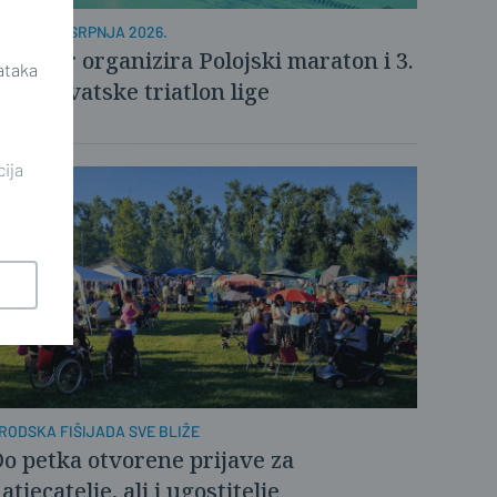
UBOTA, 4. SRPNJA 2026.
azator organizira Polojski maraton i 3.
ataka
olo Hrvatske triatlon lige
cija
RODSKA FIŠIJADA SVE BLIŽE
o petka otvorene prijave za
atjecatelje, ali i ugostitelje