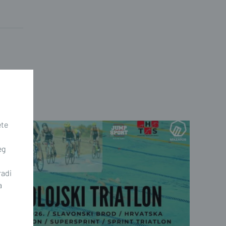
ete
eg
radi
a