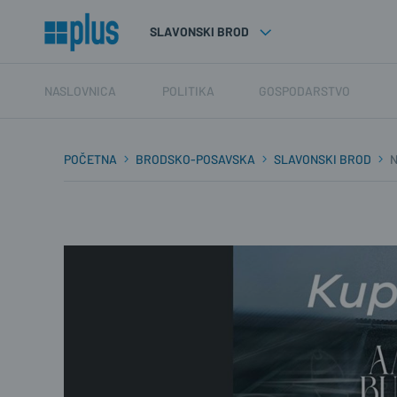
SLAVONSKI BROD
NASLOVNICA
POLITIKA
GOSPODARSTVO
POČETNA
BRODSKO-POSAVSKA
SLAVONSKI BROD