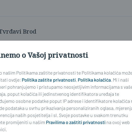
.
 Tvrđavi Brod
inemo o Vašoj privatnosti
 o našim Politikama zaštite privatnosti te Politikama kolačića mož
tati ovdje:
Politika zaštite privatnosti
,
Politika kolačića
. Mi i naši
neri pohranjujemo i pristupamo neosjetljivim informacijama s vaš
ja, poput kolačića ili jedinstvenog identifikatora uređaja te
đujemo osobne podatke poput IP adrese i identifikatore kolačića 
de podataka u svrhu prikazivanja personaliziranih oglasa, mjerenj
rencija naših posjetitelja i sl. Svoje postavke u svakom trenutku
te promijeniti u našim
Pravilima o zaštiti privatnosti
na ovoj web
ici.