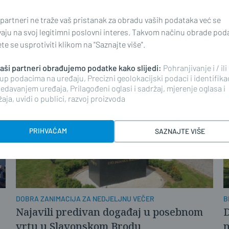
PONEDJELJAK, 6. SRPNJA 2026.
S
 partneri ne traže vaš pristanak za obradu vaših podataka već se
Jazz koncert kvarteta Tončija Grabušića
M
vaju na svoj legitimni poslovni interes. Takvom načinu obrade pod
k
e se usprotiviti klikom na "Saznajte više".
 naši partneri obrađujemo podatke kako slijedi:
Pohranjivanje i / ili
up podacima na uređaju, Precizni geolokacijski podaci i identifika
edavanjem uređaja, Prilagođeni oglasi i sadržaj, mjerenje oglasa i
aja, uvidi o publici, razvoj proizvoda
PRIHVAĆAM
SAZNAJTE VIŠE
DOBRA ZANIMACIJA ZA NEDJELJNU VEČER
B
Najavili predivan događaj u posebnom
D
vrtu u Slavonskom Brodu
n