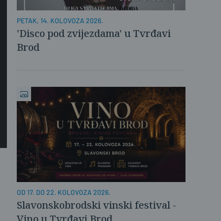
PETAK, 14. KOLOVOZA 2026.
'Disco pod zvijezdama' u Tvrđavi
Brod
OD 17. DO 22. KOLOVOZA 2026.
Slavonskobrodski vinski festival -
Vino u Tvrđavi Brod