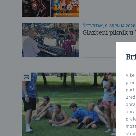
ČETVRTAK, 9. SRPNJA 2026
Glazbeni piknik u
Br
Više
proči
part
uređa
obra
obra
prefe
može
stran