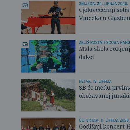
SRIJEDA, 24. LIPNJA 2026.
Cjelovečernji solis
Vinceka u Glazbeno
ŽELIŠ POSTATI SCUBA RAN
Mala škola ronjen
đake!
PETAK, 19. LIPNJA
SB će među prvima
obožavanoj junaki
ČETVRTAK, 11. LIPNJA 2026.
Godišnji koncert 