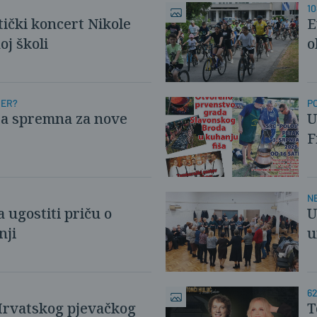
10
tički koncert Nikole
E
j školi
o
GER?
P
ja spremna za nove
U
F
NE
 ugostiti priču o
U
nji
u
6
Hrvatskog pjevačkog
T