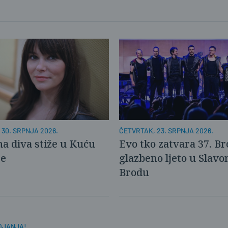
ČETVRTAK, 23. SRPNJA 2026.
 30. SRPNJA 2026.
Evo tko zatvara 37. B
a diva stiže u Kuću
glazbeno ljeto u Slav
re
Brodu
OJANJA!