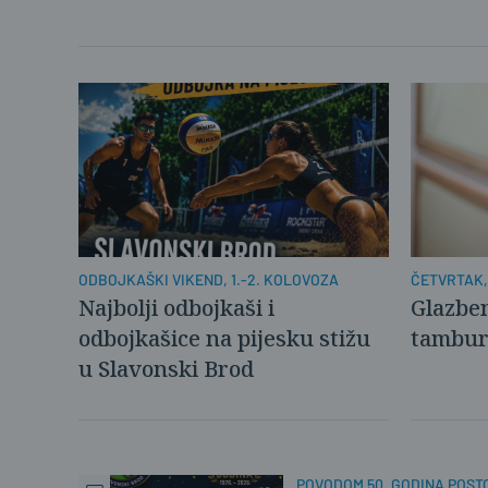
ODBOJKAŠKI VIKEND, 1.-2. KOLOVOZA
ČETVRTAK,
Najbolji odbojkaši i
Glazben
odbojkašice na pijesku stižu
tambu
u Slavonski Brod
POVODOM 50. GODINA POST