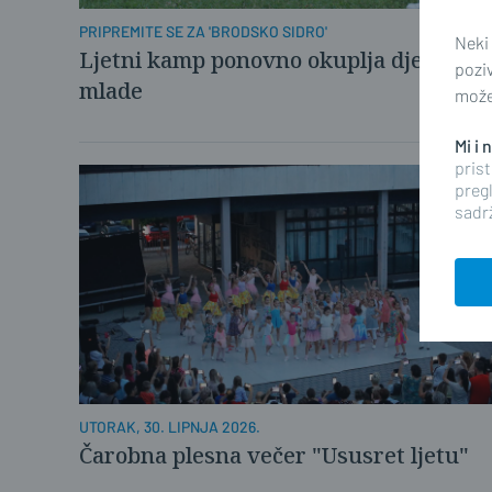
PRIPREMITE SE ZA 'BRODSKO SIDRO'
Neki
Ljetni kamp ponovno okuplja djecu i
pozi
mlade
možet
Mi i
prist
pregl
sadrž
UTORAK, 30. LIPNJA 2026.
Čarobna plesna večer "Ususret ljetu"