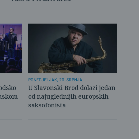
PONEDJELJAK, 20. SRPNJA
rodsko
U Slavonski Brod dolazi jedan
onskom
od najuglednijih europskih
saksofonista