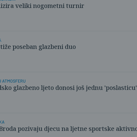
izira veliki nogometni turnir
.
stiže poseban glazbeni duo
NU ATMOSFERU
sko glazbeno ljeto donosi još jednu 'poslasticu'
KA
 Broda pozivaju djecu na ljetne sportske aktivno