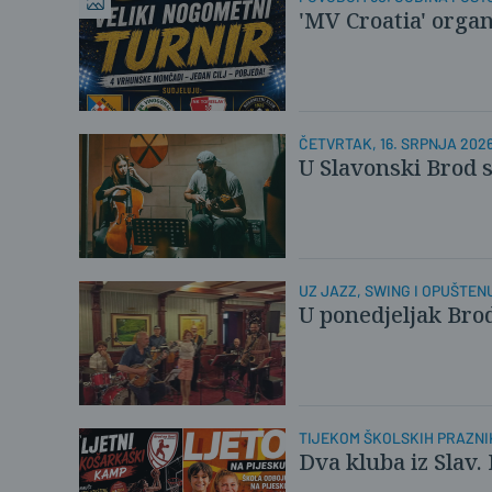
'MV Croatia' organ
ČETVRTAK, 16. SRPNJA 2026
U Slavonski Brod 
UZ JAZZ, SWING I OPUŠTE
U ponedjeljak Brod
TIJEKOM ŠKOLSKIH PRAZNI
Dva kluba iz Slav.