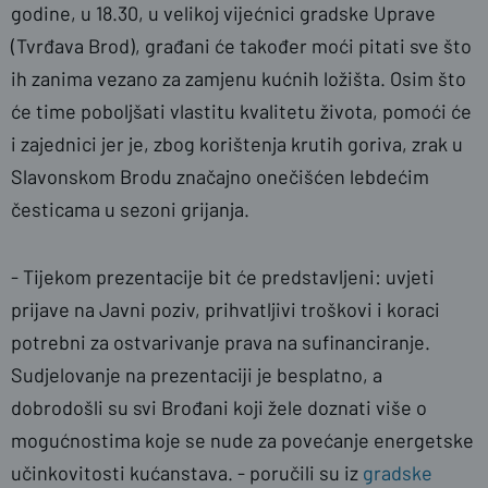
godine, u 18.30, u velikoj vijećnici gradske Uprave
(Tvrđava Brod), građani će također moći pitati sve što
ih zanima vezano za zamjenu kućnih ložišta. Osim što
će time poboljšati vlastitu kvalitetu života, pomoći će
i zajednici jer je, zbog korištenja krutih goriva, zrak u
Slavonskom Brodu značajno onečišćen lebdećim
česticama u sezoni grijanja.
- Tijekom prezentacije bit će predstavljeni: uvjeti
prijave na Javni poziv, prihvatljivi troškovi i koraci
potrebni za ostvarivanje prava na sufinanciranje.
Sudjelovanje na prezentaciji je besplatno, a
dobrodošli su svi Brođani koji žele doznati više o
mogućnostima koje se nude za povećanje energetske
učinkovitosti kućanstava. - poručili su iz
gradske