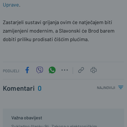
Uprave
.
Zastarjeli sustavi grijanja ovim će natječajem biti
zamijenjeni modernim, a Slavonski će Brod barem
dobiti priliku prodisati čišćim plućima.
PODIJELI
Komentari
0
najnoviji
Važna obavijest
Sukladno članku 94. Zakona o elektroničkim