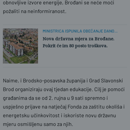
obnovljive izvore energije, Brođani se neće moći
požaliti na neinformiranost.
MINISTRICA ISPUNILA OBEĆANJE DANO
ŽUPANU MARUŠIĆU
Nova državna mjera za Brođane.
Pokrit će im 80 posto troškova.
Naime, i Brodsko-posavska županija i Grad Slavonski
Brod organiziraju ovaj tjedan edukacije. Cilj je pomoći
građanima da se od 2. rujna u 9 sati spremno i
uspješno prijave na natječaj Fonda za zaštitu okoliša i
energetsku učinkovitost i iskoriste novu državnu
mjeru osmišljenu samo za njih.