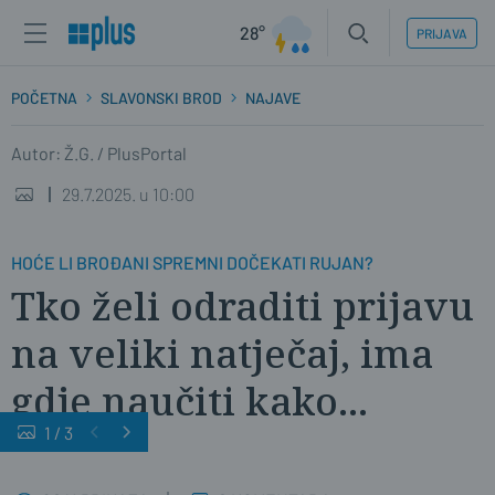
28°
PRIJAVA
POČETNA
SLAVONSKI BROD
NAJAVE
Autor: Ž.G. / PlusPortal
29.7.2025. u 10:00
HOĆE LI BROĐANI SPREMNI DOČEKATI RUJAN?
Tko želi odraditi prijavu
na veliki natječaj, ima
gdje naučiti kako...
1
/
3