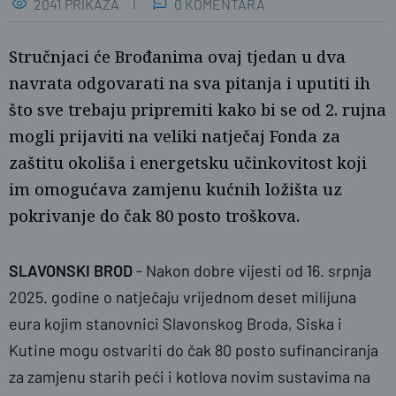
2041 PRIKAZA
0 KOMENTARA
Stručnjaci će Brođanima ovaj tjedan u dva
navrata odgovarati na sva pitanja i uputiti ih
što sve trebaju pripremiti kako bi se od 2. rujna
mogli prijaviti na veliki natječaj Fonda za
zaštitu okoliša i energetsku učinkovitost koji
im omogućava zamjenu kućnih ložišta uz
Ž.G./PLUS
pokrivanje do čak 80 posto troškova.
SLAVONSKI BROD
- Nakon dobre vijesti od 16. srpnja
2025. godine o natječaju vrijednom deset milijuna
eura kojim stanovnici Slavonskog Broda, Siska i
Kutine mogu ostvariti do čak 80 posto sufinanciranja
za zamjenu starih peći i kotlova novim sustavima na