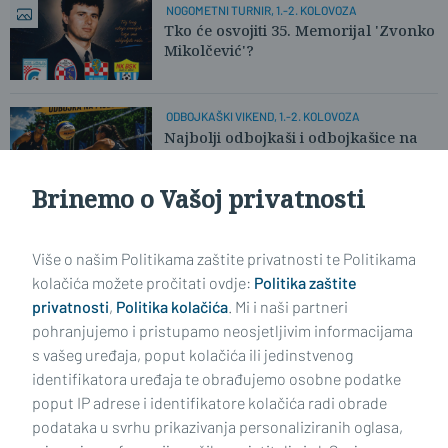
NOGOMETNI TURNIR, 1.-2. KOLOVOZA
Tko će osvojiti 35. Memorijal 'Zvonko
Mikolčević'?
ODBOJKAŠKI VIKEND, 1.-2. KOLOVOZA
Najbolji odbojkaši i odbojkašice na
pijesku stižu u Slavonski Brod
Brinemo o Vašoj privatnosti
Učitaj još članaka
Više o našim Politikama zaštite privatnosti te Politikama
kolačića možete pročitati ovdje:
Politika zaštite
privatnosti
,
Politika kolačića
. Mi i naši partneri
pohranjujemo i pristupamo neosjetljivim informacijama
s vašeg uređaja, poput kolačića ili jedinstvenog
identifikatora uređaja te obrađujemo osobne podatke
poput IP adrese i identifikatore kolačića radi obrade
podataka u svrhu prikazivanja personaliziranih oglasa,