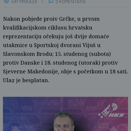
497 PRIKAZA
0 KOMENTARA
Nakon pobjede proiv Grčke, u prvom
kvalifikacijskom ciklusu hrvatsku
reprezentaciju očekuju još dvije domaće
utakmice u Sportskoj dvorani Vijuš u
Slavonskom Brodu; 15. studenog (subota)
protiv Danske i 18. studenog (utorak) protiv
Sjeverne Makedonije, obje s početkom u 18 sati.
Foto: HKS
Ulaz je besplatan.