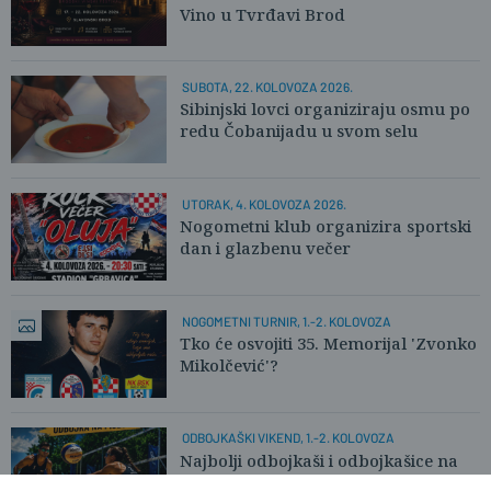
Vino u Tvrđavi Brod
SUBOTA, 22. KOLOVOZA 2026.
Sibinjski lovci organiziraju osmu po
redu Čobanijadu u svom selu
UTORAK, 4. KOLOVOZA 2026.
Nogometni klub organizira sportski
dan i glazbenu večer
NOGOMETNI TURNIR, 1.-2. KOLOVOZA
Tko će osvojiti 35. Memorijal 'Zvonko
Mikolčević'?
ODBOJKAŠKI VIKEND, 1.-2. KOLOVOZA
Najbolji odbojkaši i odbojkašice na
pijesku stižu u Slavonski Brod