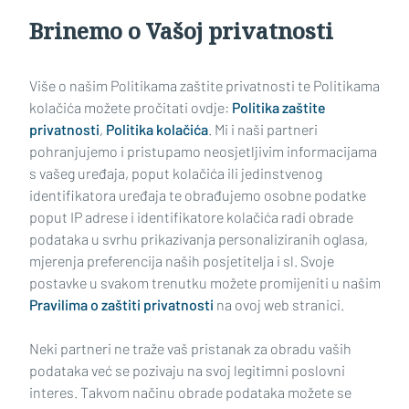
Brinemo o Vašoj privatnosti
Učitaj još članaka
Više o našim Politikama zaštite privatnosti te Politikama
kolačića možete pročitati ovdje:
Politika zaštite
privatnosti
,
Politika kolačića
. Mi i naši partneri
pohranjujemo i pristupamo neosjetljivim informacijama
s vašeg uređaja, poput kolačića ili jedinstvenog
identifikatora uređaja te obrađujemo osobne podatke
poput IP adrese i identifikatore kolačića radi obrade
podataka u svrhu prikazivanja personaliziranih oglasa,
mjerenja preferencija naših posjetitelja i sl. Svoje
Impressum
Uvjeti korištenja
Politika privatnosti
postavke u svakom trenutku možete promijeniti u našim
Pravilima o zaštiti privatnosti
na ovoj web stranici.
Politika kolačića
Kontakt
Pritužbe
Suradnici
Neki partneri ne traže vaš pristanak za obradu vaših
Oglašavanje
podataka već se pozivaju na svoj legitimni poslovni
interes. Takvom načinu obrade podataka možete se
RUBRIKE