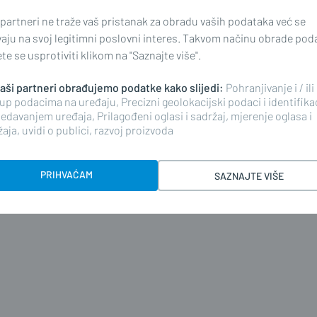
 partneri ne traže vaš pristanak za obradu vaših podataka već se
vaju na svoj legitimni poslovni interes. Takvom načinu obrade pod
i komentar i pokrenite raspravu.
e se usprotiviti klikom na "Saznajte više".
 naši partneri obrađujemo podatke kako slijedi:
Pohranjivanje i / ili
up podacima na uređaju, Precizni geolokacijski podaci i identifika
edavanjem uređaja, Prilagođeni oglasi i sadržaj, mjerenje oglasa i
aja, uvidi o publici, razvoj proizvoda
KOMENTIRAJ
PRIHVAĆAM
SAZNAJTE VIŠE