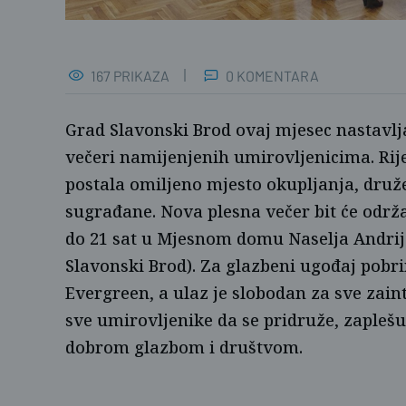
167 PRIKAZA
0 KOMENTARA
Grad Slavonski Brod ovaj mjesec nastavlj
večeri namijenjenih umirovljenicima. Rij
postala omiljeno mjesto okupljanja, druže
sugrađane. Nova plesna večer bit će održan
do 21 sat u Mjesnom domu Naselja Andrije
Slavonski Brod). Za glazbeni ugođaj pobr
Evergreen, a ulaz je slobodan za sve zain
sve umirovljenike da se pridruže, zaplešu
dobrom glazbom i društvom.