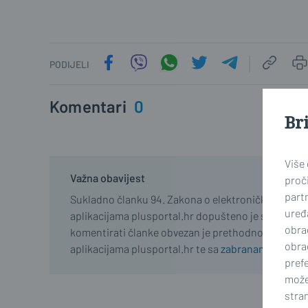
PODIJELI
Komentari
0
Br
Više
Važna obavijest
proči
part
Sukladno članku 94. Zakona o elektroničkim medij
uređa
aplikacijama plusportal.hr dopušteno je samo regist
obra
komentirati članke obvezan je prethodno se upozn
obra
aplikacijama plusportal.hr te sa
zabranama propisa
prefe
može
stran