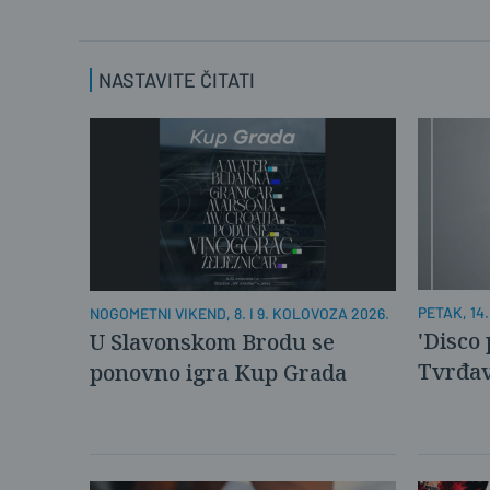
NASTAVITE ČITATI
PETAK, 14
NOGOMETNI VIKEND, 8. I 9. KOLOVOZA 2026.
'Disco
U Slavonskom Brodu se
Tvrđav
ponovno igra Kup Grada