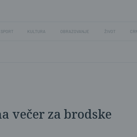
SPORT
KULTURA
OBRAZOVANJE
ŽIVOT
CR
na večer za brodske