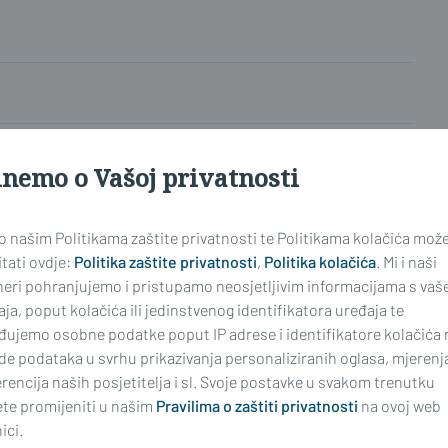
najnoviji
inemo o Vašoj privatnosti
 o našim Politikama zaštite privatnosti te Politikama kolačića mož
tati ovdje:
Politika zaštite privatnosti
,
Politika kolačića
. Mi i naši
neri pohranjujemo i pristupamo neosjetljivim informacijama s vaš
ima, komentiranje članaka na web portalu i mobilnim
ja, poput kolačića ili jedinstvenog identifikatora uređaja te
riranim korisnicima. Svaki korisnik koji želi
đujemo osobne podatke poput IP adrese i identifikatore kolačića 
ati s
Pravilima komentiranja
na web portalu i mobilnim
de podataka u svrhu prikazivanja personaliziranih oglasa, mjerenj
nim stavkom 2. članka 94. Zakona.
rencija naših posjetitelja i sl. Svoje postavke u svakom trenutku
te promijeniti u našim
Pravilima o zaštiti privatnosti
na ovoj web
ici.