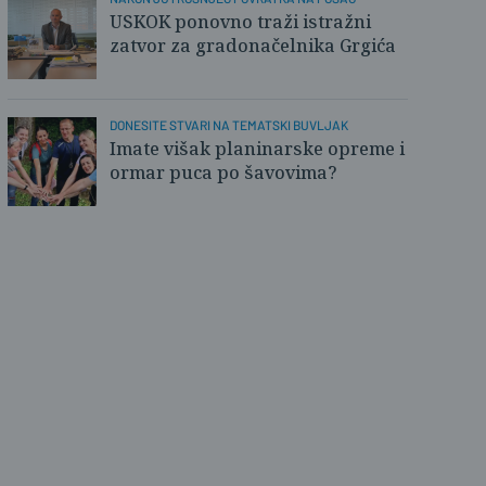
USKOK ponovno traži istražni
zatvor za gradonačelnika Grgića
DONESITE STVARI NA TEMATSKI BUVLJAK
Imate višak planinarske opreme i
ormar puca po šavovima?