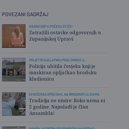
POVEZANI SADRŽAJ
KASNO SDP U POŽEGU STIŽE!
Zatražili ostavke odgovornih u
županijskoj Upravi
PRIJETIO DJELATNICI POSLOVNICE U
STROSSMAYEROVOJ
Policija uhitila čovjeka koji je
maskiran opljačkao brodsku
kladionicu
(I) VEČERAS SPEKTAKL NA BRODSKIM ULICAMA
Tradicija ne umire: Roko nema ni
2 godine. Najmlađi je član
Ansambla!
NAKON JUTROŠNJEG POVRATKA NA POSAO