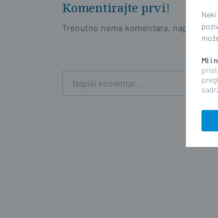
Komentirajte prvi!
Neki
pozi
Trenutno nema komentara, napišite prv
možet
Mi i
prist
pregl
sadrž