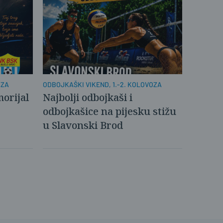
ODBOJKAŠKI VIKEND, 1.-2. KOLOVOZA
OZA
Najbolji odbojkaši i
morijal
odbojkašice na pijesku stižu
u Slavonski Brod