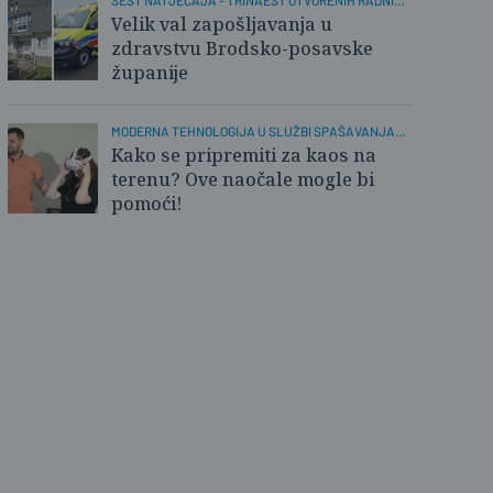
ŠEST NATJEČAJA - TRINAEST OTVORENIH RADNIH
MJESTA
Velik val zapošljavanja u
zdravstvu Brodsko-posavske
županije
MODERNA TEHNOLOGIJA U SLUŽBI SPAŠAVANJA
ŽIVOTA
Kako se pripremiti za kaos na
terenu? Ove naočale mogle bi
pomoći!