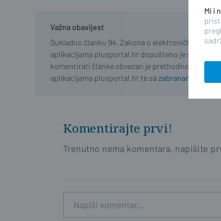
Mi i
prist
Važna obavijest
pregl
sadrž
Sukladno članku 94. Zakona o elektroničkim medij
aplikacijama plusportal.hr dopušteno je samo regist
komentirati članke obvezan je prethodno se upozn
aplikacijama plusportal.hr te sa
zabranama propisa
Komentirajte prvi!
Trenutno nema komentara, napišite prv