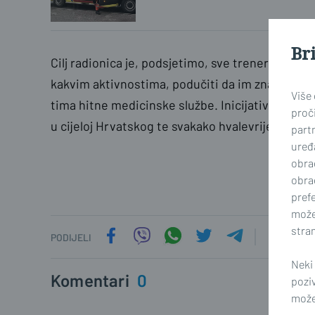
Br
Cilj radionica je, podsjetimo, sve trenere, ali i o
kakvim aktivnostima, podučiti da im znaju adek
Više
tima hitne medicinske službe. Inicijativa brod
proči
u cijeloj Hrvatskog te svakako hvalevrijedna.
part
uređa
obra
obra
prefe
može
stran
PODIJELI
Neki
Komentari
0
pozi
možet