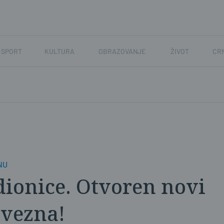
SPORT
KULTURA
OBRAZOVANJE
ŽIVOT
CR
NU
adionice. Otvoren novi
avezna!