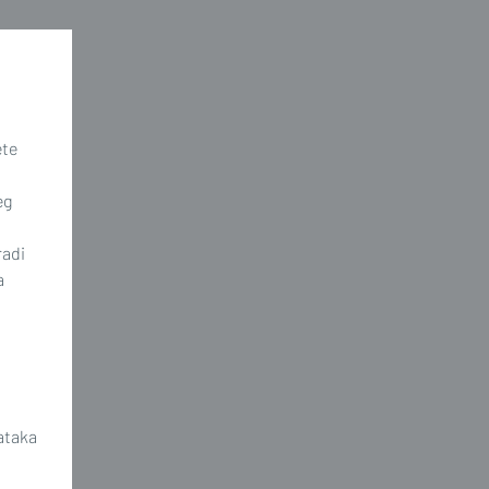
ete
eg
radi
a
ataka