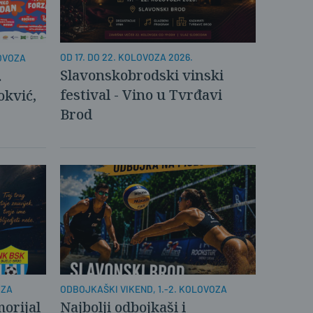
OD 17. DO 22. KOLOVOZA 2026.
LOVOZA
Slavonskobrodski vinski
.
festival - Vino u Tvrđavi
okvić,
Brod
ODBOJKAŠKI VIKEND, 1.-2. KOLOVOZA
OZA
Najbolji odbojkaši i
morijal