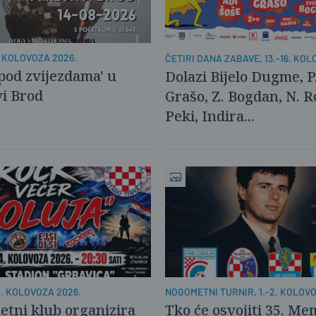
. KOLOVOZA 2026.
ČETIRI DANA ZABAVE, 13.-16. KO
 pod zvijezdama' u
Dolazi Bijelo Dugme, P
i Brod
Grašo, Z. Bogdan, N. R
Peki, Indira...
. KOLOVOZA 2026.
NOGOMETNI TURNIR, 1.-2. KOLOV
tni klub organizira
Tko će osvojiti 35. Me