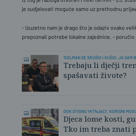
je sudjelovati moguće samo uz prethodnu prijav
- Izuzetno nam je drago što je odaziv ovako vel
prepoznali potrebe lokalne zajednice. - poručio 
'GOLMAN SE SRUŠIO I GUŠIO. JA SAM B
Trebaju li dječji tre
spašavati živote?
DOK STIGNU 'HITNJACI', KORISNI MOGU
Djeca lome kosti, gu
Tko im treba znati 