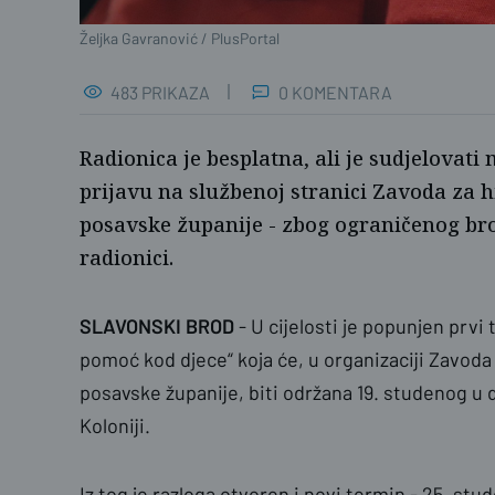
Željka Gavranović / PlusPortal
483 PRIKAZA
0 KOMENTARA
Radionica je besplatna, ali je sudjelova
prijavu na službenoj stranici Zavoda za 
posavske županije - zbog ograničenog bro
radionici.
SLAVONSKI BROD
- U cijelosti je popunjen prv
pomoć kod djece“ koja će, u organizaciji Zavod
posavske županije, biti održana 19. studenog u 
Koloniji.
Iz tog je razloga otvoren i novi termin - 25. s