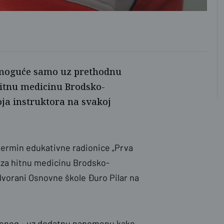
ti moguće samo uz prethodnu
hitnu medicinu Brodsko-
ja instruktora na svakoj
i termin edukativne radionice „Prva
a za hitnu medicinu Brodsko-
dvorani Osnovne škole Đuro Pilar na
tudenog - uz dodatnu napomenu kako