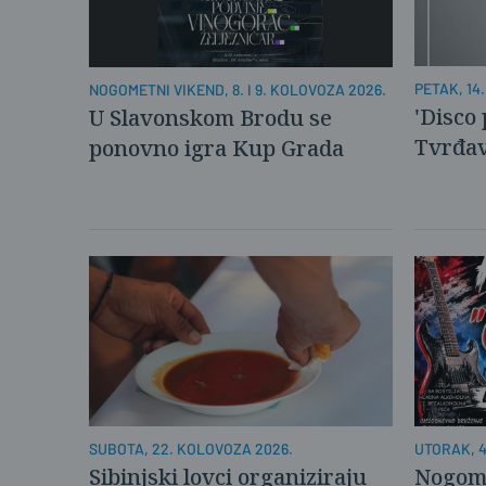
PETAK, 14
NOGOMETNI VIKEND, 8. I 9. KOLOVOZA 2026.
'Disco
U Slavonskom Brodu se
Tvrđav
ponovno igra Kup Grada
SUBOTA, 22. KOLOVOZA 2026.
UTORAK, 4
Sibinjski lovci organiziraju
Nogome