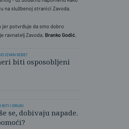
u na službenoj stranici Zavoda.
ik jer potvrđuje da smo dobro
je ravnatelj Zavoda,
Branko Godić
.
IO IZVAN SEBE!'
neri biti osposobljeni
 BITI I DRUGI
še se, dobivaju napade.
pomoći?