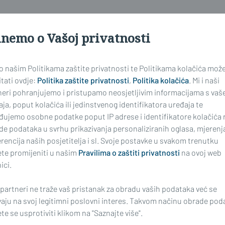
inemo o Vašoj privatnosti
stale koji rade s djecom u bilo
vatno pružiti pomoć do dolaska
 o našim Politikama zaštite privatnosti te Politikama kolačića mož
sko-posavskog Zavoda jedinstvena je
tati ovdje:
Politika zaštite privatnosti
,
Politika kolačića
. Mi i naši
neri pohranjujemo i pristupamo neosjetljivim informacijama s vaš
ja, poput kolačića ili jedinstvenog identifikatora uređaja te
đujemo osobne podatke poput IP adrese i identifikatore kolačića 
de podataka u svrhu prikazivanja personaliziranih oglasa, mjerenj
rencija naših posjetitelja i sl. Svoje postavke u svakom trenutku
te promijeniti u našim
Pravilima o zaštiti privatnosti
na ovoj web
ici.
 partneri ne traže vaš pristanak za obradu vaših podataka već se
najnoviji
vaju na svoj legitimni poslovni interes. Takvom načinu obrade pod
e se usprotiviti klikom na "Saznajte više".