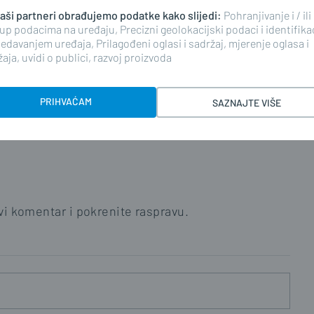
 naši partneri obrađujemo podatke kako slijedi:
Pohranjivanje i / ili
up podacima na uređaju, Precizni geolokacijski podaci i identifika
edavanjem uređaja, Prilagođeni oglasi i sadržaj, mjerenje oglasa i
aja, uvidi o publici, razvoj proizvoda
ima, komentiranje članaka na web portalu i mobilnim
riranim korisnicima. Svaki korisnik koji želi
ati s
Pravilima komentiranja
na web portalu i mobilnim
PRIHVAĆAM
SAZNAJTE VIŠE
nim stavkom 2. članka 94. Zakona.
i komentar i pokrenite raspravu.