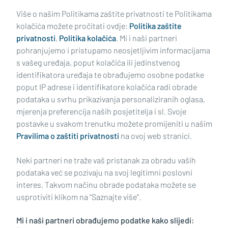
područje
Više o našim Politikama zaštite privatnosti te Politikama
kolačića možete pročitati ovdje:
Politika zaštite
privatnosti
,
Politika kolačića
. Mi i naši partneri
pohranjujemo i pristupamo neosjetljivim informacijama
s vašeg uređaja, poput kolačića ili jedinstvenog
identifikatora uređaja te obrađujemo osobne podatke
poput IP adrese i identifikatore kolačića radi obrade
podataka u svrhu prikazivanja personaliziranih oglasa,
mjerenja preferencija naših posjetitelja i sl. Svoje
Impressum
Uvjeti korištenja
Politika privatnosti
postavke u svakom trenutku možete promijeniti u našim
Pravilima o zaštiti privatnosti
na ovoj web stranici.
Politika kolačića
Kontakt
Pritužbe
Suradnici
Neki partneri ne traže vaš pristanak za obradu vaših
Oglašavanje
podataka već se pozivaju na svoj legitimni poslovni
interes. Takvom načinu obrade podataka možete se
RUBRIKE
usprotiviti klikom na "Saznajte više".
Mi i naši partneri obrađujemo podatke kako slijedi:
BRODSKO-POSAVSKA ŽUPANIJA