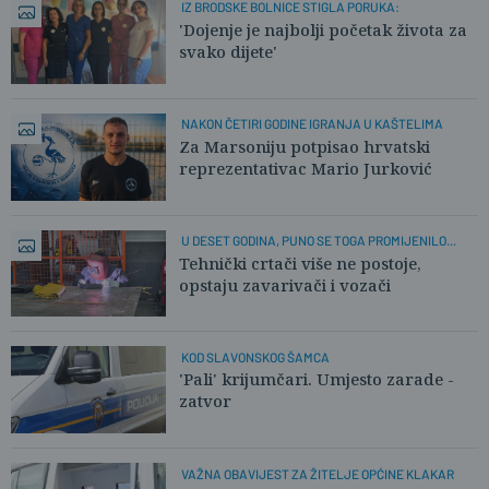
IZ BRODSKE BOLNICE STIGLA PORUKA:
'Dojenje je najbolji početak života za
svako dijete'
NAKON ČETIRI GODINE IGRANJA U KAŠTELIMA
Za Marsoniju potpisao hrvatski
reprezentativac Mario Jurković
U DESET GODINA, PUNO SE TOGA PROMIJENILO...
Tehnički crtači više ne postoje,
opstaju zavarivači i vozači
KOD SLAVONSKOG ŠAMCA
'Pali' krijumčari. Umjesto zarade -
zatvor
VAŽNA OBAVIJEST ZA ŽITELJE OPĆINE KLAKAR