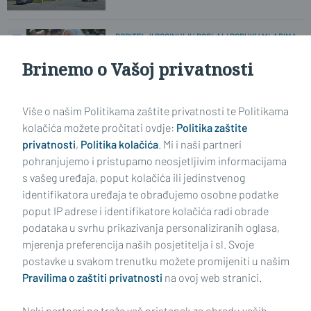
RODITELJI POGINULIH POSLALI PORUKU MLADIMA
'Zastanite ponekad ovdje i sjetite se
kolika je krv prolivena!'
Brinemo o Vašoj privatnosti
Više o našim Politikama zaštite privatnosti te Politikama
PRIJE 31 GODINU...
Što se zapravo dogodilo 5. kolovoza
kolačića možete pročitati ovdje:
Politika zaštite
1995. godine?
privatnosti
,
Politika kolačića
. Mi i naši partneri
pohranjujemo i pristupamo neosjetljivim informacijama
s vašeg uređaja, poput kolačića ili jedinstvenog
identifikatora uređaja te obrađujemo osobne podatke
poput IP adrese i identifikatore kolačića radi obrade
podataka u svrhu prikazivanja personaliziranih oglasa,
mjerenja preferencija naših posjetitelja i sl. Svoje
Impressum
Uvjeti korištenja
Politika privatnosti
postavke u svakom trenutku možete promijeniti u našim
Pravilima o zaštiti privatnosti
na ovoj web stranici.
Politika kolačića
Kontakt
Pritužbe
Suradnici
Neki partneri ne traže vaš pristanak za obradu vaših