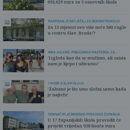
692.629 eura za 5 osnovnih škola
RASPISAN JE NATJEČAJ ZA REKONSTRUKCIJU
Za 13 mjeseci ovo više neće biti ruglo
u centru Slav. Broda!?
NIKA JULARIĆ, POBJEDNICA MASTERSA, ZA
PLUSPORTAL:
'Izgleda kao da se mučimo, ali zaista
nam je lijepo i uživamo!'
I HVIDR-A SLAVI OLUJU
'Žalosno je što smo složni samo kada
je najteže'
OSNIVAČ IM JE BRODSKO-POSAVSKA ŽUPANIJA
U 17 županijskih škola provodit će
projekt vrijedan 938 tisuća eura