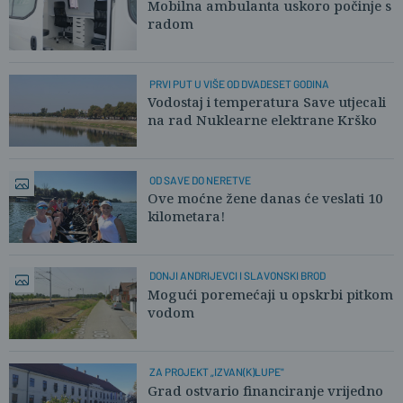
Mobilna ambulanta uskoro počinje s
radom
PRVI PUT U VIŠE OD DVADESET GODINA
Vodostaj i temperatura Save utjecali
na rad Nuklearne elektrane Krško
OD SAVE DO NERETVE
Ove moćne žene danas će veslati 10
kilometara!
DONJI ANDRIJEVCI I SLAVONSKI BROD
Mogući poremećaji u opskrbi pitkom
vodom
ZA PROJEKT „IZVAN(K)LUPE"
Grad ostvario financiranje vrijedno