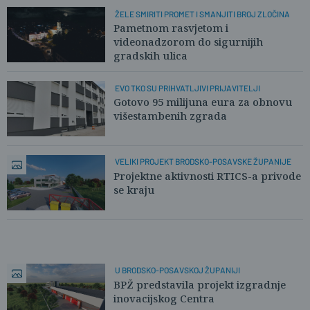
ŽELE SMIRITI PROMET I SMANJITI BROJ ZLOČINA
Pametnom rasvjetom i
videonadzorom do sigurnijih
gradskih ulica
EVO TKO SU PRIHVATLJIVI PRIJAVITELJI
Gotovo 95 milijuna eura za obnovu
višestambenih zgrada
VELIKI PROJEKT BRODSKO-POSAVSKE ŽUPANIJE
Projektne aktivnosti RTICS-a privode
se kraju
U BRODSKO-POSAVSKOJ ŽUPANIJI
BPŽ predstavila projekt izgradnje
inovacijskog Centra