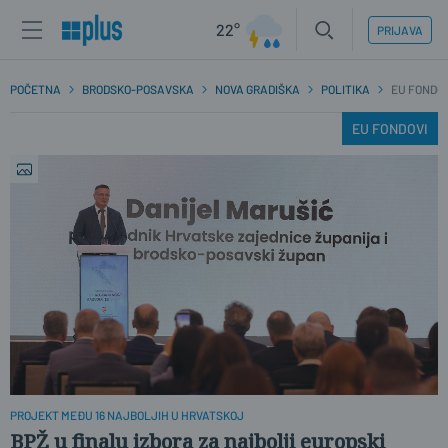
22°
PRIJAVA
POČETNA
BRODSKO-POSAVSKA
NOVA GRADIŠKA
POLITIKA
EU FONDOV
EU FONDOVI
PROJEKT MEĐU 16 NAJBOLJIH U HRVATSKOJ
BPŽ u finalu izbora za najbolji europski