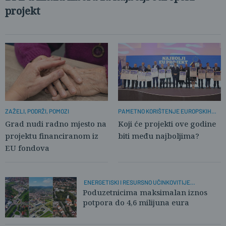
projekt
PAMETNO KORIŠTENJE EUROPSKIH
ZAŽELI, PODRŽI, POMOZI
SREDSTAVA
Koji će projekti ove godine
Grad nudi radno mjesto na
biti među najboljima?
projektu financiranom iz
EU fondova
ENERGETISKI I RESURSNO UČINKOVITIJE
GOSPODARSTVO
Poduzetnicima maksimalan iznos
potpora do 4,6 milijuna eura