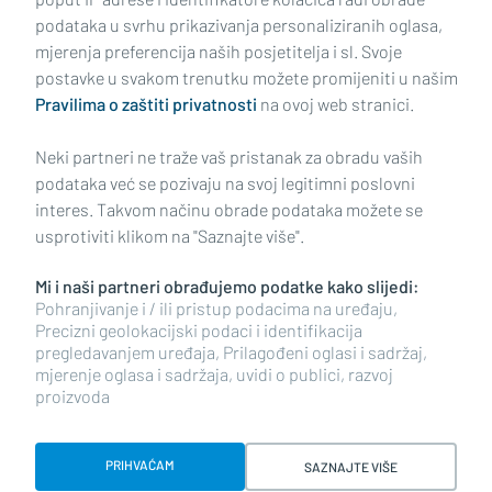
podataka u svrhu prikazivanja personaliziranih oglasa,
mjerenja preferencija naših posjetitelja i sl. Svoje
Impressum
Uvjeti korištenja
Politika privatnosti
postavke u svakom trenutku možete promijeniti u našim
Pravilima o zaštiti privatnosti
na ovoj web stranici.
Politika kolačića
Kontakt
Pritužbe
Suradnici
Neki partneri ne traže vaš pristanak za obradu vaših
Oglašavanje
podataka već se pozivaju na svoj legitimni poslovni
interes. Takvom načinu obrade podataka možete se
RUBRIKE
usprotiviti klikom na "Saznajte više".
Mi i naši partneri obrađujemo podatke kako slijedi:
BRODSKO-POSAVSKA ŽUPANIJA
Pohranjivanje i / ili pristup podacima na uređaju,
Precizni geolokacijski podaci i identifikacija
pregledavanjem uređaja, Prilagođeni oglasi i sadržaj,
POŽEŠKO-SLAVONSKA ŽUPANIJA
mjerenje oglasa i sadržaja, uvidi o publici, razvoj
proizvoda
Copyright © 2026 plusportal.hr, sva prava pridržana
PRIHVAĆAM
SAZNAJTE VIŠE