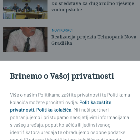
Do sredstava za dugoročno rješenje
vodoopskrbe
NOVI KORACI
Realizacija projekta Tehnopark Nova
Gradiška
Brinemo o Vašoj privatnosti
SUFINANCIRANJE PROJEKTA
Tehnološki park Nova Gradiška
Više o našim Politikama zaštite privatnosti te Politikama
kolačića možete pročitati ovdje:
Politika zaštite
privatnosti
,
Politika kolačića
. Mi i naši partneri
VIDI STARIJE ČLANKE
pohranjujemo i pristupamo neosjetljivim informacijama
s vašeg uređaja, poput kolačića ili jedinstvenog
identifikatora uređaja te obrađujemo osobne podatke
poput IP adrese i identifikatore kolačića radi obrade