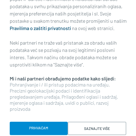
podataka u svrhu prikazivanja personaliziranih oglasa,
mjerenja preferencija naših posjetitelja i sl. Svoje
Impressum
Uvjeti korištenja
Politika privatnosti
postavke u svakom trenutku možete promijeniti u našim
Pravilima o zaštiti privatnosti
na ovoj web stranici.
Politika kolačića
Kontakt
Pritužbe
Suradnici
Neki partneri ne traže vaš pristanak za obradu vaših
Oglašavanje
podataka već se pozivaju na svoj legitimni poslovni
interes. Takvom načinu obrade podataka možete se
RUBRIKE
usprotiviti klikom na "Saznajte više".
Mi i naši partneri obrađujemo podatke kako slijedi:
BRODSKO-POSAVSKA ŽUPANIJA
Pohranjivanje i / ili pristup podacima na uređaju,
Precizni geolokacijski podaci i identifikacija
pregledavanjem uređaja, Prilagođeni oglasi i sadržaj,
POŽEŠKO-SLAVONSKA ŽUPANIJA
mjerenje oglasa i sadržaja, uvidi o publici, razvoj
proizvoda
Copyright © 2026 plusportal.hr, sva prava pridržana
PRIHVAĆAM
SAZNAJTE VIŠE