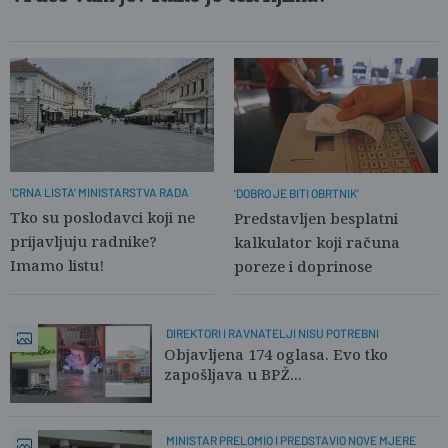
'CRNA LISTA' MINISTARSTVA RADA
'DOBRO JE BITI OBRTNIK'
Tko su poslodavci koji ne
Predstavljen besplatni
prijavljuju radnike?
kalkulator koji računa
Imamo listu!
poreze i doprinose
DIREKTORI I RAVNATELJI NISU POTREBNI
Objavljena 174 oglasa. Evo tko
zapošljava u BPŽ...
MINISTAR PRELOMIO I PREDSTAVIO NOVE MJERE