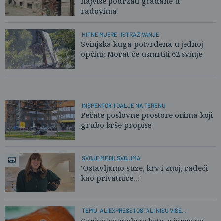
najviše podržati građane u
radovima
HITNE MJERE I ISTRAŽIVANJE
Svinjska kuga potvrđena u jednoj
općini: Morat će usmrtiti 62 svinje
INSPEKTORI I DALJE NA TERENU
Pečate poslovne prostore onima koji
grubo krše propise
SVOJE MEĐU SVOJIMA
'Ostavljamo suze, krv i znoj, radeći
kao privatnice...'
TEMU, ALIEXPRESS I OSTALI NISU VIŠE
„PREJEFTINI“
Carina na male pakete, a iznos po