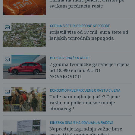
svakom predmetu raste
GODINA S ČETIRI PRIRODNE NEPOGODE
Prijavili više od 37 mil. eura štete od
lanjskih prirodnih nepogoda
MG ZS UZ SNAŽAN ADUT:
7 godina tvorničke garancije i cijena
od 18.990 eura u AUTO
NOVAKOVIĆU
DONOSIMO PRVE PROCJENE O RASTU CIJENA
Tuđe nam najbolje paše? Cijene
rastu, na policama sve manje
'domaćeg'!
KINESKA DINAMIKA ODVIJANJA RADOVA
Napreduje izgradnja važne brze
ceste. HAC uputio obavijest