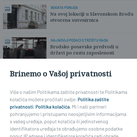
BOGATA PONUDA
Na ovoj lokaciji u Slavonskom Brodu
otvorena suvenirnica
NAJNOVIJI PODACI O TRŽIŠTU RADA
Brodsko-posavska predvodi u
državi po rastu zaposlenosti
Brinemo o Vašoj privatnosti
OD DANAS ZNAČAJNI POREMEĆAJI U PROMETU
Najavili privremenu obustavu
kompletnog željezničkog prometa
Više o našim Politikama zaštite privatnosti te Politikama
kolačića možete pročitati ovdje:
Politika zaštite
privatnosti
,
Politika kolačića
. Mi i naši partneri
VIDI STARIJE ČLANKE
pohranjujemo i pristupamo neosjetljivim informacijama
s vašeg uređaja, poput kolačića ili jedinstvenog
identifikatora uređaja te obrađujemo osobne podatke
poput IP adrese i identifikatore kolačića radi obrade