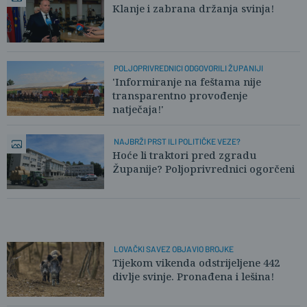
Klanje i zabrana držanja svinja!
POLJOPRIVREDNICI ODGOVORILI ŽUPANIJI
'Informiranje na feštama nije
transparentno provođenje
natječaja!'
NAJBRŽI PRST ILI POLITIČKE VEZE?
Hoće li traktori pred zgradu
Županije? Poljoprivrednici ogorčeni
LOVAČKI SAVEZ OBJAVIO BROJKE
Tijekom vikenda odstrijeljene 442
divlje svinje. Pronađena i lešina!