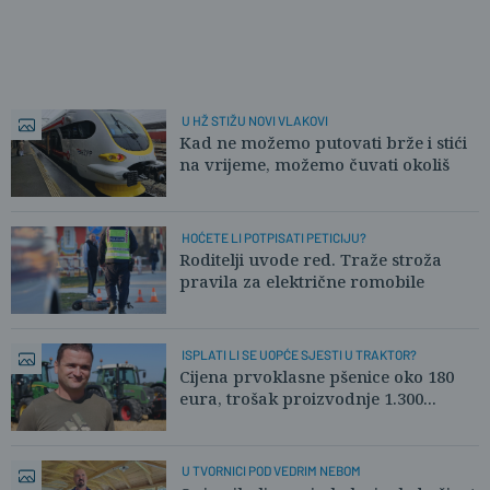
U HŽ STIŽU NOVI VLAKOVI
Kad ne možemo putovati brže i stići
na vrijeme, možemo čuvati okoliš
HOĆETE LI POTPISATI PETICIJU?
Roditelji uvode red. Traže stroža
pravila za električne romobile
ISPLATI LI SE UOPĆE SJESTI U TRAKTOR?
Cijena prvoklasne pšenice oko 180
eura, trošak proizvodnje 1.300...
U TVORNICI POD VEDRIM NEBOM