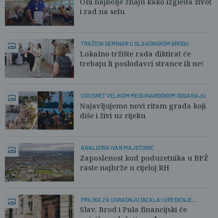
Oni najbolje znaju kako izgleda život
i rad na selu
TRAŽENI SEMINAR U SLAVONSKOM BRODU
Lokalno tržište rada diktirat će
trebaju li poslodavci strance ili ne!
USUSRET VELIKOM MEĐUNARODNOM DOGAĐAJU
Najavljujemo novi ritam grada koji
diše i živi uz rijeku
ANALIZIRA IVAN MAJSTORIĆ
Zaposlenost kod poduzetnika u BPŽ
raste najbrže u cijeloj RH
PRILIKA ZA UGRADNJU DIZALA I UREĐENJE
PROČELJA
Slav. Brod i Pula financijski će