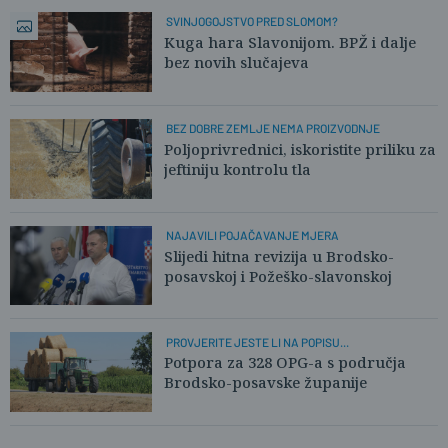
SVINJOGOJSTVO PRED SLOMOM?
Kuga hara Slavonijom. BPŽ i dalje
bez novih slučajeva
BEZ DOBRE ZEMLJE NEMA PROIZVODNJE
Poljoprivrednici, iskoristite priliku za
jeftiniju kontrolu tla
NAJAVILI POJAČAVANJE MJERA
Slijedi hitna revizija u Brodsko-
posavskoj i Požeško-slavonskoj
PROVJERITE JESTE LI NA POPISU...
Potpora za 328 OPG-a s područja
Brodsko-posavske županije