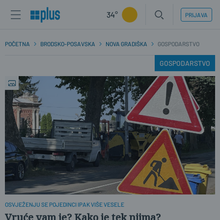
34°
PRIJAVA
POČETNA
BRODSKO-POSAVSKA
NOVA GRADIŠKA
GOSPODARSTVO
GOSPODARSTVO
OSVJEŽENJU SE POJEDINCI IPAK VIŠE VESELE
Vruće vam je? Kako je tek njima?