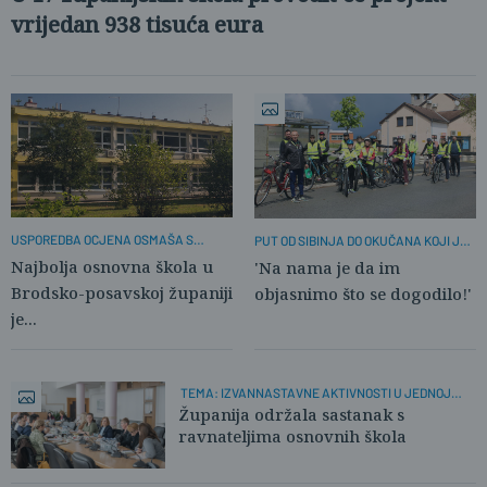
vrijedan 938 tisuća eura
USPOREDBA OCJENA OSMAŠA S
PUT OD SIBINJA DO OKUČANA KOJI JE
OCJENAMA NA MATURI
VIŠE OD TOGA
Najbolja osnovna škola u
'Na nama je da im
Brodsko-posavskoj županiji
objasnimo što se dogodilo!'
je...
TEMA: IZVANNASTAVNE AKTIVNOSTI U JEDNOJ
SMJENI
Županija održala sastanak s
ravnateljima osnovnih škola