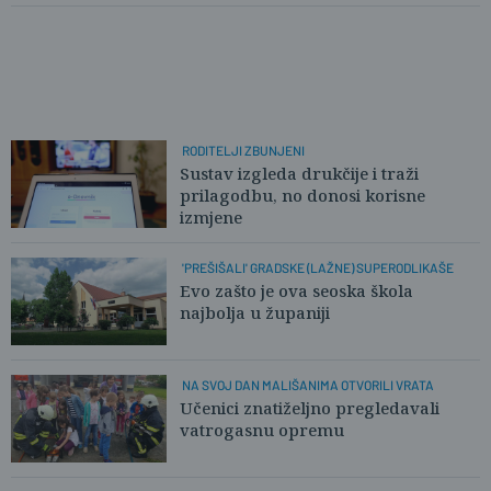
RODITELJI ZBUNJENI
Sustav izgleda drukčije i traži
prilagodbu, no donosi korisne
izmjene
'PREŠIŠALI' GRADSKE (LAŽNE) SUPERODLIKAŠE
Evo zašto je ova seoska škola
najbolja u županiji
NA SVOJ DAN MALIŠANIMA OTVORILI VRATA
Učenici znatiželjno pregledavali
vatrogasnu opremu