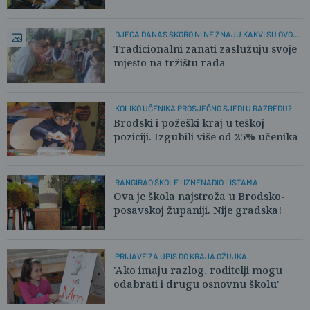
DJECA DANAS SKORO NI NE ZNAJU KAKVI SU OVO
ZANATI
Tradicionalni zanati zaslužuju svoje
mjesto na tržištu rada
KOLIKO UČENIKA PROSJEČNO SJEDI U RAZREDU?
Brodski i požeški kraj u teškoj
poziciji. Izgubili više od 25% učenika
RANGIRAO ŠKOLE I IZNENADIO LISTAMA
Ova je škola najstroža u Brodsko-
posavskoj županiji. Nije gradska!
PRIJAVE ZA UPIS DO KRAJA OŽUJKA
'Ako imaju razlog, roditelji mogu
odabrati i drugu osnovnu školu'