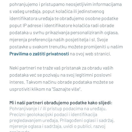
pohranjujemo i pristupamo neosjetljivim informacijama
s vašeg uređaja, poput kolačića ili jedinstvenog
identifikatora uređaja te obrađujemo osobne podatke
poput IP adrese i identifikatore kolačića radi obrade
podataka u svrhu prikazivanja personaliziranih oglasa,
mjerenja preferencija naših posjetitelja i sl. Svoje
Impressum
Uvjeti korištenja
Politika privatnosti
postavke u svakom trenutku možete promijeniti u našim
Pravilima o zaštiti privatnosti
na ovoj web stranici.
Politika kolačića
Kontakt
Pritužbe
Suradnici
Neki partneri ne traže vaš pristanak za obradu vaših
Oglašavanje
podataka već se pozivaju na svoj legitimni poslovni
interes. Takvom načinu obrade podataka možete se
RUBRIKE
usprotiviti klikom na "Saznajte više".
Mi i naši partneri obrađujemo podatke kako slijedi:
BRODSKO-POSAVSKA ŽUPANIJA
Pohranjivanje i / ili pristup podacima na uređaju,
Precizni geolokacijski podaci i identifikacija
pregledavanjem uređaja, Prilagođeni oglasi i sadržaj,
POŽEŠKO-SLAVONSKA ŽUPANIJA
mjerenje oglasa i sadržaja, uvidi o publici, razvoj
proizvoda