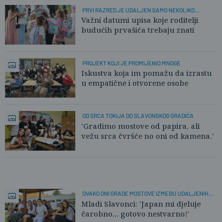
PRVI RAZRED JE UDALJEN SAMO NEKOLIKO
KLIKOVA
Važni datumi upisa koje roditelji
budućih prvašića trebaju znati
PROJEKT KOJI JE PROMIJENIO MNOGE
Iskustva koja im pomažu da izrastu
u empatične i otvorene osobe
OD SRCA TOKIJA DO SLAVONSKOG GRADIĆA
'Gradimo mostove od papira, ali
vežu srca čvršće no oni od kamena.'
OVAKO ONI GRADE MOSTOVE IZMEĐU UDALJENIH
SVJETOVA
Mladi Slavonci: 'Japan mi djeluje
čarobno... gotovo nestvarno!'