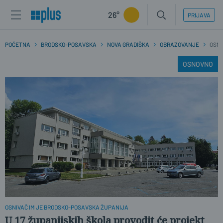
26°
PRIJAVA
POČETNA
BRODSKO-POSAVSKA
NOVA GRADIŠKA
OBRAZOVANJE
OSN
OSNOVNO
OSNIVAČ IM JE BRODSKO-POSAVSKA ŽUPANIJA
U 17 županijskih škola provodit će projekt