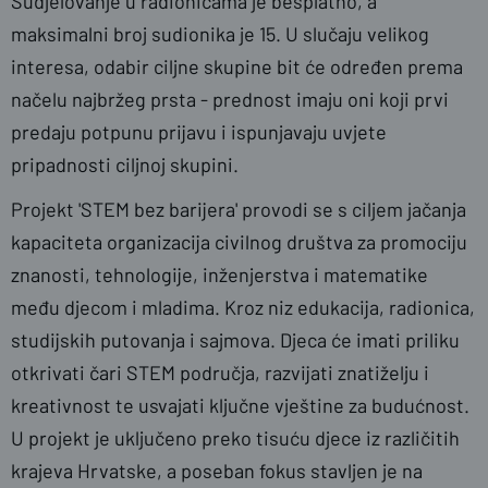
Sudjelovanje u radionicama je besplatno, a
m
aksimalni broj sudionika je 15. U slučaju velikog
interesa, odabir ciljne skupine bit će određen prema
načelu najbržeg prsta - prednost imaju oni koji prvi
predaju potpunu prijavu i ispunjavaju uvjete
pripadnosti ciljnoj skupini.
Projekt 'STEM bez barijera' provodi se s ciljem jačanja
kapaciteta organizacija civilnog društva za promociju
znanosti, tehnologije, inženjerstva i matematike
među djecom i mladima. Kroz niz edukacija, radionica,
studijskih putovanja i sajmova. Djeca će imati priliku
otkrivati čari STEM područja, razvijati znatiželju i
kreativnost te usvajati ključne vještine za budućnost.
U projekt je uključeno preko tisuću djece iz različitih
krajeva Hrvatske, a poseban fokus stavljen je na