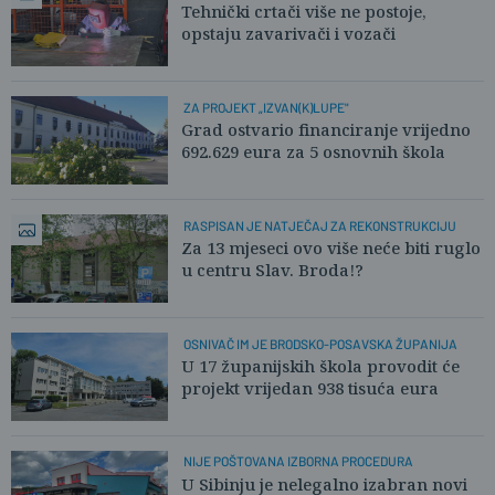
Tehnički crtači više ne postoje,
opstaju zavarivači i vozači
ZA PROJEKT „IZVAN(K)LUPE"
Grad ostvario financiranje vrijedno
692.629 eura za 5 osnovnih škola
RASPISAN JE NATJEČAJ ZA REKONSTRUKCIJU
Za 13 mjeseci ovo više neće biti ruglo
u centru Slav. Broda!?
OSNIVAČ IM JE BRODSKO-POSAVSKA ŽUPANIJA
U 17 županijskih škola provodit će
projekt vrijedan 938 tisuća eura
NIJE POŠTOVANA IZBORNA PROCEDURA
U Sibinju je nelegalno izabran novi