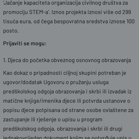
'Jačanje kapaciteta organizacija civilnog društva za
promociju STEM-a'. Iznos projekta iznosi više od 299
tisuća eura, od čega bespovratna sredstva iznose 100
posto.
Prijaviti se mogu:
1. Djeca do početka obveznog osnovnog obrazovanja
Kao dokaz o pripadnosti ciljnoj skupini potreban je
ugovor/dodatak Ugovoru o pružanju usluga
predškolskog odgoja obrazovanja i skrbi ili izvadak iz
matične knjige/imenika djece ili potvrda ustanove o
popisu djece potpisana od strane osobe ovlaštene za
zastupanje ili rješenje o upisu u program
predškolskog odgoja, obrazovanja i skrbi ili drugi
jednakovrijedan dokument kojim se potvrđuje upis u