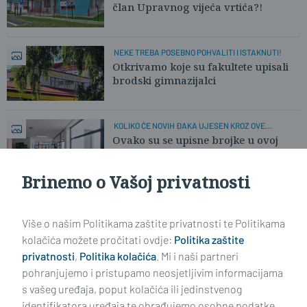
član Upravnog vijeća vrtića?!
NEKE TREBA POSEBNO POHVALITI I ISTAKNUTI!
Otkrivamo koje su fakultete upisali
brodski gimnazijalci
KOLIKO ĆE NOVIH ĐAKA UJESEN KROZ OVE
HODNIKE?
Ovako su se upisne brojke u ovoj
školi mijenjale proteklo desetljeće
Brinemo o Vašoj privatnosti
Učitaj još članaka
Više o našim Politikama zaštite privatnosti te Politikama
kolačića možete pročitati ovdje:
Politika zaštite
privatnosti
,
Politika kolačića
. Mi i naši partneri
pohranjujemo i pristupamo neosjetljivim informacijama
s vašeg uređaja, poput kolačića ili jedinstvenog
identifikatora uređaja te obrađujemo osobne podatke