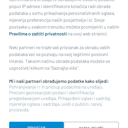
poput IP adrese i identifikatore kolačića radi obrade
podataka u svrhu prikazivanja personaliziranih oglasa,
mjerenja preferencija naših posjetitelja i sl. Svoje
Impressum
Uvjeti korištenja
Politika privatnosti
postavke u svakom trenutku možete promijeniti u našim
Pravilima o zaštiti privatnosti
na ovoj web stranici.
Politika kolačića
Kontakt
Pritužbe
Suradnici
Neki partneri ne traže vaš pristanak za obradu vaših
Oglašavanje
podataka već se pozivaju na svoj legitimni poslovni
interes. Takvom načinu obrade podataka možete se
RUBRIKE
usprotiviti klikom na "Saznajte više".
Mi i naši partneri obrađujemo podatke kako slijedi:
BRODSKO-POSAVSKA ŽUPANIJA
Pohranjivanje i / ili pristup podacima na uređaju,
Precizni geolokacijski podaci i identifikacija
pregledavanjem uređaja, Prilagođeni oglasi i sadržaj,
POŽEŠKO-SLAVONSKA ŽUPANIJA
mjerenje oglasa i sadržaja, uvidi o publici, razvoj
proizvoda
Copyright © 2026 plusportal.hr, sva prava pridržana
PRIHVAĆAM
SAZNAJTE VIŠE