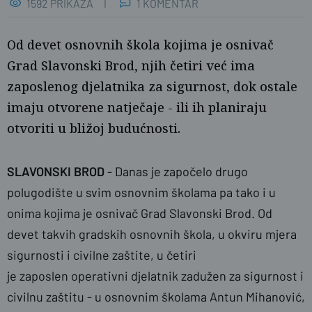
1592 PRIKAZA
1 KOMENTAR
Od devet osnovnih škola kojima je osnivač
Grad Slavonski Brod, njih četiri već ima
zaposlenog djelatnika za sigurnost, dok ostale
imaju otvorene natječaje - ili ih planiraju
otvoriti u bližoj budućnosti.
SLAVONSKI BROD
- Danas je započelo drugo
polugodište u svim osnovnim školama pa tako i u
Neva Zganec/PIXSELL
onima kojima je osnivač Grad Slavonski Brod. Od
devet takvih gradskih osnovnih škola, u okviru mjera
sigurnosti i civilne zaštite, u četiri
je zaposlen operativni djelatnik zadužen za sigurnost i
civilnu zaštitu - u osnovnim školama Antun Mihanović,