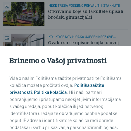
NEKE TREBA POSEBNO POHVALITI I ISTAKNUTI!
Otkrivamo koje su fakultete upisali
brodski gimnazijalci
KOLIKO ĆE NOVIH ĐAKA UJESEN KROZ OVE
HODNIKE?
Ovako su se upisne brojke u ovoj
školi mijenjale proteklo desetljeće
Brinemo o Vašoj privatnosti
Učitaj još članaka
Više o našim Politikama zaštite privatnosti te Politikama
kolačića možete pročitati ovdje:
Politika zaštite
privatnosti
,
Politika kolačića
. Mi i naši partneri
pohranjujemo i pristupamo neosjetljivim informacijama
s vašeg uređaja, poput kolačića ili jedinstvenog
identifikatora uređaja te obrađujemo osobne podatke
poput IP adrese i identifikatore kolačića radi obrade
podataka u svrhu prikazivanja personaliziranih oglasa,