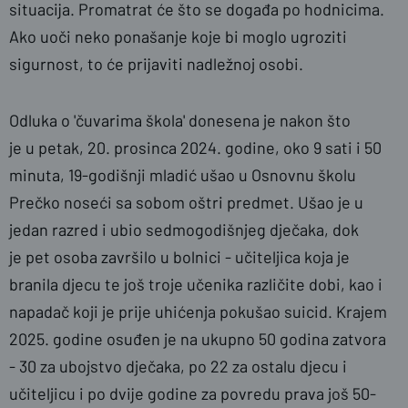
situacija. Promatrat će što se događa po hodnicima.
Ako uoči neko ponašanje koje bi moglo ugroziti
sigurnost, to će prijaviti nadležnoj osobi.
Odluka o 'čuvarima škola' donesena je nakon što
je u petak, 20. prosinca 2024. godine, oko 9 sati i 50
minuta, 19-godišnji mladić ušao u Osnovnu školu
Prečko noseći sa sobom oštri predmet. Ušao je u
jedan razred i ubio sedmogodišnjeg dječaka, dok
je pet osoba završilo u bolnici - učiteljica koja je
branila djecu te još troje učenika različite dobi, kao i
napadač koji je prije uhićenja pokušao suicid. Krajem
2025. godine osuđen je na ukupno 50 godina zatvora
- 30 za ubojstvo dječaka, po 22 za ostalu djecu i
učiteljicu i po dvije godine za povredu prava još 50-