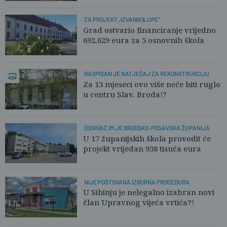
ZA PROJEKT „IZVAN(K)LUPE"
Grad ostvario financiranje vrijedno
692.629 eura za 5 osnovnih škola
RASPISAN JE NATJEČAJ ZA REKONSTRUKCIJU
Za 13 mjeseci ovo više neće biti ruglo
u centru Slav. Broda!?
OSNIVAČ IM JE BRODSKO-POSAVSKA ŽUPANIJA
U 17 županijskih škola provodit će
projekt vrijedan 938 tisuća eura
NIJE POŠTOVANA IZBORNA PROCEDURA
U Sibinju je nelegalno izabran novi
član Upravnog vijeća vrtića?!