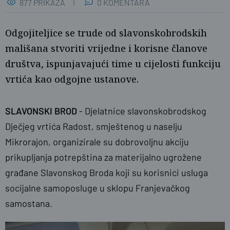
877 PRIKAZA
0 KOMENTARA
Odgojiteljice se trude od slavonskobrodskih
mališana stvoriti vrijedne i korisne članove
društva, ispunjavajući time u cijelosti funkciju
vrtića kao odgojne ustanove.
SLAVONSKI
BROD
- Djelatnice slavonskobrodskog
Dječjeg vrtića Radost, smještenog u naselju
Mikrorajon, organizirale su dobrovoljnu akciju
prikupljanja potrepština za materijalno ugrožene
građane Slavonskog Broda koji su korisnici usluga
socijalne samoposluge u sklopu Franjevačkog
samostana.