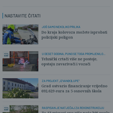
NASTAVITE ČITATI
JOŠ SAMO NEKOLIKO PRILIKA
Do kraja kolovoza možete isprobati
policijski poligon
U DESET GODINA, PUNO SE TOGA PROMIJENILO...
Tehnički crtači više ne postoje,
opstaju zavarivači i vozači
ZA PROJEKT „IZVAN(K)LUPE"
Grad ostvario financiranje vrijedno
692.629 eura za 5 osnovnih škola
RASPISAN JE NATJEČAJ ZA REKONSTRUKCIJU
Za 13 mjeseci ovo više neće biti ruglo