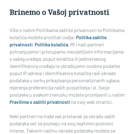
Brinemo o Vašoj privatnosti
Učitaj još članaka
Više o našim Politikama zaštite privatnosti te Politikama
kolačića možete pročitati ovdje:
Politika zaštite
privatnosti
,
Politika kolačića
. Mi i naši partneri
pohranjujemo i pristupamo neosjetljivim informacijama
s vašeg uređaja, poput kolačića ili jedinstvenog
identifikatora uređaja te obrađujemo osobne podatke
poput IP adrese i identifikatore kolačića radi obrade
podataka u svrhu prikazivanja personaliziranih oglasa,
mjerenja preferencija naših posjetitelja i sl. Svoje
Impressum
Uvjeti korištenja
Politika privatnosti
postavke u svakom trenutku možete promijeniti u našim
Pravilima o zaštiti privatnosti
na ovoj web stranici.
Politika kolačića
Kontakt
Pritužbe
Suradnici
Neki partneri ne traže vaš pristanak za obradu vaših
Oglašavanje
podataka već se pozivaju na svoj legitimni poslovni
interes. Takvom načinu obrade podataka možete se
RUBRIKE