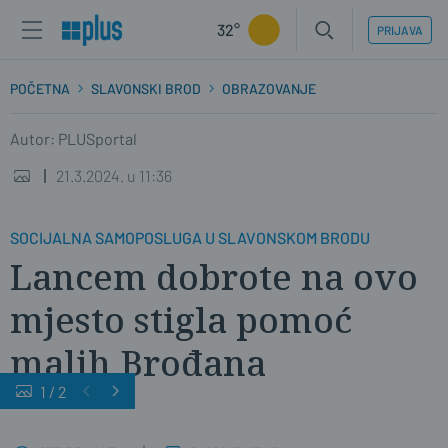
32°
PRIJAVA
POČETNA
SLAVONSKI BROD
OBRAZOVANJE
Autor: PLUSportal
21.3.2024. u 11:36
SOCIJALNA SAMOPOSLUGA U SLAVONSKOM BRODU
Lancem dobrote na ovo
mjesto stigla pomoć
malih Brođana
1
/
2