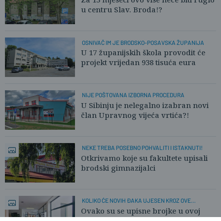
u centru Slav. Broda!?
OSNIVAČ IM JE BRODSKO-POSAVSKA ŽUPANIJA
U 17 županijskih škola provodit će
projekt vrijedan 938 tisuća eura
NIJE POŠTOVANA IZBORNA PROCEDURA
U Sibinju je nelegalno izabran novi
član Upravnog vijeća vrtića?!
NEKE TREBA POSEBNO POHVALITI I ISTAKNUTI!
Otkrivamo koje su fakultete upisali
brodski gimnazijalci
KOLIKO ĆE NOVIH ĐAKA UJESEN KROZ OVE
HODNIKE?
Ovako su se upisne brojke u ovoj
školi mijenjale proteklo desetljeće