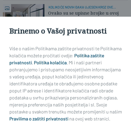
KOLIKO ĆE NOVIH ĐAKA UJESEN KROZ OVE
HODNIKE?
Ovako su se upisne brojke u ovoj
školi mijenjale proteklo desetljeće
Brinemo o Vašoj privatnosti
Učitaj još članaka
Više o našim Politikama zaštite privatnosti te Politikama
kolačića možete pročitati ovdje:
Politika zaštite
privatnosti
,
Politika kolačića
. Mi i naši partneri
pohranjujemo i pristupamo neosjetljivim informacijama
s vašeg uređaja, poput kolačića ili jedinstvenog
identifikatora uređaja te obrađujemo osobne podatke
poput IP adrese i identifikatore kolačića radi obrade
podataka u svrhu prikazivanja personaliziranih oglasa,
mjerenja preferencija naših posjetitelja i sl. Svoje
Impressum
Uvjeti korištenja
Politika privatnosti
postavke u svakom trenutku možete promijeniti u našim
Pravilima o zaštiti privatnosti
na ovoj web stranici.
Politika kolačića
Kontakt
Pritužbe
Suradnici