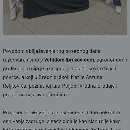
Povodom obilježavanja tog posebnog dana,
razgovarali smo s
Vehidom Ibrakovićem
, agronomom i
profesorom čija je uža specijalnost ljekovito bilje i
povrće, a koji u Srednjoj školi Matije Antuna
Reljkovića, poznatijoj kao 'Poljoprivredna' predaje i
praktičnu nastavu učenicima.
Profesor Ibraković još je osamdesetih bio pokretač
osnivanja zadruge, a sada djeluje kao član te je kako
kaže 'prepustio rad' mlađim kolegama. Zadruga je uz