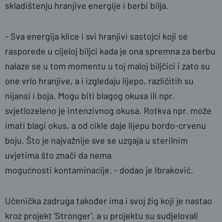
skladištenju hranjive energije i berbi bilja.
- Sva energija klice i svi hranjivi sastojci koji se
rasporede u cijeloj biljci kada je ona spremna za berbu
nalaze se u tom momentu u toj maloj biljčici i zato su
one vrlo hranjive, a i izgledaju lijepo, različitih su
nijansi i boja. Mogu biti blagog okusa ili npr.
svjetlozeleno je intenzivnog okusa. Rotkva npr. može
imati blagi okus, a od cikle daje lijepu bordo-crvenu
boju. Što je najvažnije sve se uzgaja u sterilnim
uvjetima što znači da nema
mogućnosti kontaminacije. - dodao je Ibraković.
Učenička zadruga također ima i svoj žig koji je nastao
kroz projekt 'Stronger', a u projektu su sudjelovali