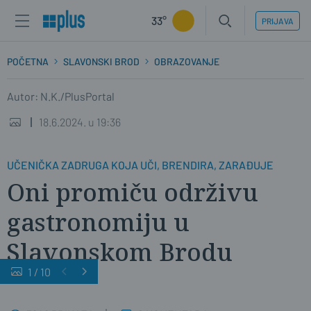
33°
PRIJAVA
POČETNA
SLAVONSKI BROD
OBRAZOVANJE
Autor: N.K./PlusPortal
18.6.2024. u 19:36
UČENIČKA ZADRUGA KOJA UČI, BRENDIRA, ZARAĐUJE
Oni promiču održivu
gastronomiju u
Slavonskom Brodu
1
/
10