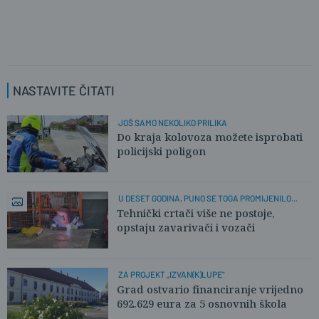
NASTAVITE ČITATI
JOŠ SAMO NEKOLIKO PRILIKA
Do kraja kolovoza možete isprobati
policijski poligon
U DESET GODINA, PUNO SE TOGA PROMIJENILO...
Tehnički crtači više ne postoje,
opstaju zavarivači i vozači
ZA PROJEKT „IZVAN(K)LUPE"
Grad ostvario financiranje vrijedno
692.629 eura za 5 osnovnih škola