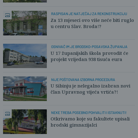
RASPISAN JE NATJEČAJ ZA REKONSTRUKCIJU
Za 13 mjeseci ovo više neće biti ruglo
u centru Slav. Broda!?
OSNIVAČ IM JE BRODSKO-POSAVSKA ŽUPANIJA
U 17 županijskih škola provodit će
projekt vrijedan 938 tisuća eura
NIJE POŠTOVANA IZBORNA PROCEDURA
U Sibinju je nelegalno izabran novi
član Upravnog vijeća vrtića?!
NEKE TREBA POSEBNO POHVALITI I ISTAKNUTI!
Otkrivamo koje su fakultete upisali
brodski gimnazijalci