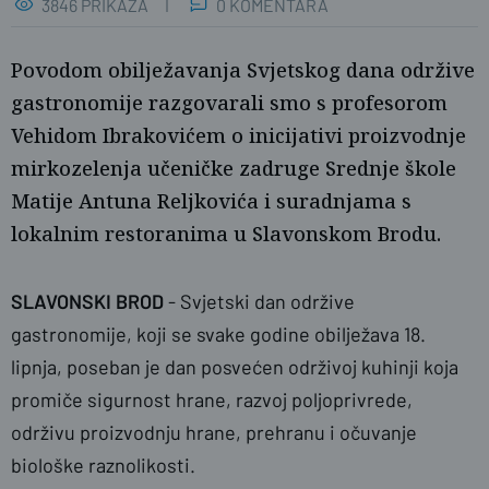
3846 PRIKAZA
0 KOMENTARA
Povodom obilježavanja Svjetskog dana održive
gastronomije razgovarali smo s profesorom
Vehidom Ibrakovićem o inicijativi proizvodnje
mirkozelenja učeničke zadruge Srednje škole
Matije Antuna Reljkovića i suradnjama s
lokalnim restoranima u Slavonskom Brodu.
SLAVONSKI BROD
- Svjetski dan održive
gastronomije
, koji se svake godine obilježava
18.
lipnja
, poseban je dan posvećen održivoj kuhinji koja
promiče sigurnost hrane, razvoj poljoprivrede,
održivu proizvodnju hrane, prehranu i očuvanje
biološke raznolikosti.