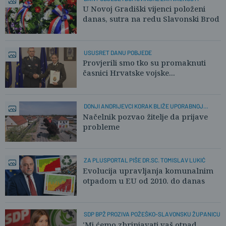
U Novoj Gradiški vijenci položeni
danas, sutra na redu Slavonski Brod
USUSRET DANU POBJEDE
Provjerili smo tko su promaknuti
časnici Hrvatske vojske...
DONJI ANDRIJEVCI KORAK BLIŽE UPORABNOJ
DOZVOLI
Načelnik pozvao žitelje da prijave
probleme
ZA PLUSPORTAL PIŠE DR.SC. TOMISLAV LUKIĆ
Evolucija upravljanja komunalnim
otpadom u EU od 2010. do danas
SDP BPŽ PROZIVA POŽEŠKO-SLAVONSKU ŽUPANICU
'Mi ćemo zbrinjavati vaš otpad,