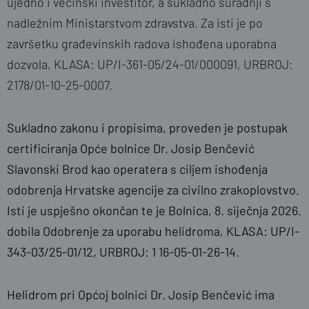
ujedno i većinski investitor, a sukladno suradnji s
nadležnim Ministarstvom zdravstva. Za isti je po
završetku građevinskih radova ishođena uporabna
dozvola, KLASA: UP/I-361-05/24-01/000091, URBROJ:
2178/01-10-25-0007.
Sukladno zakonu i propisima, proveden je postupak
certificiranja Opće bolnice Dr. Josip Benčević
Slavonski Brod kao operatera s ciljem ishođenja
odobrenja Hrvatske agencije za civilno zrakoplovstvo.
Isti je uspješno okončan te je Bolnica, 8. siječnja 2026.
dobila Odobrenje za uporabu helidroma, KLASA: UP/I-
343-03/25-01/12, URBROJ: 1 16-05-01-26-14.
Helidrom pri Općoj bolnici Dr. Josip Benčević ima