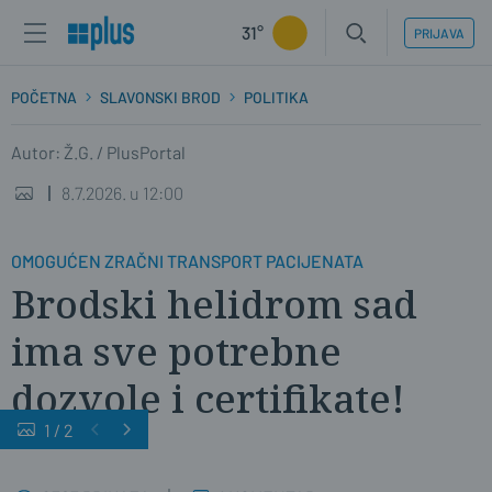
31°
PRIJAVA
POČETNA
SLAVONSKI BROD
POLITIKA
Autor: Ž.G. / PlusPortal
8.7.2026. u 12:00
OMOGUĆEN ZRAČNI TRANSPORT PACIJENATA
Brodski helidrom sad
ima sve potrebne
dozvole i certifikate!
1
/
2