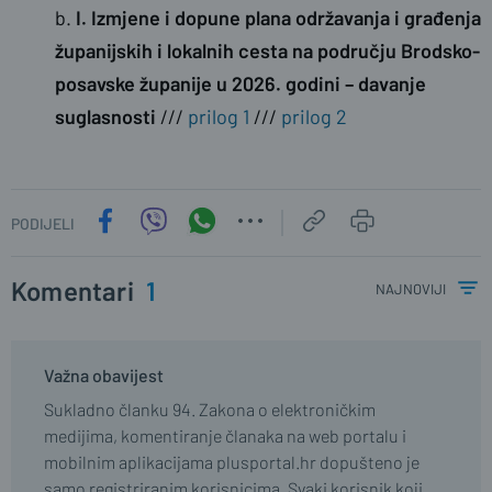
b.
I. Izmjene i dopune plana održavanja i građenja
županijskih i lokalnih cesta na području Brodsko-
posavske županije u 2026. godini – davanje
suglasnosti
///
prilog 1
///
prilog 2
PODIJELI
Komentari
1
najnoviji
Važna obavijest
Sukladno članku 94. Zakona o elektroničkim
medijima, komentiranje članaka na web portalu i
mobilnim aplikacijama plusportal.hr dopušteno je
samo registriranim korisnicima. Svaki korisnik koji