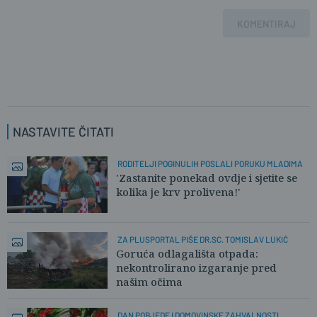
KOMENTIRAJ
NASTAVITE ČITATI
RODITELJI POGINULIH POSLALI PORUKU MLADIMA
'Zastanite ponekad ovdje i sjetite se
kolika je krv prolivena!'
ZA PLUSPORTAL PIŠE DR.SC. TOMISLAV LUKIĆ
Goruća odlagališta otpada:
nekontrolirano izgaranje pred
našim očima
DAN POBJEDE I DOMOVINSKE ZAHVALNOSTI