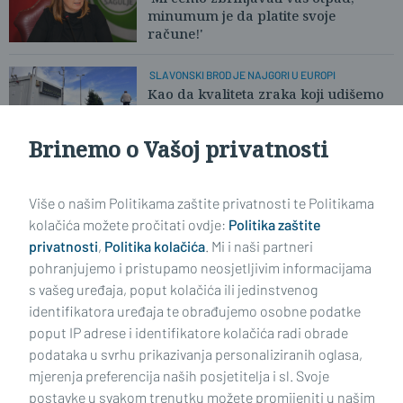
minumum je da platite svoje
račune!'
SLAVONSKI BROD JE NAJGORI U EUROPI
Kao da kvaliteta zraka koji udišemo
više nikoga ne zanima
Brinemo o Vašoj privatnosti
Učitaj još članaka
Više o našim Politikama zaštite privatnosti te Politikama
kolačića možete pročitati ovdje:
Politika zaštite
privatnosti
,
Politika kolačića
. Mi i naši partneri
pohranjujemo i pristupamo neosjetljivim informacijama
s vašeg uređaja, poput kolačića ili jedinstvenog
identifikatora uređaja te obrađujemo osobne podatke
poput IP adrese i identifikatore kolačića radi obrade
podataka u svrhu prikazivanja personaliziranih oglasa,
mjerenja preferencija naših posjetitelja i sl. Svoje
Impressum
Uvjeti korištenja
Politika privatnosti
postavke u svakom trenutku možete promijeniti u našim