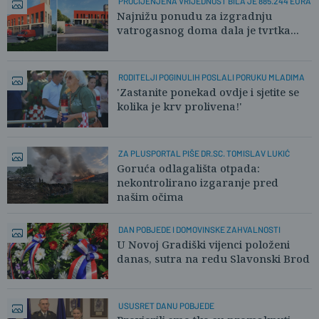
PROCIJENJENA VRIJEDNOST BILA JE 885.244 EURA
Najnižu ponudu za izgradnju
vatrogasnog doma dala je tvrtka...
RODITELJI POGINULIH POSLALI PORUKU MLADIMA
'Zastanite ponekad ovdje i sjetite se
kolika je krv prolivena!'
ZA PLUSPORTAL PIŠE DR.SC. TOMISLAV LUKIĆ
Goruća odlagališta otpada:
nekontrolirano izgaranje pred
našim očima
DAN POBJEDE I DOMOVINSKE ZAHVALNOSTI
U Novoj Gradiški vijenci položeni
danas, sutra na redu Slavonski Brod
USUSRET DANU POBJEDE