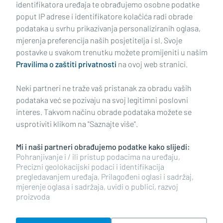
identifikatora uređaja te obrađujemo osobne podatke
poput IP adrese i identifikatore kolačića radi obrade
podataka u svrhu prikazivanja personaliziranih oglasa,
mjerenja preferencija naših posjetitelja i sl. Svoje
Impressum
Uvjeti korištenja
Politika privatnosti
postavke u svakom trenutku možete promijeniti u našim
Pravilima o zaštiti privatnosti
na ovoj web stranici.
Politika kolačića
Kontakt
Pritužbe
Suradnici
Neki partneri ne traže vaš pristanak za obradu vaših
Oglašavanje
podataka već se pozivaju na svoj legitimni poslovni
interes. Takvom načinu obrade podataka možete se
RUBRIKE
usprotiviti klikom na "Saznajte više".
Mi i naši partneri obrađujemo podatke kako slijedi:
BRODSKO-POSAVSKA ŽUPANIJA
Pohranjivanje i / ili pristup podacima na uređaju,
Precizni geolokacijski podaci i identifikacija
pregledavanjem uređaja, Prilagođeni oglasi i sadržaj,
POŽEŠKO-SLAVONSKA ŽUPANIJA
mjerenje oglasa i sadržaja, uvidi o publici, razvoj
proizvoda
Copyright © 2026 plusportal.hr, sva prava pridržana