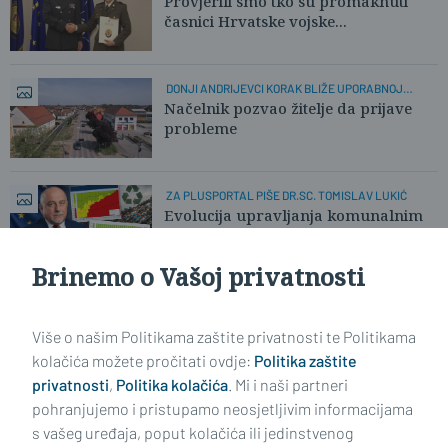
Provjerili smo tko su promaknuti
časnici Hrvatske vojske...
DONJI ANDRIJEVCI KORAK BLIŽE UPORABNOJ
DOZVOLI
Načelnik pozvao žitelje da prijave
probleme
ZA PLUSPORTAL PIŠE DR.SC. TOMISLAV LUKIĆ
Evolucija upravljanja komunalnim
otpadom u EU od 2010. do danas
Brinemo o Vašoj privatnosti
Učitaj još članaka
Više o našim Politikama zaštite privatnosti te Politikama
kolačića možete pročitati ovdje:
Politika zaštite
privatnosti
,
Politika kolačića
. Mi i naši partneri
pohranjujemo i pristupamo neosjetljivim informacijama
s vašeg uređaja, poput kolačića ili jedinstvenog