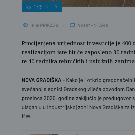
1
/
3
1966 PRIKAZA
4 KOMENTARA
Procijenjena vrijednost investicije je 400 
realizacijom iste bit će zaposleno 30 rad
te 40 radnika tehničkih i uslužnih zanima
NOVA GRADIŠKA
- Kako je i otkrio gradonačeln
svečanoj sjednici Gradskog vijeća povodom Dan
prosinca 2025. godine zaključio je predugovor
ulaganju u Industrijskoj zoni Nova Gradiška za i
MW.