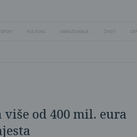
SPORT
KULTURA
OBRAZOVANJE
ŽIVOT
CR
a više od 400 mil. eura
mjesta