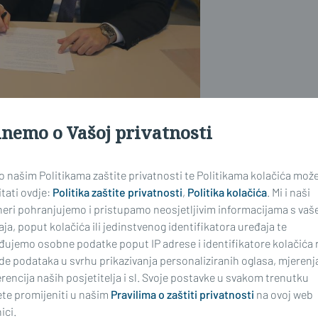
inemo o Vašoj privatnosti
 milijuna eura, a realizacijom iste
 o našim Politikama zaštite privatnosti te Politikama kolačića mož
rofila te 40 radnika tehničkih i
tati ovdje:
Politika zaštite privatnosti
,
Politika kolačića
. Mi i naši
neri pohranjujemo i pristupamo neosjetljivim informacijama s vaš
ja, poput kolačića ili jedinstvenog identifikatora uređaja te
đujemo osobne podatke poput IP adrese i identifikatore kolačića 
realizaciji investicije je početak
de podataka u svrhu prikazivanja personaliziranih oglasa, mjerenj
ve vrste zahtijeva pribavljanje
rencija naših posjetitelja i sl. Svoje postavke u svakom trenutku
a njezinu realizaciju.
te promijeniti u našim
Pravilima o zaštiti privatnosti
na ovoj web
ici.