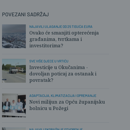
POVEZANI SADRŽAJ
NAJAVILI ULAGANJE OD 25 TISUĆA EURA
Ovako će smanjiti opterećenja
građanima, tvrtkama i
investitorima?
SVE VIŠE DJECE U VRTIĆU
Investicije u Okučanima -
dovoljan poticaj za ostanak i
povratak?
ADAPTACIJA, KLIMATIZACIJA I OPREMANJE
Novi milijun za Opću županijsku
bolnicu u Požegi
NAJAVILI SKORAŠNJE OTVORENJE