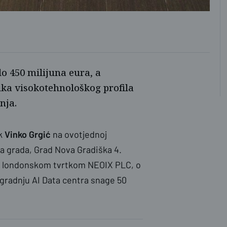
do 450 milijuna eura, a
nika visokotehnološkog profila
nja.
ik
Vinko Grgić
na ovotjednoj
a grada, Grad Nova Gradiška 4.
 s londonskom tvrtkom NEOIX PLC, o
zgradnju AI Data centra snage 50