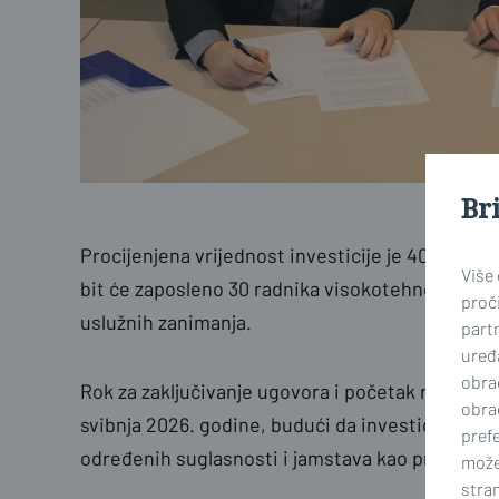
Br
Procijenjena vrijednost investicije je 400 do 450
Više
bit će zaposleno 30 radnika visokotehnološkog p
proči
uslužnih zanimanja.
part
uređa
obra
Rok za zaključivanje ugovora i početak radnji na 
obra
svibnja 2026. godine, budući da investicija ovak
prefe
određenih suglasnosti i jamstava kao preduvjet z
može
stran