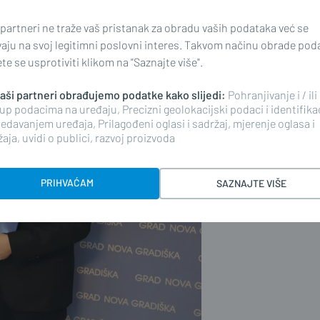
 partneri ne traže vaš pristanak za obradu vaših podataka već se
vaju na svoj legitimni poslovni interes. Takvom načinu obrade pod
e se usprotiviti klikom na "Saznajte više".
 naši partneri obrađujemo podatke kako slijedi:
Pohranjivanje i / ili
up podacima na uređaju, Precizni geolokacijski podaci i identifika
edavanjem uređaja, Prilagođeni oglasi i sadržaj, mjerenje oglasa i
aja, uvidi o publici, razvoj proizvoda
PRIHVAĆAM
SAZNAJTE VIŠE