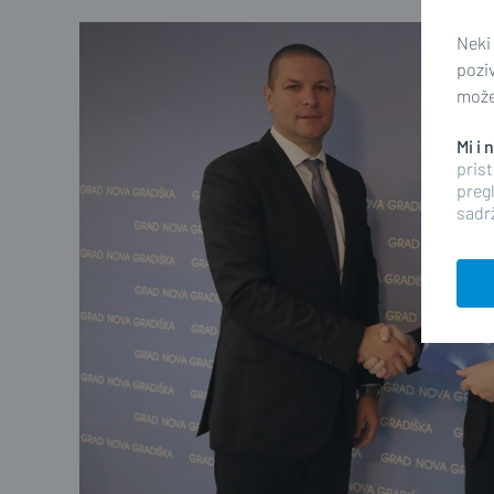
Neki
pozi
možet
Mi i
prist
pregl
sadrž