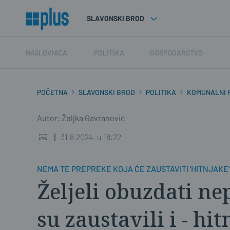
SLAVONSKI BROD
NASLOVNICA
POLITIKA
GOSPODARSTVO
POČETNA
SLAVONSKI BROD
POLITIKA
KOMUNALNI 
Autor: Željka Gavranović
31.8.2024. u 18:22
NEMA TE PREPREKE KOJA ĆE ZAUSTAVITI 'HITNJAKE'
Željeli obuzdati ne
su zaustavili i - hi