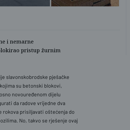
FB
rne i nemarne
blokirao pristup žurnim
ije slavonskobrodske pješačke
kojima su betonski blokovi,
odnosno novouređenom dijelu
igurati da radove vrijedne dva
e rokova prisiljavati oštećenja do
ozilima. No, takvo se rješenje ovaj