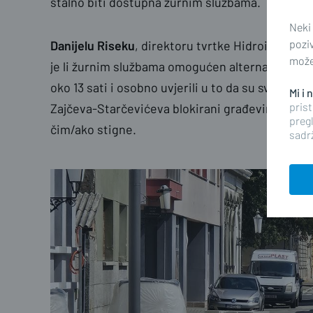
stalno biti dostupna žurnim službama.
Neki
pozi
Danijelu Riseku
, direktoru tvrtke Hidroing posl
možet
je li žurnim službama omogućen alternativni pu
oko 13 sati i osobno uvjerili u to da su svi prist
Mi i
prist
Zajčeva-Starčevićeva blokirani građevinskim m
pregl
čim/ako stigne.
sadrž