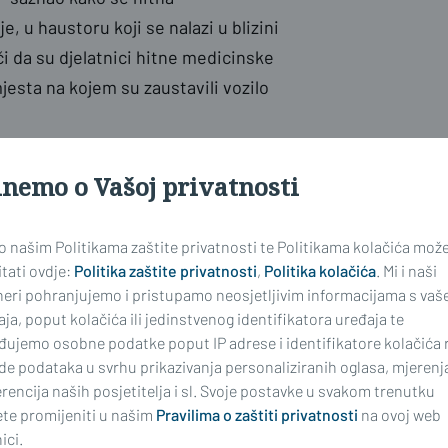
je, u haustoru koji se nalazi u blizini
i da su djelatnici hitne medicinske
esta na kojem su zaustavili vozilo
jer nemaju drugog izbora, ali u
inemo o Vašoj privatnosti
lobodan put. Poznato je, nerijetko
 bitne. Jednako tako, u slučaju
 o našim Politikama zaštite privatnosti te Politikama kolačića mož
tati ovdje:
Politika zaštite privatnosti
,
Politika kolačića
. Mi i naši
neri pohranjujemo i pristupamo neosjetljivim informacijama s vaš
ja, poput kolačića ili jedinstvenog identifikatora uređaja te
avili profesionalno i predano kao i
đujemo osobne podatke poput IP adrese i identifikatore kolačića 
renutku nije omeo. Ova situacija,
de podataka u svrhu prikazivanja personaliziranih oglasa, mjerenj
dsjetnik Gradu Slavonskom Brodu da
rencija naših posjetitelja i sl. Svoje postavke u svakom trenutku
te promijeniti u našim
Pravilima o zaštiti privatnosti
na ovoj web
ješačke zone koja će, istovremeno,
ici.