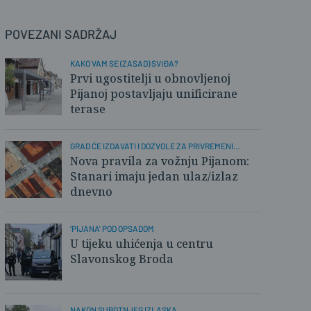
POVEZANI SADRŽAJ
KAKO VAM SE (ZASAD) SVIĐA?
Prvi ugostitelji u obnovljenoj
Pijanoj postavljaju unificirane
terase
GRAD ĆE IZDAVATI I DOZVOLE ZA PRIVREMENI
PRISTUP
Nova pravila za vožnju Pijanom:
Stanari imaju jedan ulaz/izlaz
dnevno
'PIJANA' POD OPSADOM
U tijeku uhićenja u centru
Slavonskog Broda
NAKON SUBOTNJEG IZLASKA