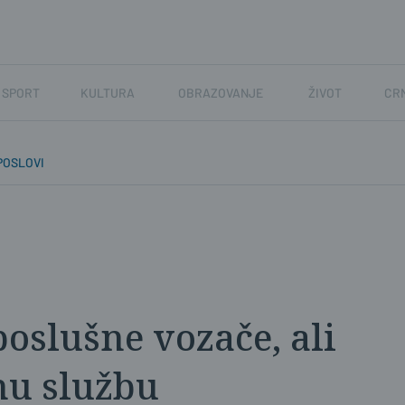
SPORT
KULTURA
OBRAZOVANJE
ŽIVOT
CR
POSLOVI
poslušne vozače, ali
tnu službu