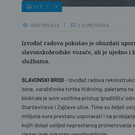
1
/
7
Ž.G./PLUS
1900 PRIKAZA
2 KOMENTARA
Izvođač radova pokušao je obuzdati upo
slavonskobrodske vozače, ali je ujedno i 
službama.
SLAVONSKI BROD
- Izvođač radova rekonstrukc
zone, varaždinska tvrtka Hidroing, paletama na 
blokirala je svim vozilima pristup 'gradilištu' 
Starčevićeve i Zajčeve ulice. Time su željeli os
milijuna eura prestanu usporavati i na probijanj
kojih dolazi uslijed neprestanog prometovanja v
tjedan ipak pokazalo neprihvatljivim.