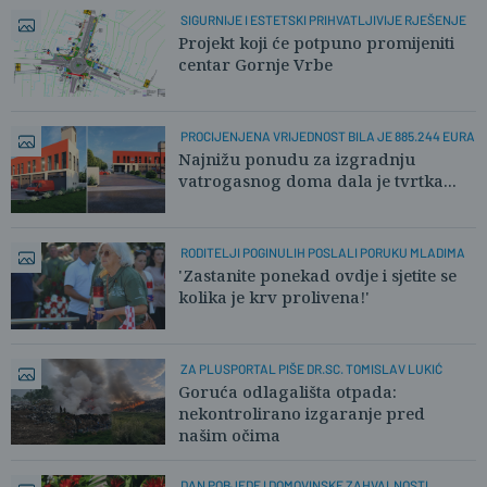
SIGURNIJE I ESTETSKI PRIHVATLJIVIJE RJEŠENJE
Projekt koji će potpuno promijeniti
centar Gornje Vrbe
PROCIJENJENA VRIJEDNOST BILA JE 885.244 EURA
Najnižu ponudu za izgradnju
vatrogasnog doma dala je tvrtka...
RODITELJI POGINULIH POSLALI PORUKU MLADIMA
'Zastanite ponekad ovdje i sjetite se
kolika je krv prolivena!'
ZA PLUSPORTAL PIŠE DR.SC. TOMISLAV LUKIĆ
Goruća odlagališta otpada:
nekontrolirano izgaranje pred
našim očima
DAN POBJEDE I DOMOVINSKE ZAHVALNOSTI