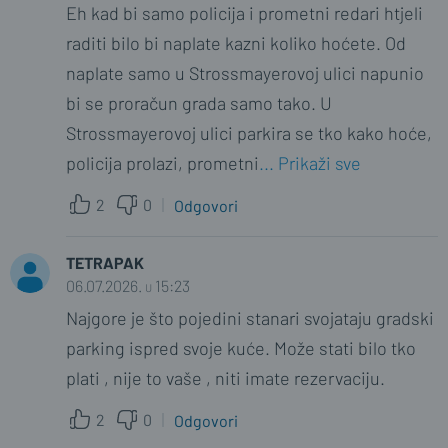
Eh kad bi samo policija i prometni redari htjeli
raditi bilo bi naplate kazni koliko hoćete. Od
naplate samo u Strossmayerovoj ulici napunio
bi se proračun grada samo tako. U
Strossmayerovoj ulici parkira se tko kako hoće,
policija prolazi, prometni
... Prikaži sve
2
0
Odgovori
TETRAPAK
06.07.2026. u 15:23
Najgore je što pojedini stanari svojataju gradski
parking ispred svoje kuće. Može stati bilo tko
plati , nije to vaše , niti imate rezervaciju.
2
0
Odgovori