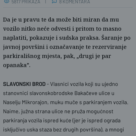
5817 PRIKAZA
8 KOMENTARA
Da je u pravu te da može biti miran da mu
vozilo nitko neće odvesti i pritom to masno
naplatiti, pokazuje i sudska praksa. Šaranje po
javnoj površini i označavanje te rezerviranje
parkirališnog mjesta, pak, „drugi je par
opanaka”.
Željka Gavranović / PlusPortal
SLAVONSKI BROD
- Vlasnici vozila koji su ujedno
stanovnici slavonskobrodske Bakačeve ulice u
Naselju Mikrorajon, muku muče s parkiranjem vozila.
Naime, južna strana ulice ne pruža mogućnost
parkiranja vozila ispred kuće (jer je ispred ograda
isključivo uska staza bez drugih površina), a mnogi