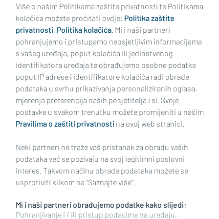
Više o našim Politikama zaštite privatnosti te Politikama
kolačića možete pročitati ovdje:
Politika zaštite
privatnosti
,
Politika kolačića
. Mi i naši partneri
pohranjujemo i pristupamo neosjetljivim informacijama
s vašeg uređaja, poput kolačića ili jedinstvenog
identifikatora uređaja te obrađujemo osobne podatke
poput IP adrese i identifikatore kolačića radi obrade
podataka u svrhu prikazivanja personaliziranih oglasa,
mjerenja preferencija naših posjetitelja i sl. Svoje
Impressum
Uvjeti korištenja
Politika privatnosti
postavke u svakom trenutku možete promijeniti u našim
Pravilima o zaštiti privatnosti
na ovoj web stranici.
Politika kolačića
Kontakt
Pritužbe
Suradnici
Neki partneri ne traže vaš pristanak za obradu vaših
Oglašavanje
podataka već se pozivaju na svoj legitimni poslovni
interes. Takvom načinu obrade podataka možete se
RUBRIKE
usprotiviti klikom na "Saznajte više".
Mi i naši partneri obrađujemo podatke kako slijedi:
BRODSKO-POSAVSKA ŽUPANIJA
Pohranjivanje i / ili pristup podacima na uređaju,