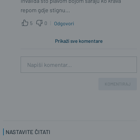
invalida što plavom bojom šaraju ko krava
repom gdje stignu...
5
0
Odgovori
Prikaži sve komentare
KOMENTIRAJ
NASTAVITE ČITATI