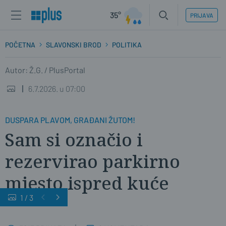
35°
PRIJAVA
POČETNA
SLAVONSKI BROD
POLITIKA
Autor: Ž.G. / PlusPortal
6.7.2026. u 07:00
DUSPARA PLAVOM, GRAĐANI ŽUTOM!
Sam si označio i
rezervirao parkirno
mjesto ispred kuće
1
/
3