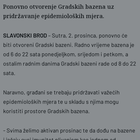
Ponovno otvorenje Gradskih bazena uz
pridržavanje epidemioloških mjera.
SLAVONSKI BROD
– Sutra, 2. prosinca, ponovno će
biti otvoreni Gradski bazeni. Radno vrijeme bazena je
od 6 do 22 sata ponedjeljkom, srijedom i petkom, a
naslovnica
P.S./SBplus
ostalim radnim danima Gradski bazeni rade od 8 do 22
sata.
Naravno, građani se trebaju pridržavati važećih
epidemioloških mjera te u skladu s njima mogu
koristiti prostore Gradskih bazena.
- Svima želimo aktivan prosinac te da dođu na bazene
i jačaju svoj imunitet plivanjem kao jednom od