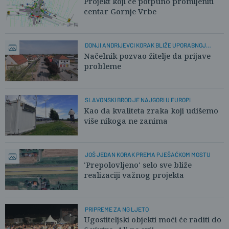
Projekt koji će potpuno promijeniti
centar Gornje Vrbe
DONJI ANDRIJEVCI KORAK BLIŽE UPORABNOJ
DOZVOLI
Načelnik pozvao žitelje da prijave
probleme
SLAVONSKI BROD JE NAJGORI U EUROPI
Kao da kvaliteta zraka koji udišemo
više nikoga ne zanima
JOŠ JEDAN KORAK PREMA PJEŠAČKOM MOSTU
'Prepolovljeno' selo sve bliže
realizaciji važnog projekta
PRIPREME ZA NG LJETO
Ugostiteljski objekti moći će raditi do