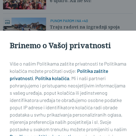
6 ujutro. Ali ne svi!
PUNOM PAROM I NA +40
Traju radovi na izgradnji spoja
Belostenčeve i Dunavske ulice
Brinemo o Vašoj privatnosti
Učitaj još članaka
Više o našim Politikama zaštite privatnosti te Politikama
kolačića možete pročitati ovdje:
Politika zaštite
privatnosti
,
Politika kolačića
. Mi i naši partneri
pohranjujemo i pristupamo neosjetljivim informacijama
s vašeg uređaja, poput kolačića ili jedinstvenog
identifikatora uređaja te obrađujemo osobne podatke
poput IP adrese i identifikatore kolačića radi obrade
podataka u svrhu prikazivanja personaliziranih oglasa,
mjerenja preferencija naših posjetitelja i sl. Svoje
Impressum
Uvjeti korištenja
Politika privatnosti
postavke u svakom trenutku možete promijeniti u našim