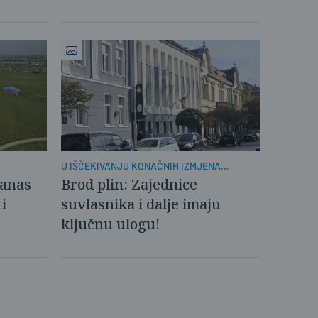
U IŠČEKIVANJU KONAČNIH IZMJENA
PROPISA O GRIJANJU
danas
Brod plin: Zajednice
i
suvlasnika i dalje imaju
ključnu ulogu!