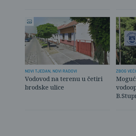
NOVI TJEDAN, NOVI RADOVI
ZBOG VEĆ
Vodovod na terenu u četiri
Mogući
brodske ulice
vodoop
B.Stup