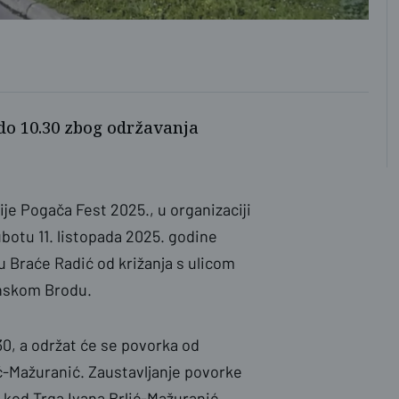
do 10.30 zbog održavanja
je Pogača Fest 2025., u organizaciji
botu 11. listopada 2025. godine
 Braće Radić od križanja s ulicom
onskom Brodu.
0, a održat će se povorka od
-Mažuranić. Zaustavljanje povorke
 kod Trga Ivana Brlić-Mažuranić.