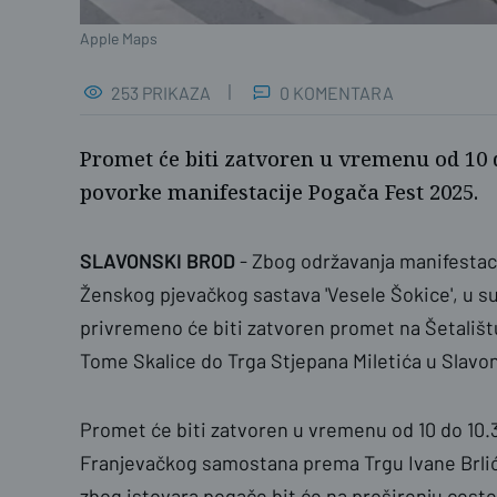
Apple Maps
253 PRIKAZA
0 KOMENTARA
Promet će biti zatvoren u vremenu od 10 
povorke manifestacije Pogača Fest 2025.
SLAVONSKI BROD
-
Zbog održavanja manifestaci
Ženskog pjevačkog sastava 'Vesele Šokice', u su
privremeno će biti zatvoren promet na Šetalištu
Tome Skalice do Trga Stjepana Miletića u Slav
Promet će biti zatvoren u vremenu od 10 do 10.3
Franjevačkog samostana prema Trgu Ivane Brlić
zbog istovara pogače bit će na proširenju ceste