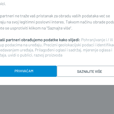
ici.
 partneri ne traže vaš pristanak za obradu vaših podataka već se
vaju na svoj legitimni poslovni interes. Takvom načinu obrade pod
e se usprotiviti klikom na "Saznajte više".
i komentar i pokrenite raspravu.
 naši partneri obrađujemo podatke kako slijedi:
Pohranjivanje i / ili
up podacima na uređaju, Precizni geolokacijski podaci i identifika
edavanjem uređaja, Prilagođeni oglasi i sadržaj, mjerenje oglasa i
aja, uvidi o publici, razvoj proizvoda
PRIHVAĆAM
SAZNAJTE VIŠE
KOMENTIRAJ