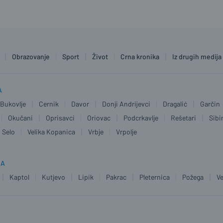
Obrazovanje
Sport
Život
Crna kronika
Iz drugih medija
A
Bukovlje
Cernik
Davor
Donji Andrijevci
Dragalić
Garčin
Okučani
Oprisavci
Oriovac
Podcrkavlje
Rešetari
Sibi
 Selo
Velika Kopanica
Vrbje
Vrpolje
JA
Kaptol
Kutjevo
Lipik
Pakrac
Pleternica
Požega
Ve