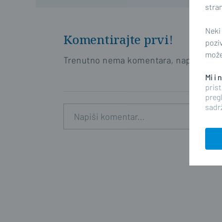
stran
Neki
Komentirajte prvi!
pozi
možet
Trenutno nema komentara, napišite prv
Mi i
prist
pregl
sadrž