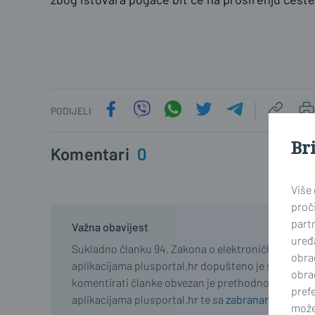
PODIJELI
Br
Komentari
0
Više
proči
part
Važna obavijest
uređa
Sukladno članku 94. Zakona o elektroničkim medij
obra
aplikacijama plusportal.hr dopušteno je samo regist
obra
komentirati članke obvezan je prethodno se upozn
prefe
aplikacijama plusportal.hr te sa
zabranama propisa
može