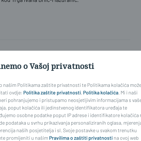
inemo o Vašoj privatnosti
najnoviji
 o našim Politikama zaštite privatnosti te Politikama kolačića mož
tati ovdje:
Politika zaštite privatnosti
,
Politika kolačića
. Mi i naši
neri pohranjujemo i pristupamo neosjetljivim informacijama s vaš
ja, poput kolačića ili jedinstvenog identifikatora uređaja te
ima, komentiranje članaka na web portalu i mobilnim
đujemo osobne podatke poput IP adrese i identifikatore kolačića 
riranim korisnicima. Svaki korisnik koji želi
de podataka u svrhu prikazivanja personaliziranih oglasa, mjerenj
ati s
Pravilima komentiranja
na web portalu i mobilnim
rencija naših posjetitelja i sl. Svoje postavke u svakom trenutku
nim stavkom 2. članka 94. Zakona.
te promijeniti u našim
Pravilima o zaštiti privatnosti
na ovoj web