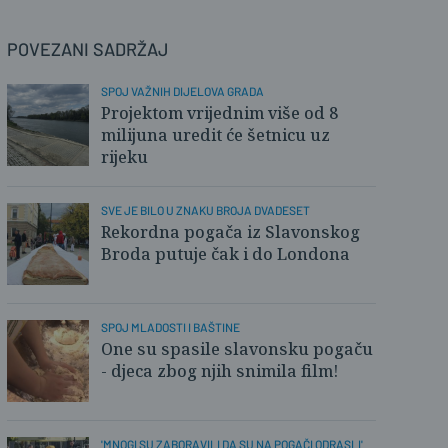
POVEZANI SADRŽAJ
SPOJ VAŽNIH DIJELOVA GRADA
Projektom vrijednim više od 8
milijuna uredit će šetnicu uz
rijeku
SVE JE BILO U ZNAKU BROJA DVADESET
Rekordna pogača iz Slavonskog
Broda putuje čak i do Londona
SPOJ MLADOSTI I BAŠTINE
One su spasile slavonsku pogaču
- djeca zbog njih snimila film!
'MNOGI SU ZABORAVILI DA SU NA POGAČI ODRASLI'