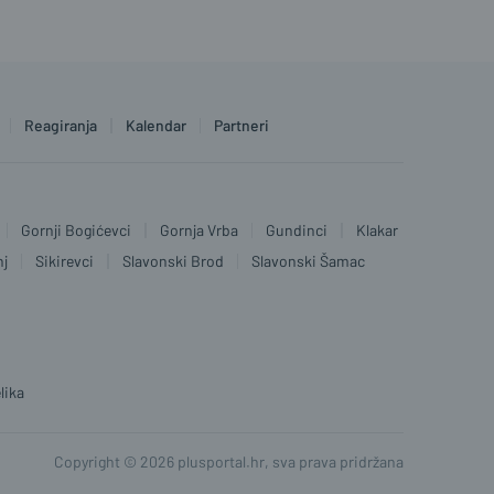
Reagiranja
Kalendar
Partneri
Gornji Bogićevci
Gornja Vrba
Gundinci
Klakar
nj
Sikirevci
Slavonski Brod
Slavonski Šamac
lika
Copyright © 2026 plusportal.hr, sva prava pridržana