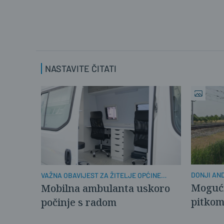
NASTAVITE ČITATI
DONJI AND
VAŽNA OBAVIJEST ZA ŽITELJE OPĆINE
KLAKAR
Mogući
Mobilna ambulanta uskoro
pitko
počinje s radom