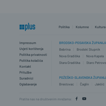
Politika
Kolumne
Kultura
Impressum
BRODSKO-POSAVSKA ŽUPANIJ
Uvjeti korištenja
Bebrina
Brodski Stupnik
Politika privatnosti
Nova Gradiška
Nova Kapela
Politika kolačića
Stara Gradiška
Staro Petrovo
Kontakt
Pritužbe
POŽEŠKO-SLAVONSKA ŽUPANI
Suradnici
Oglašavanje
Brestovac
Čaglin
Jakšić
Pratite nas na društvenim mrežama: