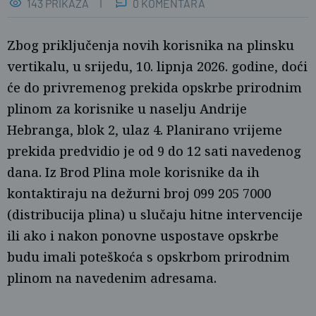
143 PRIKAZA
0 KOMENTARA
Zbog priključenja novih korisnika na plinsku
vertikalu, u srijedu, 10. lipnja 2026. godine, doći
će do privremenog prekida opskrbe prirodnim
plinom za korisnike u naselju Andrije
Hebranga, blok 2, ulaz 4. Planirano vrijeme
prekida predvidio je od 9 do 12 sati navedenog
Ž.G.
dana. Iz Brod Plina mole korisnike da ih
kontaktiraju na dežurni broj 099 205 7000
(distribucija plina) u slučaju hitne intervencije
ili ako i nakon ponovne uspostave opskrbe
budu imali poteškoća s opskrbom prirodnim
plinom na navedenim adresama.