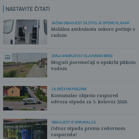
NASTAVITE ČITATI
VAŽNA OBAVIJEST ZA ŽITELJE OPĆINE KLAKAR
Mobilna ambulanta uskoro počinje s
radom
DONJI ANDRIJEVCI I SLAVONSKI BROD
Mogući poremećaji u opskrbi pitkom
vodom
ZA DRŽAVNI PRAZNIK
Komunalac objavio raspored
odvoza otpada za 5. kolovoz 2026.
OBAVIJEST IZ KOMUNALCA
Odvoz otpada prema redovnom
rasporedu!