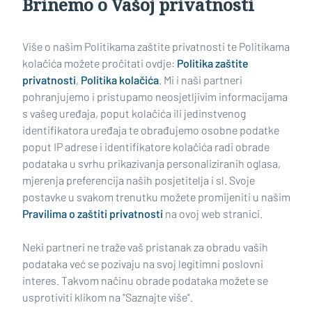
Brinemo o Vašoj privatnosti
Učitaj još članaka
Više o našim Politikama zaštite privatnosti te Politikama
kolačića možete pročitati ovdje:
Politika zaštite
privatnosti
,
Politika kolačića
. Mi i naši partneri
pohranjujemo i pristupamo neosjetljivim informacijama
s vašeg uređaja, poput kolačića ili jedinstvenog
identifikatora uređaja te obrađujemo osobne podatke
poput IP adrese i identifikatore kolačića radi obrade
podataka u svrhu prikazivanja personaliziranih oglasa,
mjerenja preferencija naših posjetitelja i sl. Svoje
Impressum
Uvjeti korištenja
Politika privatnosti
postavke u svakom trenutku možete promijeniti u našim
Pravilima o zaštiti privatnosti
na ovoj web stranici.
Politika kolačića
Kontakt
Pritužbe
Suradnici
Neki partneri ne traže vaš pristanak za obradu vaših
Oglašavanje
podataka već se pozivaju na svoj legitimni poslovni
interes. Takvom načinu obrade podataka možete se
RUBRIKE
usprotiviti klikom na "Saznajte više".