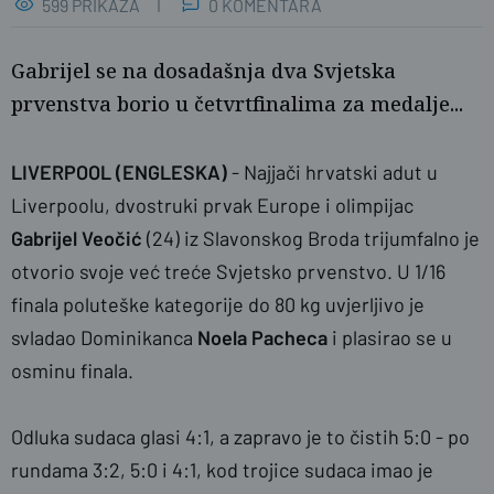
599 PRIKAZA
0 KOMENTARA
Gabrijel se na dosadašnja dva Svjetska
prvenstva borio u četvrtfinalima za medalje...
LIVERPOOL (ENGLESKA)
- Najjači hrvatski adut u
Liverpoolu, dvostruki prvak Europe i olimpijac
Gabrijel Veočić
(24) iz Slavonskog Broda trijumfalno je
Gabrijel Veočić na SP u Liverpoolu 2025. Foto: HBS/PLUS
otvorio svoje već treće Svjetsko prvenstvo. U 1/16
finala poluteške kategorije do 80 kg uvjerljivo je
svladao Dominikanca
Noela Pacheca
i plasirao se u
osminu finala.
Odluka sudaca glasi 4:1, a zapravo je to čistih 5:0 - po
rundama 3:2, 5:0 i 4:1, kod trojice sudaca imao je