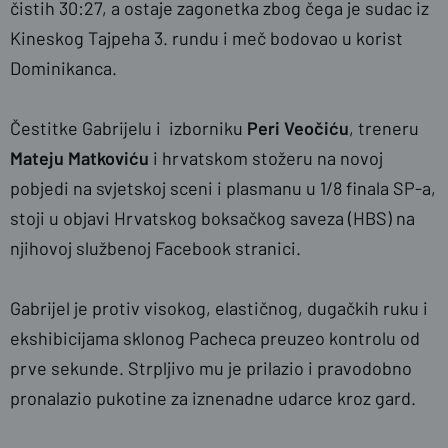
čistih 30:27, a ostaje zagonetka zbog čega je sudac iz
Kineskog Tajpeha 3. rundu i meč bodovao u korist
Dominikanca.
Čestitke Gabrijelu i izborniku
Peri Veočiću
, treneru
Mateju Matkoviću
i hrvatskom stožeru na novoj
pobjedi na svjetskoj sceni i plasmanu u 1/8 finala SP-a,
stoji u objavi Hrvatskog boksačkog saveza (HBS) na
njihovoj službenoj Facebook stranici.
Gabrijel je protiv visokog, elastičnog, dugačkih ruku i
ekshibicijama sklonog Pacheca preuzeo kontrolu od
prve sekunde. Strpljivo mu je prilazio i pravodobno
pronalazio pukotine za iznenadne udarce kroz gard.