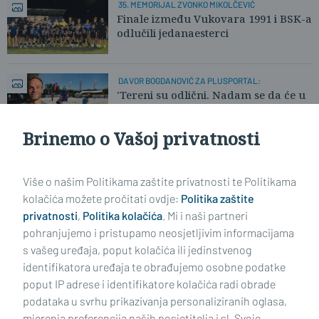
35. MEMORIJAL ZVONKO MIKOLČEVIĆ
Finale između Vukovara 1991 i BSK-a
odlučili jedanaesterci
DAVOR BOGDANOVIĆ ZA PLUSPORTAL:
'Tereni su odlični. Nadam se da će u
nedjelju biti više publike.'
Brinemo o Vašoj privatnosti
Učitaj još članaka
Više o našim Politikama zaštite privatnosti te Politikama
kolačića možete pročitati ovdje:
Politika zaštite
privatnosti
,
Politika kolačića
. Mi i naši partneri
pohranjujemo i pristupamo neosjetljivim informacijama
s vašeg uređaja, poput kolačića ili jedinstvenog
identifikatora uređaja te obrađujemo osobne podatke
poput IP adrese i identifikatore kolačića radi obrade
podataka u svrhu prikazivanja personaliziranih oglasa,
mjerenja preferencija naših posjetitelja i sl. Svoje