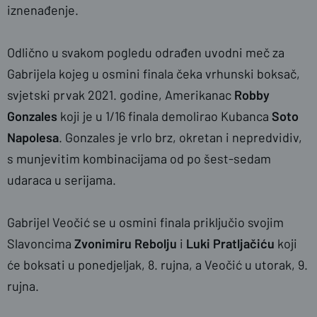
iznenađenje.
Odlično u svakom pogledu odrađen uvodni meč za
Gabrijela kojeg u osmini finala čeka vrhunski boksač,
svjetski prvak 2021. godine, Amerikanac
Robby
Gonzales
koji je u 1/16 finala demolirao Kubanca
Soto
Napolesa
. Gonzales je vrlo brz, okretan i nepredvidiv,
s munjevitim kombinacijama od po šest-sedam
udaraca u serijama.
Gabrijel Veočić se u osmini finala priključio svojim
Slavoncima
Zvonimiru Rebolju
i
Luki Pratljačiću
koji
će boksati u ponedjeljak, 8. rujna, a Veočić u utorak, 9.
rujna.