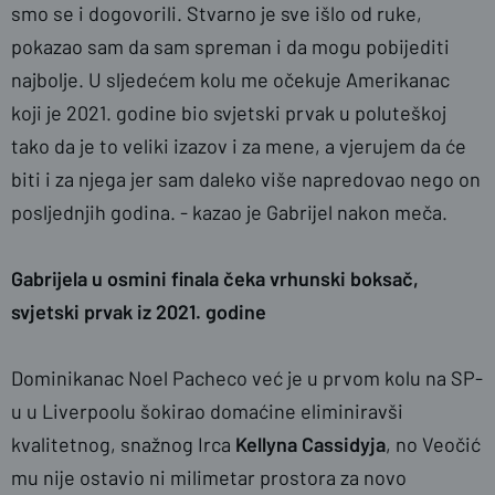
smo se i dogovorili. Stvarno je sve išlo od ruke,
pokazao sam da sam spreman i da mogu pobijediti
najbolje. U sljedećem kolu me očekuje Amerikanac
koji je 2021. godine bio svjetski prvak u poluteškoj
tako da je to veliki izazov i za mene, a vjerujem da će
biti i za njega jer sam daleko više napredovao nego on
posljednjih godina. - kazao je Gabrijel nakon meča.
Gabrijela u osmini finala čeka vrhunski boksač,
svjetski prvak iz 2021. godine
Dominikanac Noel Pacheco već je u prvom kolu na SP-
u u Liverpoolu šokirao domaćine eliminiravši
kvalitetnog, snažnog Irca
Kellyna Cassidyja
, no Veočić
mu nije ostavio ni milimetar prostora za novo