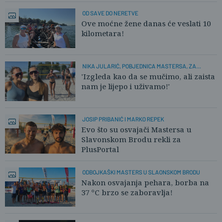
OD SAVE DO NERETVE
Ove moćne žene danas će veslati 10
kilometara!
NIKA JULARIĆ, POBJEDNICA MASTERSA, ZA
PLUSPORTAL:
'Izgleda kao da se mučimo, ali zaista
nam je lijepo i uživamo!'
JOSIP PRIBANIĆ I MARKO REPEK
Evo što su osvajači Mastersa u
Slavonskom Brodu rekli za
PlusPortal
ODBOJKAŠKI MASTERS U SLAONSKOM BRODU
Nakon osvajanja pehara, borba na
37 °C brzo se zaboravlja!