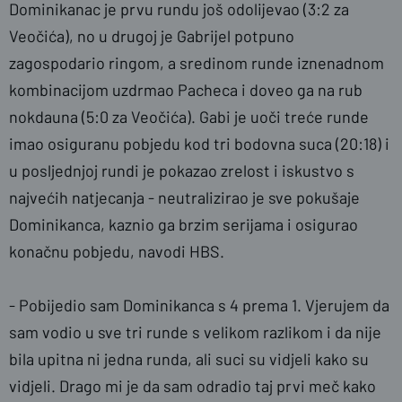
Dominikanac je prvu rundu još odolijevao (3:2 za
Veočića), no u drugoj je Gabrijel potpuno
zagospodario ringom, a sredinom runde iznenadnom
kombinacijom uzdrmao Pacheca i doveo ga na rub
nokdauna (5:0 za Veočića). Gabi je uoči treće runde
imao osiguranu pobjedu kod tri bodovna suca (20:18) i
u posljednjoj rundi je pokazao zrelost i iskustvo s
najvećih natjecanja - neutralizirao je sve pokušaje
Dominikanca, kaznio ga brzim serijama i osigurao
konačnu pobjedu, navodi HBS.
- Pobijedio sam Dominikanca s 4 prema 1. Vjerujem da
sam vodio u sve tri runde s velikom razlikom i da nije
bila upitna ni jedna runda, ali suci su vidjeli kako su
vidjeli. Drago mi je da sam odradio taj prvi meč kako