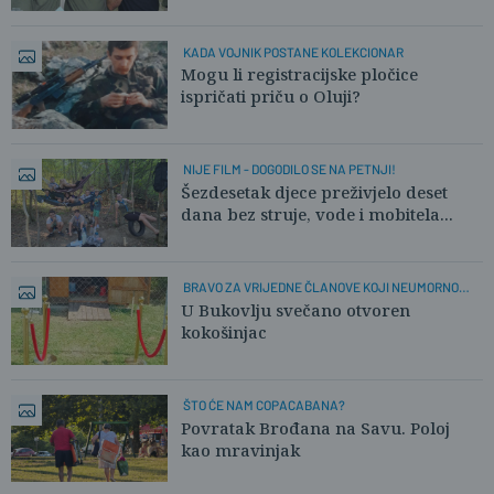
KADA VOJNIK POSTANE KOLEKCIONAR
Mogu li registracijske pločice
ispričati priču o Oluji?
NIJE FILM - DOGODILO SE NA PETNJI!
Šezdesetak djece preživjelo deset
dana bez struje, vode i mobitela...
BRAVO ZA VRIJEDNE ČLANOVE KOJI NEUMORNO
RADE!
U Bukovlju svečano otvoren
kokošinjac
ŠTO ĆE NAM COPACABANA?
Povratak Brođana na Savu. Poloj
kao mravinjak