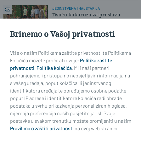
JEDINSTVENA I NAJSTARIJA
Tisuću kukuruza za proslavu
punoljetnosti u Gornjim
Andrijevcima
Brinemo o Vašoj privatnosti
Učitaj još članaka
Više o našim Politikama zaštite privatnosti te Politikama
kolačića možete pročitati ovdje:
Politika zaštite
privatnosti
,
Politika kolačića
. Mi i naši partneri
pohranjujemo i pristupamo neosjetljivim informacijama
s vašeg uređaja, poput kolačića ili jedinstvenog
identifikatora uređaja te obrađujemo osobne podatke
poput IP adrese i identifikatore kolačića radi obrade
podataka u svrhu prikazivanja personaliziranih oglasa,
mjerenja preferencija naših posjetitelja i sl. Svoje
Impressum
Uvjeti korištenja
Politika privatnosti
postavke u svakom trenutku možete promijeniti u našim
Pravilima o zaštiti privatnosti
na ovoj web stranici.
Politika kolačića
Kontakt
Pritužbe
Suradnici