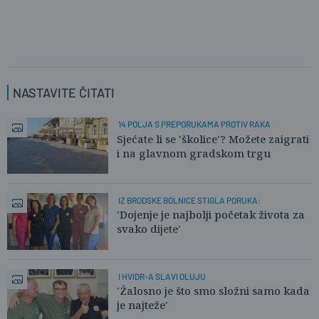
NASTAVITE ČITATI
14 POLJA S PREPORUKAMA PROTIV RAKA
Sjećate li se 'školice'? Možete zaigrati
i na glavnom gradskom trgu
IZ BRODSKE BOLNICE STIGLA PORUKA:
'Dojenje je najbolji početak života za
svako dijete'
I HVIDR-A SLAVI OLUJU
'Žalosno je što smo složni samo kada
je najteže'