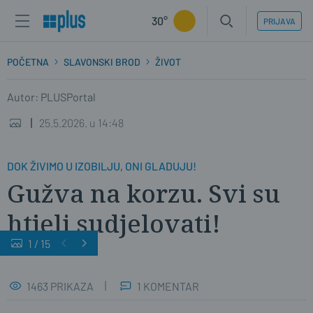
30°
PRIJAVA
POČETNA
SLAVONSKI BROD
ŽIVOT
Autor: PLUSPortal
25.5.2026. u 14:48
DOK ŽIVIMO U IZOBILJU, ONI GLADUJU!
Gužva na korzu. Svi su
htjeli sudjelovati!
1
/
15
1463 PRIKAZA
1 KOMENTAR