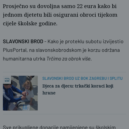
Prosječno su dovoljna samo 22 eura kako bi
jednom djetetu bili osigurani obroci tijekom
cijele školske godine.
SLAVONSKI BROD
- Kako je proteklu subotu izvijestio
PlusPortal, na slavonskobrodskom je korzu održana
Ž.G.
humanitarna utrka
Trčimo za obrok više
.
SLAVONSKI BROD UZ BOK ZAGREBU I SPLITU
Djeca za djecu: trkački koraci koji
hrane
Sve prikupljene donacije namijenjene su školskim