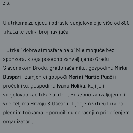
Ž.G.
U utrkama za djecu i odrasle sudjelovalo je više od 300
trkača te veliki broj navijača.
- Utrka i dobra atmosfera ne bi bile moguće bez
sponzora, stoga posebno zahvaljujemo Gradu
Slavonskom Brodu, gradonačelniku, gospodinu
Mirku
Duspari
i zamjenici gospođi
Marini Martić Puači
i
pročelniku, gospodinu
Ivanu Holiku
, koji je i
sudjelovao kao trkač u utrci. Posebno zahvaljujemo i
voditeljima Hrvoju & Oscaru i Dječjem vrtiću Lira na
plesnim točkama. - poručili su današnjim priopćenjem
organizatori.