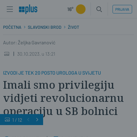
16°
PRIJAVA
POČETNA
SLAVONSKI BROD
ŽIVOT
Autor: Željka Gavranović
30.10.2023. u 13:21
IZVODI JE TEK 20 POSTO UROLOGA U SVIJETU
Imali smo privilegiju
vidjeti revolucionarnu
operaciju u SB bolnici
1
/
12