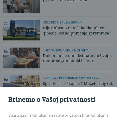
BPŽ OPET MEĐU NAJGORIMA
Nije dobro. Znate li koliko plaće
'pojede' jedno punjenje spremnika?
LJETNA ŠKOLA VELIKIH OTKRIĆA
Dok oni u ljetu maksimalno uživaju,
mame stignu popiti i kavu...
14 POLJA S PREPORUKAMA PROTIV RAKA
Sjećate li se 'školice'? Možete zaigrati
i na glavnom gradskom trgu
Brinemo o Vašoj privatnosti
Učitaj još članaka
Više o našim Politikama zaštite privatnosti te Politikama