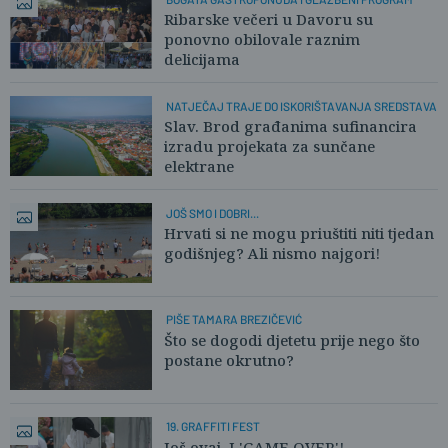
Ribarske večeri u Davoru su
ponovno obilovale raznim
delicijama
NATJEČAJ TRAJE DO ISKORIŠTAVANJA SREDSTAVA
Slav. Brod građanima sufinancira
izradu projekata za sunčane
elektrane
JOŠ SMO I DOBRI...
Hrvati si ne mogu priuštiti niti tjedan
godišnjeg? Ali nismo najgori!
PIŠE TAMARA BREZIČEVIĆ
Što se dogodi djetetu prije nego što
postane okrutno?
19. GRAFFITI FEST
Još ovaj. I 'GAME OVER'!