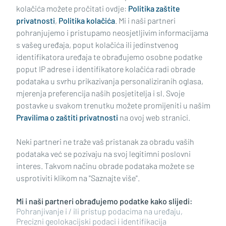
kolačića možete pročitati ovdje:
Politika zaštite
privatnosti
,
Politika kolačića
. Mi i naši partneri
pohranjujemo i pristupamo neosjetljivim informacijama
s vašeg uređaja, poput kolačića ili jedinstvenog
identifikatora uređaja te obrađujemo osobne podatke
poput IP adrese i identifikatore kolačića radi obrade
podataka u svrhu prikazivanja personaliziranih oglasa,
mjerenja preferencija naših posjetitelja i sl. Svoje
Impressum
Uvjeti korištenja
Politika privatnosti
postavke u svakom trenutku možete promijeniti u našim
Pravilima o zaštiti privatnosti
na ovoj web stranici.
Politika kolačića
Kontakt
Pritužbe
Suradnici
Neki partneri ne traže vaš pristanak za obradu vaših
Oglašavanje
podataka već se pozivaju na svoj legitimni poslovni
interes. Takvom načinu obrade podataka možete se
RUBRIKE
usprotiviti klikom na "Saznajte više".
Mi i naši partneri obrađujemo podatke kako slijedi:
BRODSKO-POSAVSKA ŽUPANIJA
Pohranjivanje i / ili pristup podacima na uređaju,
Precizni geolokacijski podaci i identifikacija