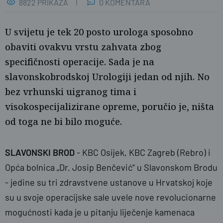
8822 PRIKAZA
0 KOMENTARA
U svijetu je tek 20 posto urologa sposobno
obaviti ovakvu vrstu zahvata zbog
specifičnosti operacije. Sada je na
slavonskobrodskoj Urologiji jedan od njih. No
bez vrhunski uigranog tima i
visokospecijalizirane opreme, poručio je, ništa
od toga ne bi bilo moguće.
SLAVONSKI BROD
- KBC Osijek, KBC Zagreb (Rebro) i
Opća bolnica „Dr. Josip Benčević“ u Slavonskom Brodu
- jedine su tri zdravstvene ustanove u Hrvatskoj koje
su u svoje operacijske sale uvele nove revolucionarne
mogućnosti kada je u pitanju liječenje kamenaca