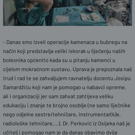
- Danas smo izveli operacije kamenaca u bubregu na
način koji predstavlja veliki iskorak u liječenju naših
bolesnika općenito kada su u pitanju kamenci u
cijelom mokraćnom sustavu. Uprava je prepoznala naš
trud i rad te se zahvaljujem ravnatelju docentu Josipu
Samardžiću koji nam je pomogao u nabavci opreme,
ali i organizaciji jer sam zahvat zahtijeva veliku
edukaciju i znanje te brojno osoblje (ne samo liječnike
nego odjelne sestre/tehničare, instrumentar(k)e,
radiološke tehničare,...). Dr. Perković iz Osijeka naš je
učitelj i pomogao nam je da danas obavimo dvije