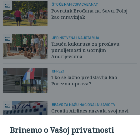
ŠTO ĆE NAM COPACABANA?
Povratak Brođana na Savu. Poloj
kao mravinjak
JEDINSTVENA I NAJSTARIJA
Tisuću kukuruza za proslavu
punoljetnosti u Gornjim
Andrijevcima
OPREZ!
Tko se lažno predstavlja kao
Porezna uprava?
BRAVO ZA NAŠU NACIONALNU AVIO TV
Croatia Airlines nazvala svoj novi
Airbus po gradu Slavonskom
Brodu!
Brinemo o Vašoj privatnosti