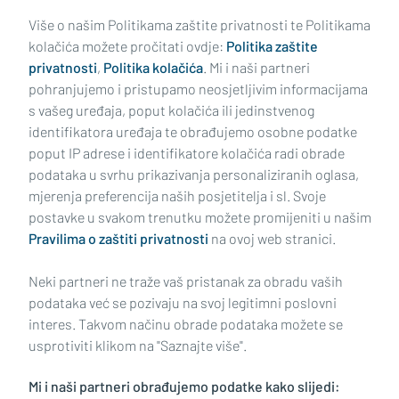
Učitaj još članaka
Više o našim Politikama zaštite privatnosti te Politikama
kolačića možete pročitati ovdje:
Politika zaštite
privatnosti
,
Politika kolačića
. Mi i naši partneri
pohranjujemo i pristupamo neosjetljivim informacijama
s vašeg uređaja, poput kolačića ili jedinstvenog
identifikatora uređaja te obrađujemo osobne podatke
poput IP adrese i identifikatore kolačića radi obrade
podataka u svrhu prikazivanja personaliziranih oglasa,
mjerenja preferencija naših posjetitelja i sl. Svoje
Impressum
Uvjeti korištenja
Politika privatnosti
postavke u svakom trenutku možete promijeniti u našim
Pravilima o zaštiti privatnosti
na ovoj web stranici.
Politika kolačića
Kontakt
Pritužbe
Suradnici
Neki partneri ne traže vaš pristanak za obradu vaših
Oglašavanje
podataka već se pozivaju na svoj legitimni poslovni
interes. Takvom načinu obrade podataka možete se
RUBRIKE
usprotiviti klikom na "Saznajte više".
Mi i naši partneri obrađujemo podatke kako slijedi:
BRODSKO-POSAVSKA ŽUPANIJA