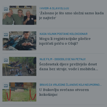
I HVIDR-A SLAVI OLUJU
'Žalosno je što smo složni samo kada
je najteže'
KADA VOJNIK POSTANE KOLEKCIONAR
Mogu li registracijske pločice
ispričati priču o Oluji?
NIJE FILM - DOGODILO SE NA PETNJI!
Šezdesetak djece preživjelo deset
dana bez struje, vode i mobitela...
BRAVO ZA VRIJEDNE ČLANOVE KOJI NEUMORNO
RADE!
U Bukovlju svečano otvoren
kokošinjac