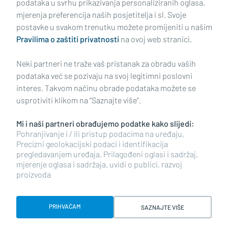
podataka u svrhu prikazivanja personaliziranih oglasa,
mjerenja preferencija naših posjetitelja i sl. Svoje
Impressum
Uvjeti korištenja
Politika privatnosti
postavke u svakom trenutku možete promijeniti u našim
Pravilima o zaštiti privatnosti
na ovoj web stranici.
Politika kolačića
Kontakt
Pritužbe
Suradnici
Neki partneri ne traže vaš pristanak za obradu vaših
Oglašavanje
podataka već se pozivaju na svoj legitimni poslovni
interes. Takvom načinu obrade podataka možete se
RUBRIKE
usprotiviti klikom na "Saznajte više".
Mi i naši partneri obrađujemo podatke kako slijedi:
BRODSKO-POSAVSKA ŽUPANIJA
Pohranjivanje i / ili pristup podacima na uređaju,
Precizni geolokacijski podaci i identifikacija
pregledavanjem uređaja, Prilagođeni oglasi i sadržaj,
POŽEŠKO-SLAVONSKA ŽUPANIJA
mjerenje oglasa i sadržaja, uvidi o publici, razvoj
proizvoda
Copyright © 2026 plusportal.hr, sva prava pridržana
PRIHVAĆAM
SAZNAJTE VIŠE
Designed & developed by Smart Code