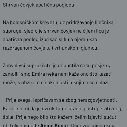
Shrvan čovjek apatična pogleda
Na bolesničkom krevetu, uz pridržavanje liječnika i
supruge, sjedio je shrvan čovjek na čijem licu je
apatičan pogled izbrisao sliku o njemu kao
razdraganom čovjeku i vrhunskom glumcu.
Zahvalivši supruzi što je dopustila našu posjetu,
zamolili smo Emira neka nam kaže ono što kazati
može, s obzirom na okolnosti u kojima se nalazi.
-
Prije svega, ispričavam se zbog nerazgovjetnosti.
Kazali su mi da je uzrok tome stanje postoperativnog
šoka. Prije nego bilo što kažem, želim izjaviti sućut
obitelji gospođe
Anice Kuduz
. Osnovna misao koja