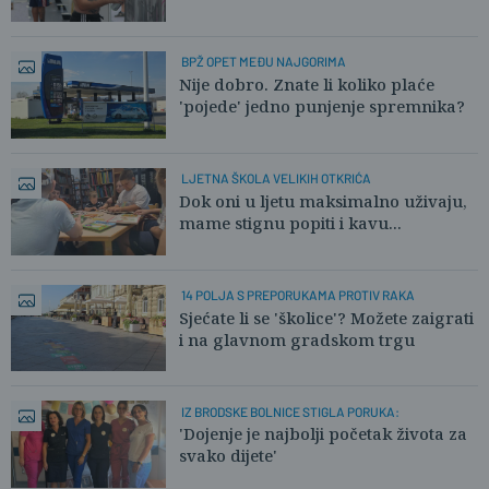
BPŽ OPET MEĐU NAJGORIMA
Nije dobro. Znate li koliko plaće
'pojede' jedno punjenje spremnika?
LJETNA ŠKOLA VELIKIH OTKRIĆA
Dok oni u ljetu maksimalno uživaju,
mame stignu popiti i kavu...
14 POLJA S PREPORUKAMA PROTIV RAKA
Sjećate li se 'školice'? Možete zaigrati
i na glavnom gradskom trgu
IZ BRODSKE BOLNICE STIGLA PORUKA:
'Dojenje je najbolji početak života za
svako dijete'