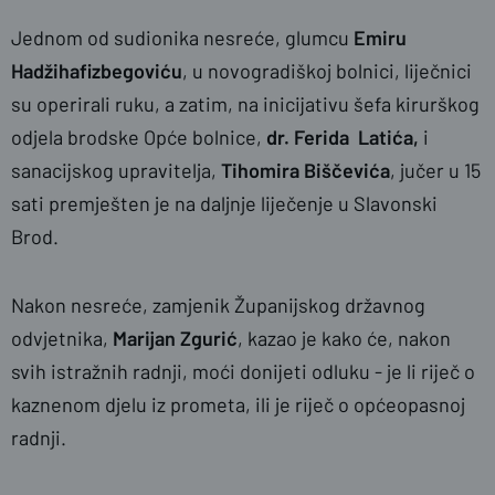
Jednom od sudionika nesreće, glumcu
Emiru
Hadžihafizbegoviću
, u novogradiškoj bolnici, liječnici
su operirali ruku, a zatim, na inicijativu šefa kirurškog
odjela brodske Opće bolnice,
dr. Ferida Latića,
i
sanacijskog upravitelja,
Tihomira Biščevića
, jučer u 15
sati premješten je na daljnje liječenje u Slavonski
Brod.
Nakon nesreće, zamjenik Županijskog državnog
odvjetnika,
Marijan Zgurić
, kazao je kako će, nakon
svih istražnih radnji, moći donijeti odluku - je li riječ o
kaznenom djelu iz pro­meta, ili je riječ o općeopasnoj
radnji.