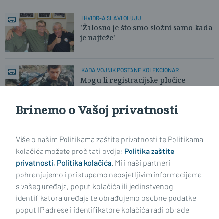
I HVIDR-A SLAVI OLUJU
'Žalosno je što smo složni samo kada
je najteže'
KADA VOJNIK POSTANE KOLEKCIONAR
Mogu li registracijske pločice
ispričati priču o Oluji?
Brinemo o Vašoj privatnosti
Učitaj još članaka
Više o našim Politikama zaštite privatnosti te Politikama
kolačića možete pročitati ovdje:
Politika zaštite
privatnosti
,
Politika kolačića
. Mi i naši partneri
pohranjujemo i pristupamo neosjetljivim informacijama
s vašeg uređaja, poput kolačića ili jedinstvenog
identifikatora uređaja te obrađujemo osobne podatke
poput IP adrese i identifikatore kolačića radi obrade