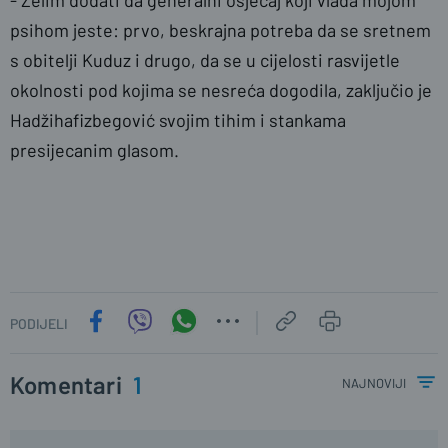
- Želim dodati da generalni osjećaj koji vlada mojom
psihom jeste: prvo, beskrajna potreba da se sretnem
s obitelji Kuduz i drugo, da se u cijelosti rasvijetle
okolnosti pod kojima se nesreća dogodila, zaključio je
Hadžihafizbegović
svojim tihim i stankama
presijecanim glasom.
PODIJELI
Komentari
1
najnoviji