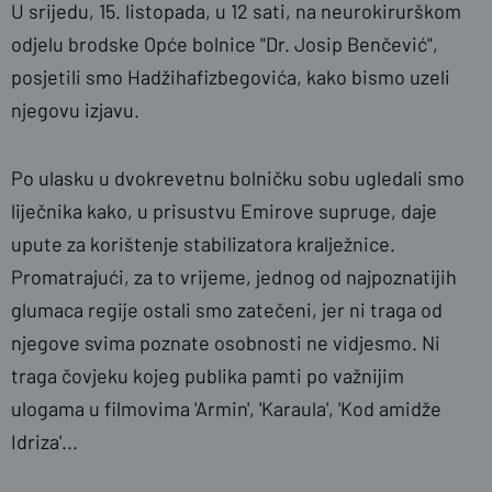
U srijedu, 15. listopada, u 12 sati, na neurokirurškom
odjelu brodske Opće bolnice "Dr. Josip Benčević",
posjetili smo Hadžihafizbegovića, kako bismo uzeli
njegovu izjavu.
Po ulasku u dvokrevetnu bolničku sobu ugledali smo
liječnika kako, u prisustvu Emirove supruge, daje
upute za korištenje stabilizatora kralježnice.
Promatrajući, za to vrijeme, jednog od najpoznatijih
glumaca regije ostali smo zatečeni, jer ni traga od
njegove svima poznate osobnosti ne vidjesmo. Ni
traga čovjeku kojeg
publika pamti po važnijim
ulogama u filmovima 'Armin', 'Karaula', 'Kod amidže
Idriza'...