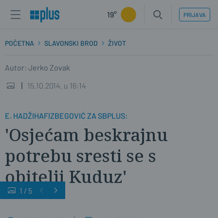
19°
PRIJAVA
POČETNA
SLAVONSKI BROD
ŽIVOT
Autor: Jerko Zovak
15.10.2014. u 16:14
E. HADŽIHAFIZBEGOVIĆ ZA SBPLUS:
'Osjećam beskrajnu
potrebu sresti se s
obitelji Kuduz'
1
/
5