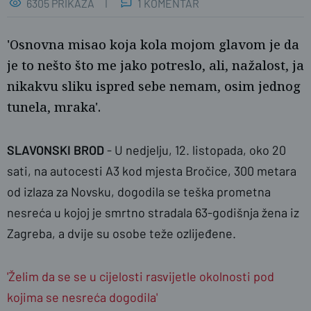
6305 PRIKAZA
1 KOMENTAR
'Osnovna misao koja kola mojom glavom je da
je to nešto što me jako potreslo, ali, nažalost, ja
nikakvu sliku ispred sebe nemam, osim jednog
tunela, mraka'.
SLAVONSKI BROD
- U nedjelju, 12. listopada, oko 20
sati, na autocesti A3 kod mjesta Bročice, 300 metara
od izlaza za Novsku, dogodila se teška prometna
naslovnica
nesreća u kojoj je smrtno stradala 63-godišnja žena iz
Zagreba, a dvije su osobe teže ozlijeđene.
'Želim da se se u cijelosti rasvijetle okolnosti pod
kojima se nesreća dogodila'