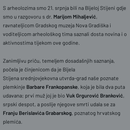
S arheolozima smo 21. srpnja bili na Bijeloj Stijeni gdje
smo u razgovoru s
dr.
Marijom Mihaljević
,
ravnateljicom Gradskog muzeja Nova Gradiška i
voditeljicom arheološkog tima saznali dosta novina i o
aktivnostima tijekom ove godine.
Zanimljivu priču, temeljem dosadašnjih saznanja,
počela je činjenicom da je
Bijela
Stijena
srednjovjekovna utvrda-grad naše poznate
plemkinje
Barbare Frankopanske
, koja je bila dva puta
udavana; prvi muž joj je bio
Vuk Grgurović Branković
,
srpski despot, a poslije njegove smrti udala se za
Franju Berislavića Grabarskog
, poznatog hrvatskog
plemića.