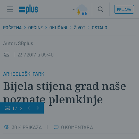
-
PRIJAVA
POČETNA
OPĆINE
OKUČANI
ŽIVOT
OSTALO
Autor: SBplus
23.7.2017. u 09:40
ARHEOLOŠKI PARK
Bijela stijena grad naše
poznate plemkinje
1
/
12
3014 PRIKAZA
0 KOMENTARA