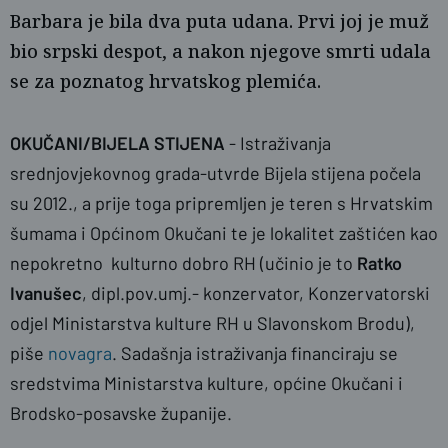
Barbara je bila dva puta udana. Prvi joj je muž
bio srpski despot, a nakon njegove smrti udala
se za poznatog hrvatskog plemića.
OKUČANI/BIJELA STIJENA
- Istraživanja
srednjovjekovnog grada-utvrde Bijela stijena počela
su 2012., a prije toga pripremljen je teren s Hrvatskim
šumama i Općinom Okučani te je lokalitet zaštićen kao
nepokretno kulturno dobro RH (učinio je to
Ratko
naslovnica
Ivanušec
, dipl.pov.umj.- konzervator, Konzervatorski
odjel Ministarstva kulture RH u Slavonskom Brodu),
piše
novagra
. Sadašnja istraživanja financiraju se
sredstvima Ministarstva kulture, općine Okučani i
Brodsko-posavske županije.