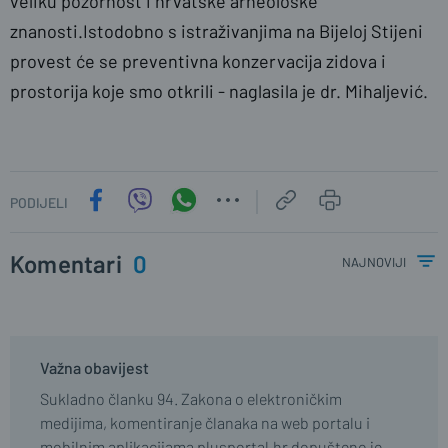
veliku pozornost i hrvatske arheološke
znanosti.Istodobno s istraživanjima na Bijeloj Stijeni
provest će se preventivna konzervacija zidova i
prostorija koje smo otkrili - naglasila je dr. Mihaljević.
PODIJELI
Komentari
0
najnoviji
Važna obavijest
Sukladno članku 94. Zakona o elektroničkim
medijima, komentiranje članaka na web portalu i
mobilnim aplikacijama plusportal.hr dopušteno je