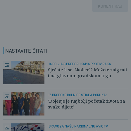
KOMENTIRAJ
NASTAVITE ČITATI
14 POLJA S PREPORUKAMA PROTIV RAKA
Sjećate li se 'školice'? Možete zaigrati
i na glavnom gradskom trgu
IZ BRODSKE BOLNICE STIGLA PORUKA:
'Dojenje je najbolji početak života za
svako dijete'
BRAVO ZA NAŠU NACIONALNU AVIO TV