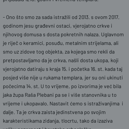
- Ono što smo za sada istražili od 2013. s ovom 2017.
godinom jesu građevni ostaci, vjerojatno crkve i
njihovog domusa s dosta pokretnih nalaza. Uglavnom
je riječ o keramici, posuđu, metalnim strijelama, ali
smo uz zidove tog objekta, za kojega smo rekli da
pretpostavljamo da je crkva, našli dosta ukopa, koji
vjerojatno datiraju s kraja 15. i početka 16. st. kada taj
posjed više nije u rukama templara, jer su oni ukinuti
počecima 14. st. U to vrijeme, po izvorima je već bila
jaka župa Raša Plebani pa se i više stanovnika u to
vrijeme i ukopavalo. Nastavit ćemo s istraživanjima i
dalje. Ta je crkva zaista jedinstvena po svojim
karakteristikama zidanja, tlocrtu, tako da izaziva