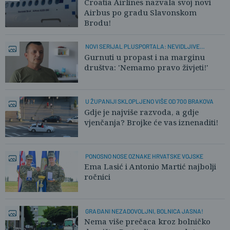
Croatia Airlines nazvala svoj novi
Airbus po gradu Slavonskom
Brodu!
NOVI SERIJAL PLUSPORTALA: NEVIDLJIVE
OBITELJI
Gurnuti u propast i na marginu
društva: 'Nemamo pravo živjeti!'
U ŽUPANIJI SKLOPLJENO VIŠE OD 700 BRAKOVA
Gdje je najviše razvoda, a gdje
vjenčanja? Brojke će vas iznenaditi!
PONOSNO NOSE OZNAKE HRVATSKE VOJSKE
Ema Lasić i Antonio Martić najbolji
ročnici
GRAĐANI NEZADOVOLJNI, BOLNICA JASNA!
Nema više prečaca kroz bolničko