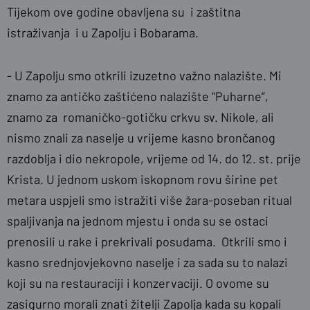
Tijekom ove godine obavljena su i zaštitna
istraživanja i u Zapolju i Bobarama.
- U Zapolju smo otkrili izuzetno važno nalazište. Mi
znamo za antičko zaštićeno nalazište "Puharne”,
znamo za romaničko-gotičku crkvu sv. Nikole, ali
nismo znali za naselje u vrijeme kasno brončanog
razdoblja i dio nekropole, vrijeme od 14. do 12. st. prije
Krista. U jednom uskom iskopnom rovu širine pet
metara uspjeli smo istražiti više žara-poseban ritual
spaljivanja na jednom mjestu i onda su se ostaci
prenosili u rake i prekrivali posudama. Otkrili smo i
kasno srednjovjekovno naselje i za sada su to nalazi
koji su na restauraciji i konzervaciji. O ovome su
zasigurno morali znati žitelji Zapolja kada su kopali