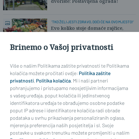
dvorište: Postavljena ograda!
'TKO ŽELI JESTI ZDRAVO, DOĆI ĆE NA OVO MJESTO!'
Evo koliko stoje domaće rajčice,
paprike, breskve i lubenice
Brinemo o Vašoj privatnosti
Učitaj još članaka
Više o našim Politikama zaštite privatnosti te Politikama
kolačića možete pročitati ovdje:
Politika zaštite
privatnosti
,
Politika kolačića
. Mi i naši partneri
pohranjujemo i pristupamo neosjetljivim informacijama
s vašeg uređaja, poput kolačića ili jedinstvenog
identifikatora uređaja te obrađujemo osobne podatke
poput IP adrese i identifikatore kolačića radi obrade
podataka u svrhu prikazivanja personaliziranih oglasa,
mjerenja preferencija naših posjetitelja i sl. Svoje
Impressum
Uvjeti korištenja
Politika privatnosti
postavke u svakom trenutku možete promijeniti u našim