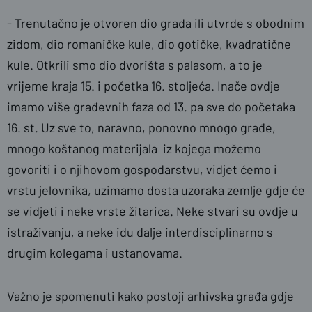
- Trenutačno je otvoren dio grada ili utvrde s obodnim
zidom, dio romaničke kule, dio gotičke, kvadratične
kule. Otkrili smo dio dvorišta s palasom, a to je
vrijeme kraja 15. i početka 16. stoljeća. Inače ovdje
imamo više građevnih faza od 13. pa sve do početaka
16. st. Uz sve to, naravno, ponovno mnogo građe,
mnogo koštanog materijala iz kojega možemo
govoriti i o njihovom gospodarstvu, vidjet ćemo i
vrstu jelovnika, uzimamo dosta uzoraka zemlje gdje će
se vidjeti i neke vrste žitarica. Neke stvari su ovdje u
istraživanju, a neke idu dalje interdisciplinarno s
drugim kolegama i ustanovama.
Važno je spomenuti kako postoji arhivska građa gdje