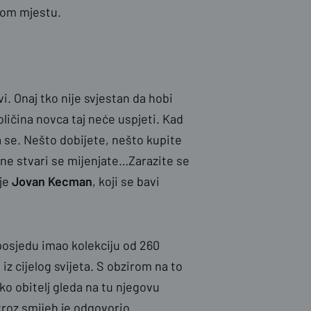
ovom mjestu.
i. Onaj tko nije svjestan da hobi
oličina novca taj neće uspjeti. Kad
a se. Nešto dobijete, nešto kupite
ene stvari se mijenjate…Zarazite se
 je
Jovan Kecman
, koji se bavi
 posjedu imao kolekciju od 260
z cijelog svijeta. S obzirom na to
ako obitelj gleda na tu njegovu
 kroz smijeh je odgovorio.