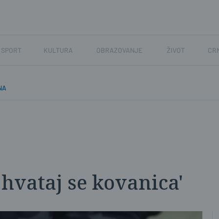
SPORT
KULTURA
OBRAZOVANJE
ŽIVOT
CR
NA
 hvataj se kovanica'