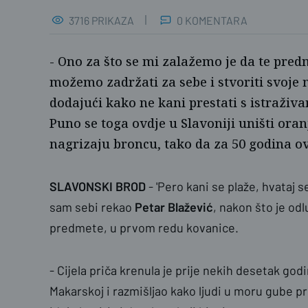
3716 PRIKAZA
0 KOMENTARA
- Ono za što se mi zalažemo je da te pre
možemo zadržati za sebe i stvoriti svoje m
dodajući kako ne kani prestati s istraživ
Puno se toga ovdje u Slavoniji uništi oran
nagrizaju broncu, tako da za 50 godina ovo
SLAVONSKI BROD
- 'Pero kani se plaže, hvataj s
sam sebi rekao
Petar Blažević
, nakon što je od
predmete, u prvom redu kovanice.
- Cijela priča krenula je prije nekih desetak g
Makarskoj i razmišljao kako ljudi u moru gube pr