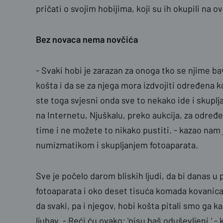
pričati o svojim hobijima, koji su ih okupili na 
Bez novaca nema novčića
- Svaki hobi je zarazan za onoga tko se njime bav
košta i da se za njega mora izdvojiti određena k
ste toga svjesni onda sve to nekako ide i skuplj
na Internetu, Njuškalu, preko aukcija, za određ
time i ne možete to nikako pustiti. - kazao nam
numizmatikom i skupljanjem fotoaparata.
Sve je počelo darom bliskih ljudi, da bi danas u
fotoaparata i oko deset tisuća komada kovanica i
da svaki, pa i njegov, hobi košta pitali smo ga k
ljubav. - Reći ću ovako: 'nisu baš oduševljeni.' -