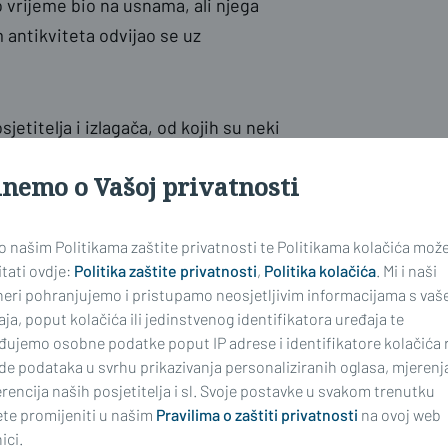
 to vrijeme bio na usnama, ali njega
 antikviteta odvijao se uz
etitelja i izlagača, od kojih su neki
i i Petrov najnoviji nalaz. Svježe
inemo o Vašoj privatnosti
ivao.
ac s konjem na poleđini. Rijetko se
 biti oduševljeni ovim nalazom -
 o našim Politikama zaštite privatnosti te Politikama kolačića mož
tati ovdje:
Politika zaštite privatnosti
,
Politika kolačića
. Mi i naši
neri pohranjujemo i pristupamo neosjetljivim informacijama s vaš
ja, poput kolačića ili jedinstvenog identifikatora uređaja te
đujemo osobne podatke poput IP adrese i identifikatore kolačića 
de podataka u svrhu prikazivanja personaliziranih oglasa, mjerenj
rencija naših posjetitelja i sl. Svoje postavke u svakom trenutku
edati u Muzej. - Imamo Zakon o
te promijeniti u našim
Pravilima o zaštiti privatnosti
na ovoj web
i pod zemljom pripada RH-a, ali
ici.