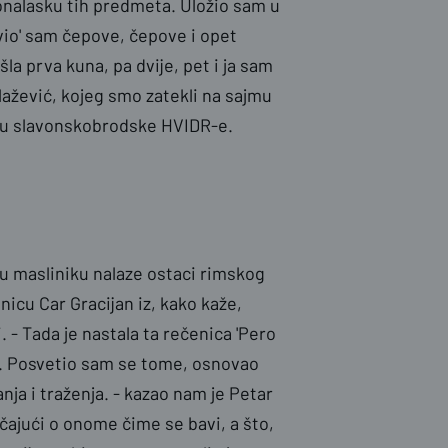
ronalasku tih predmeta. Uložio sam u
vio' sam čepove, čepove i opet
šla prva kuna, pa dvije, pet i ja sam
lažević, kojeg smo zatekli na sajmu
toru slavonskobrodske HVIDR-e.
vu masliniku nalaze ostaci rimskog
icu Car Gracijan iz, kako kaže,
. - Tada je nastala ta rečenica 'Pero
bilo. Posvetio sam se tome, osnovao
ja i traženja. - kazao nam je Petar
čajući o onome čime se bavi, a što,