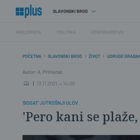
SLAVONSKI BROD
NASLOVNICA
POLITIKA
GOSPODARSTVO
POČETNA
SLAVONSKI BROD
ŽIVOT
UDRUGE GRAĐA
Autor: A. Primorac
13.11.2021. u 14:00
'BOGAT' JUTROŠNJI ULOV
'Pero kani se plaže,