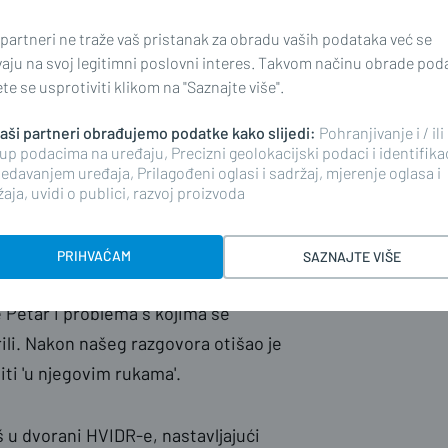
što nađete imate pravo na nagradu.
 partneri ne traže vaš pristanak za obradu vaših podataka već se
ej Brodskog Posavlja s kojim imamo
vaju na svoj legitimni poslovni interes. Takvom načinu obrade pod
dobiti potvrdu o donaciji i
e se usprotiviti klikom na "Saznajte više".
 predmete, pod određenim uvjetima,
birke. - ističe Petar dodajući kako
 naši partneri obrađujemo podatke kako slijedi:
Pohranjivanje i / ili
up podacima na uređaju, Precizni geolokacijski podaci i identifika
novčića. - Puno se toga ovdje u
edavanjem uređaja, Prilagođeni oglasi i sadržaj, mjerenje oglasa i
 nagrizaju broncu, tako da za 50
aja, uvidi o publici, razvoj proizvoda
 dozvoljena kupovina zemlje. Kada
je je tko će to prijaviti
PRIHVAĆAM
SAZNAJTE VIŠE
a istraživanja, produljenje roka
e Petar i problema s kojima se
ili. Nakon našeg razgovora otišao je
iti 'u njegovim rukama'.
oš u dvorani HVIDR-e, nastavljajući