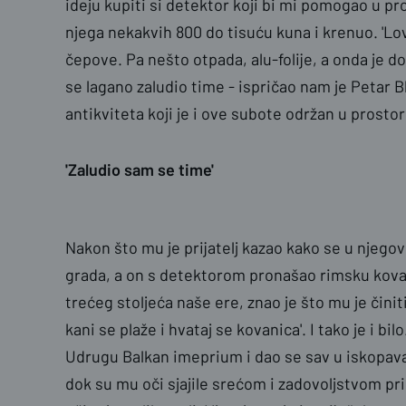
ideju kupiti si detektor koji bi mi pomogao u p
njega nekakvih 800 do tisuću kuna i krenuo. 'Lo
čepove. Pa nešto otpada, alu-folije, a onda je do
se lagano zaludio time - ispričao nam je Petar B
antikviteta koji je i ove subote održan u pros
'Zaludio sam se time'
Nakon što mu je prijatelj kazao kako se u njego
grada, a on s detektorom pronašao rimsku kovan
trećeg stoljeća naše ere, znao je što mu je činiti
kani se plaže i hvataj se kovanica'. I tako je i 
Udrugu Balkan imeprium i dao se sav u iskopavan
dok su mu oči sjajile srećom i zadovoljstvom pri