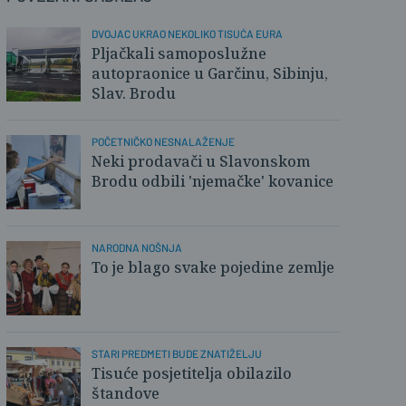
DVOJAC UKRAO NEKOLIKO TISUĆA EURA
Pljačkali samoposlužne
autopraonice u Garčinu, Sibinju,
Slav. Brodu
POČETNIČKO NESNALAŽENJE
Neki prodavači u Slavonskom
Brodu odbili 'njemačke' kovanice
NARODNA NOŠNJA
To je blago svake pojedine zemlje
STARI PREDMETI BUDE ZNATIŽELJU
Tisuće posjetitelja obilazilo
lovnica
štandove