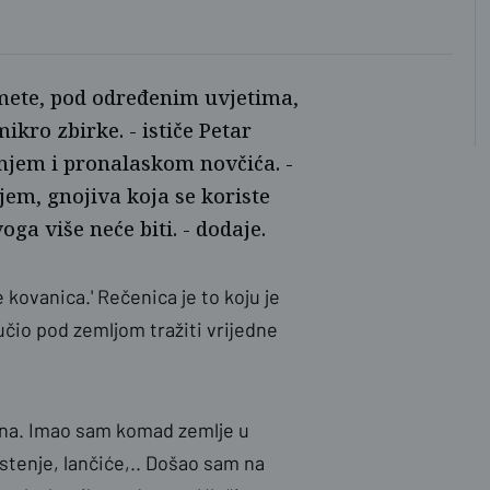
dmete, pod određenim uvjetima,
ikro zbirke. - ističe Petar
anjem i pronalaskom novčića. -
jem, gnojiva koja se koriste
ga više neće biti. - dodaje.
e kovanica.' Rečenica je to koju je
lučio pod zemljom tražiti vrijedne
odina. Imao sam komad zemlje u
stenje, lančiće,.. Došao sam na