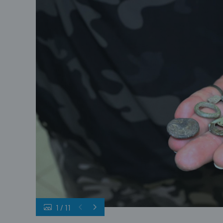
1
/
11
naslovnica