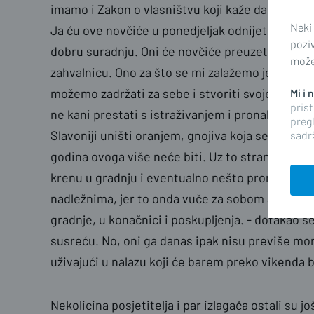
imamo i Zakon o vlasništvu koji kaže da za sve 
Neki
Ja ću ove novčiće u ponedjeljak odnijeti u Muz
pozi
dobru suradnju. Oni će novčiće preuzeti, a ja ću 
možet
zahvalnicu. Ono za što se mi zalažemo je da te
možemo zadržati za sebe i stvoriti svoje mikro z
Mi i
prist
ne kani prestati s istraživanjem i pronalaskom 
pregl
Slavoniji uništi oranjem, gnojiva koja se koriste
sadrž
godina ovoga više neće biti. Uz to strancima je
krenu u gradnju i eventualno nešto pronađu pitan
nadležnima, jer to onda vuče za sobom arheološk
gradnje, u konačnici i poskupljenja. - dotakao s
susreću. No, oni ga danas ipak nisu previše mor
uživajući u nalazu koji će barem preko vikenda b
Nekolicina posjetitelja i par izlagača ostali su j