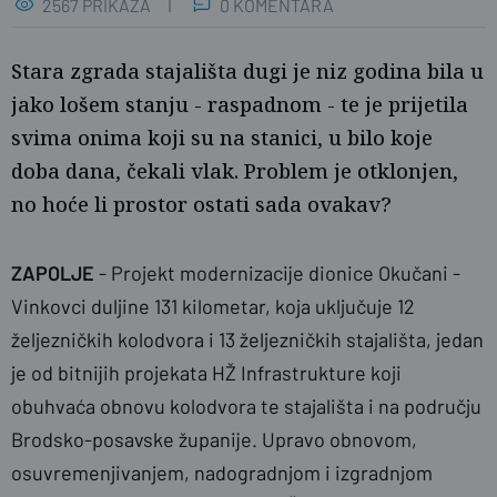
2567 PRIKAZA
0 KOMENTARA
Stara zgrada stajališta dugi je niz godina bila u
jako lošem stanju - raspadnom - te je prijetila
svima onima koji su na stanici, u bilo koje
doba dana, čekali vlak. Problem je otklonjen,
no hoće li prostor ostati sada ovakav?
ZAPOLJE
- Projekt modernizacije dionice Okučani -
Vinkovci duljine 131 kilometar, koja uključuje 12
P.S./PLUS
željezničkih kolodvora i 13 željezničkih stajališta, jedan
je od bitnijih projekata HŽ Infrastrukture
koji
obuhvaća obnovu kolodvora te stajališta i na području
Brodsko-posavske županije. Upravo obnovom,
osuvremenjivanjem, nadogradnjom i izgradnjom