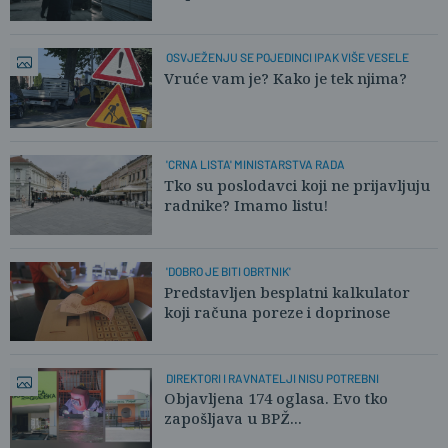
OSVJEŽENJU SE POJEDINCI IPAK VIŠE VESELE
Vruće vam je? Kako je tek njima?
'CRNA LISTA' MINISTARSTVA RADA
Tko su poslodavci koji ne prijavljuju
radnike? Imamo listu!
'DOBRO JE BITI OBRTNIK'
Predstavljen besplatni kalkulator
koji računa poreze i doprinose
DIREKTORI I RAVNATELJI NISU POTREBNI
Objavljena 174 oglasa. Evo tko
zapošljava u BPŽ...