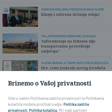
MINISTAR PRELOMIO I PREDSTAVIO NOVE MJERE
Klanje i zabrana držanja svinja!
POLJOPRIVREDNICI ODGOVORILI ŽUPANIJI
'Informiranje na feštama nije
transparentno provođenje
natječaja!'
CIJENA RADOVA JE 'SAMO' DUPLO VEĆA NEGO 2023.
Hrv. ceste izabrale novog izvođača
za izgradnju sjevernog ulaza u ĐĐ
Brinemo o Vašoj privatnosti
Učitaj još članaka
Više o našim Politikama zaštite privatnosti te Politikama
kolačića možete pročitati ovdje:
Politika zaštite
privatnosti
,
Politika kolačića
. Mi i naši partneri