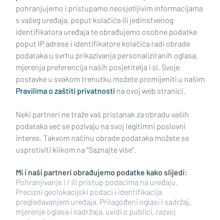
pohranjujemo i pristupamo neosjetljivim informacijama
s vašeg uređaja, poput kolačića ili jedinstvenog
identifikatora uređaja te obrađujemo osobne podatke
poput IP adrese i identifikatore kolačića radi obrade
podataka u svrhu prikazivanja personaliziranih oglasa,
mjerenja preferencija naših posjetitelja i sl. Svoje
Impressum
Uvjeti korištenja
Politika privatnosti
postavke u svakom trenutku možete promijeniti u našim
Pravilima o zaštiti privatnosti
na ovoj web stranici.
Politika kolačića
Kontakt
Pritužbe
Suradnici
Neki partneri ne traže vaš pristanak za obradu vaših
Oglašavanje
podataka već se pozivaju na svoj legitimni poslovni
interes. Takvom načinu obrade podataka možete se
RUBRIKE
usprotiviti klikom na "Saznajte više".
Mi i naši partneri obrađujemo podatke kako slijedi:
BRODSKO-POSAVSKA ŽUPANIJA
Pohranjivanje i / ili pristup podacima na uređaju,
Precizni geolokacijski podaci i identifikacija
pregledavanjem uređaja, Prilagođeni oglasi i sadržaj,
POŽEŠKO-SLAVONSKA ŽUPANIJA
mjerenje oglasa i sadržaja, uvidi o publici, razvoj