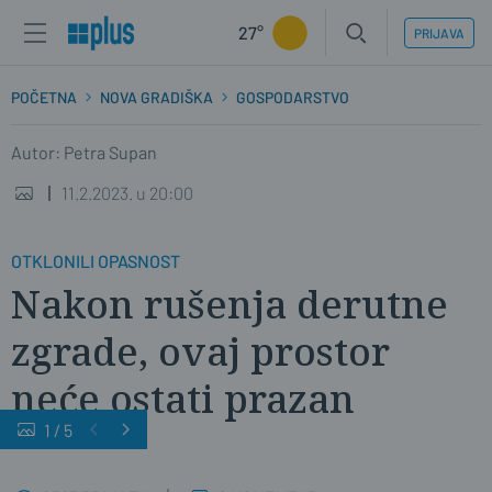
27°
PRIJAVA
POČETNA
NOVA GRADIŠKA
GOSPODARSTVO
Autor: Petra Supan
11.2.2023. u 20:00
OTKLONILI OPASNOST
Nakon rušenja derutne
zgrade, ovaj prostor
neće ostati prazan
1
/
5