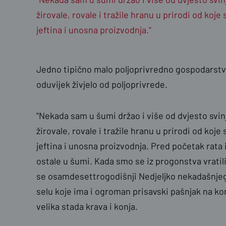
žirovale, rovale i tražile hranu u prirodi od koje s
jeftina i unosna proizvodnja."
Jedno tipično malo poljoprivredno gospodarstvo 
oduvijek živjelo od poljoprivrede.
"Nekada sam u šumi držao i više od dvjesto svinj
žirovale, rovale i tražile hranu u prirodi od koje s
jeftina i unosna proizvodnja. Pred početak rata
ostale u šumi. Kada smo se iz progonstva vratili k
se osamdesettrogodišnji Nedjeljko nekadašnjeg
selu koje ima i ogroman prisavski pašnjak na ko
velika stada krava i konja.