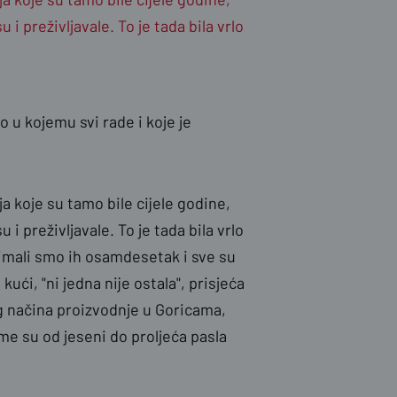
u i preživljavale. To je tada bila vrlo
u kojemu svi rade i koje je
a koje su tamo bile cijele godine,
u i preživljavale. To je tada bila vrlo
 imali smo ih osamdesetak i sve su
ući, "ni jedna nije ostala", prisjeća
 načina proizvodnje u Goricama,
me su od jeseni do proljeća pasla