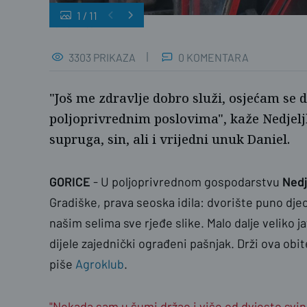
1
/
11
naslovnica
3303 PRIKAZA
0 KOMENTARA
"Još me zdravlje dobro služi, osjećam se
poljoprivrednim poslovima", kaže Nedj
supruga, sin, ali i vrijedni unuk Daniel.
GORICE
- U poljoprivrednom gospodarstvu
Nedj
Gradiške, prava seoska idila: dvorište puno djec
našim selima sve rjeđe slike. Malo dalje veliko j
dijele zajednički ograđeni pašnjak. Drži ova obite
piše
Agroklub
.
"Nekada sam u šumi držao i više od dvjesto svinj