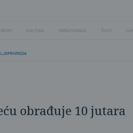
SPORT
KULTURA
OBRAZOVANJE
ŽIVOT
CR
OLJOPRIVREDA
eću obrađuje 10 jutara