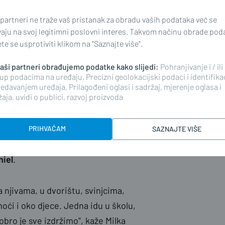
vrede, ali je vrstan majstor za
jektirao i izgradio.
 partneri ne traže vaš pristanak za obradu vaših podataka već se
vaju na svoj legitimni poslovni interes. Takvom načinu obrade pod
e se usprotiviti klikom na "Saznajte više".
 što proizvedemo mi i prodamo.
u naših odojaka i
 naši partneri obrađujemo podatke kako slijedi:
Pohranjivanje i / ili
lja tradiciju svinjogojstva, ali na
up podacima na uređaju, Precizni geolokacijski podaci i identifika
edavanjem uređaja, Prilagođeni oglasi i sadržaj, mjerenje oglasa i
aja, uvidi o publici, razvoj proizvoda
PRIHVAĆAM
SAZNAJTE VIŠE
upruga Milka, a rado joj u tim
niel
.
a njivama, u dvorištu, svinjcima,
ći i oko djece. Jedna idu u školu,
obro je sve izdržimo", kaže Milka