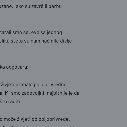
ane, iako su završili berbu
čarali smo se, evo sa jednog
eliku štetu su nam načinile divlje
ilka odgovara:
ivjeti uz male poljoprivredne
. Mi smo zadovoljni, najbitnije je da
to raditi."
 može živjeti od poljoprivrede.