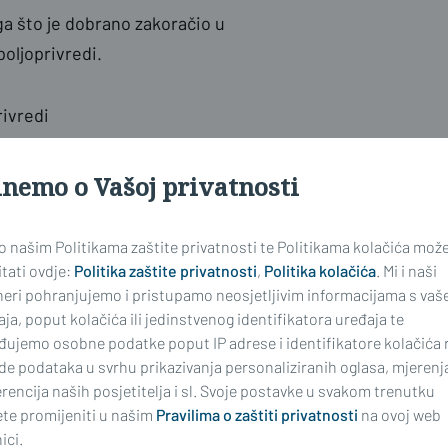
ga što je dobrano zakoračio u
oljoprivredi.
rivredi
jutra šume. Ja do sada sve radim:
inemo o Vašoj privatnosti
bro služi, osjećam se dobro, uživam
 šumu, ali ne radim sa motorkom, to
 o našim Politikama zaštite privatnosti te Politikama kolačića mož
baš tanjurati, iako i to radim.
tati ovdje:
Politika zaštite privatnosti
,
Politika kolačića
. Mi i naši
neri pohranjujemo i pristupamo neosjetljivim informacijama s vaš
tko sretniji od mene", zadovoljan je
ja, poput kolačića ili jedinstvenog identifikatora uređaja te
đujemo osobne podatke poput IP adrese i identifikatore kolačića 
de podataka u svrhu prikazivanja personaliziranih oglasa, mjerenj
ruga
Milka
brine o šest krmača,
rencija naših posjetitelja i sl. Svoje postavke u svakom trenutku
te promijeniti u našim
Pravilima o zaštiti privatnosti
na ovoj web
 osmislio je njihov sin
Siniša
, koji
ici.