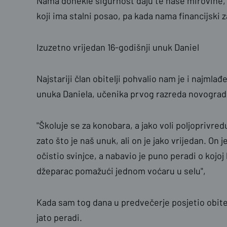
Nama donekle sigurnost daju te naše mirovine, a
koji ima stalni posao, pa kada nama financijski z
Izuzetno vrijedan 16-godišnji unuk Daniel
Najstariji član obitelji pohvalio nam je i najmla
unuka Daniela, učenika prvog razreda novogradi
"Školuje se za konobara, a jako voli poljoprivr
zato što je naš unuk, ali on je jako vrijedan. On j
očistio svinjce, a nabavio je puno peradi o kojoj b
džeparac pomažući jednom voćaru u selu",
Kada sam tog dana u predvečerje posjetio obitel
jato peradi.