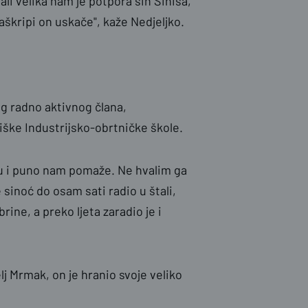
li velika nam je potpora sin Siniša,
aškripi on uskače", kaže Nedjeljko.
đeg radno aktivnog člana,
ške Industrijsko-obrtničke škole.
edu i puno nam pomaže. Ne hvalim ga
e sinoć do osam sati radio u štali,
rine, a preko ljeta zaradio je i
j Mrmak, on je hranio svoje veliko