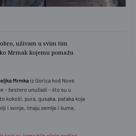
nas
 dobro, uživam u svim tim
eljko Mrmak kojemu pomažu
eljka Mrmka
iz Gorica kod Nove
e - šestero unučadi - što su u
ato kokoši, pura, gusaka, pataka koje
lji i svinje, imaju zemlje i šume,
a koje su tamo bile cijele godine,