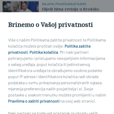
NAJAVILI POJAČAVANJE MJERA
Slijedi hitna revizija u Brodsko-
posavskoj i Požeško-slavonskoj
Brinemo o Vašoj privatnosti
Učitaj još članaka
Više o našim Politikama zaštite privatnosti te Politikama
kolačića možete pročitati ovdje:
Politika zaštite
privatnosti
,
Politika kolačića
. Mi i naši partneri
pohranjujemo i pristupamo neosjetljivim informacijama
s vašeg uređaja, poput kolačića ili jedinstvenog
identifikatora uređaja te obrađujemo osobne podatke
poput IP adrese i identifikatore kolačića radi obrade
podataka u svrhu prikazivanja personaliziranih oglasa,
mjerenja preferencija naših posjetitelja i sl. Svoje
Impressum
Uvjeti korištenja
Politika privatnosti
postavke u svakom trenutku možete promijeniti u našim
Pravilima o zaštiti privatnosti
na ovoj web stranici.
Politika kolačića
Kontakt
Pritužbe
Suradnici
Neki partneri ne traže vaš pristanak za obradu vaših
Oglašavanje