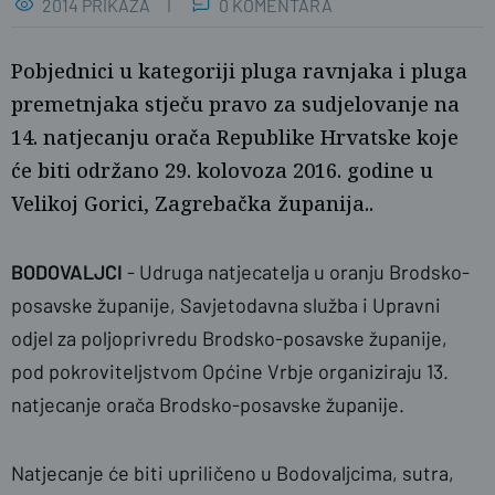
2014 PRIKAZA
0 KOMENTARA
Pobjednici u kategoriji pluga ravnjaka i pluga
premetnjaka stječu pravo za sudjelovanje na
14. natjecanju orača Republike Hrvatske koje
će biti održano 29. kolovoza 2016. godine u
Velikoj Gorici, Zagrebačka županija..
BODOVALJCI
- Udruga natjecatelja u oranju Brodsko-
naslovnica
SBplus
posavske županije, Savjetodavna služba i Upravni
odjel za poljoprivredu Brodsko-posavske županije,
pod pokroviteljstvom Općine Vrbje organiziraju 13.
natjecanje orača Brodsko-posavske županije.
Natjecanje će biti upriličeno u Bodovaljcima, sutra,