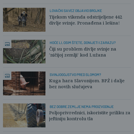
LOVAČKI SAVEZ OBJAVIO BROJKE
Tijekom vikenda odstrijeljene 442
divlje svinje. Pronađena i lešina!
HOĆE LI, OSIM ŠTETE, DONIJETI I ZARAZU?
Čiji su problem divlje svinje na
'ničijoj zemlji' kod Lužana
SVINJOGOJSTVO PRED SLOMOM?
Kuga hara Slavonijom. BPŽ i dalje
bez novih slučajeva
BEZ DOBRE ZEMLJE NEMA PROIZVODNJE
Poljoprivrednici, iskoristite priliku za
jeftiniju kontrolu tla