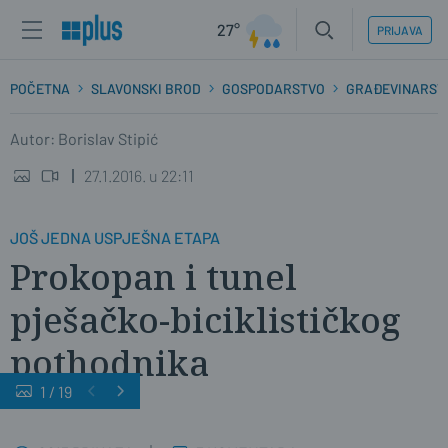
27°
PRIJAVA
POČETNA
SLAVONSKI BROD
GOSPODARSTVO
GRAĐEVINARST
Autor: Borislav Stipić
27.1.2016. u 22:11
JOŠ JEDNA USPJEŠNA ETAPA
Prokopan i tunel
pješačko-biciklističkog
pothodnika
1
/
19