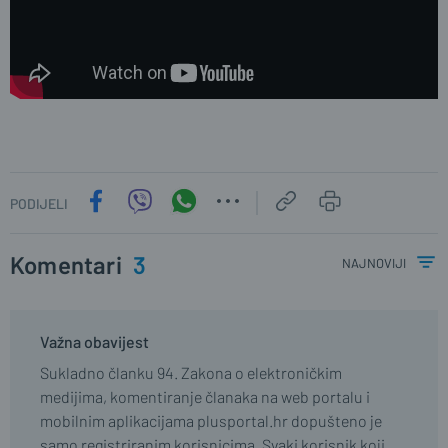
PODIJELI
Komentari
3
najnoviji
Važna obavijest
Sukladno članku 94. Zakona o elektroničkim
medijima, komentiranje članaka na web portalu i
mobilnim aplikacijama plusportal.hr dopušteno je
samo registriranim korisnicima. Svaki korisnik koji