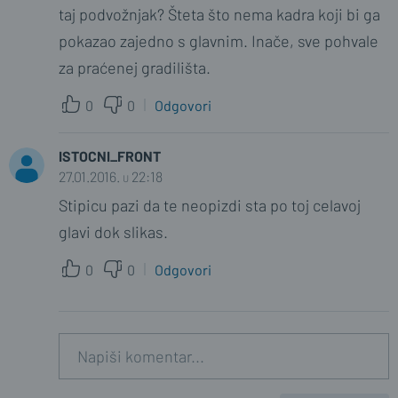
taj podvožnjak? Šteta što nema kadra koji bi ga
pokazao zajedno s glavnim. Inače, sve pohvale
za praćenej gradilišta.
0
0
Odgovori
ISTOCNI_FRONT
27.01.2016. u 22:18
Stipicu pazi da te neopizdi sta po toj celavoj
glavi dok slikas.
0
0
Odgovori