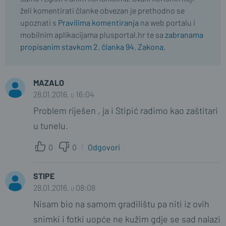
želi komentirati članke obvezan je prethodno se
upoznati s
Pravilima komentiranja
na web portalu i
mobilnim aplikacijama plusportal.hr te sa
zabranama
propisanim stavkom 2. članka 94. Zakona.
MAZALO
28.01.2016. u 16:04
Problem riješen , ja i Stipić radimo kao zaštitari
u tunelu.
0
0
Odgovori
STIPE
28.01.2016. u 08:08
Nisam bio na samom gradilištu pa niti iz ovih
snimki i fotki uopće ne kužim gdje se sad nalazi