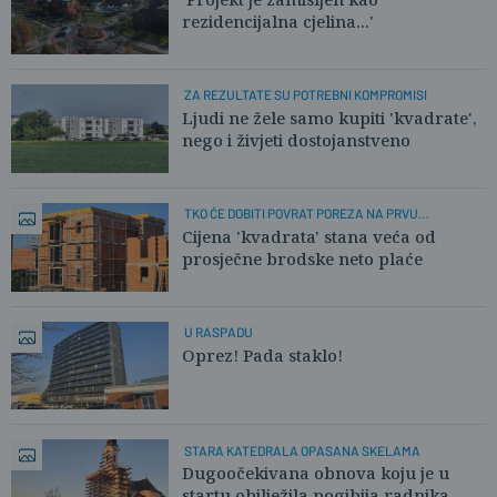
rezidencijalna cjelina...'
ZA REZULTATE SU POTREBNI KOMPROMISI
Ljudi ne žele samo kupiti 'kvadrate',
nego i živjeti dostojanstveno
TKO ĆE DOBITI POVRAT POREZA NA PRVU
NEKRETNINU?
Cijena 'kvadrata' stana veća od
prosječne brodske neto plaće
U RASPADU
Oprez! Pada staklo!
STARA KATEDRALA OPASANA SKELAMA
Dugoočekivana obnova koju je u
startu obilježila pogibija radnika