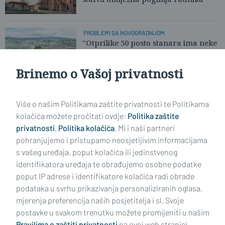
PROBLEMI SA NOVOGRADNJOM
"Otprilike 50 posto stanara ima neke
probleme u stanovima"
Brinemo o Vašoj privatnosti
Učitaj još članaka
Više o našim Politikama zaštite privatnosti te Politikama
kolačića možete pročitati ovdje:
Politika zaštite
privatnosti
,
Politika kolačića
. Mi i naši partneri
pohranjujemo i pristupamo neosjetljivim informacijama
s vašeg uređaja, poput kolačića ili jedinstvenog
identifikatora uređaja te obrađujemo osobne podatke
poput IP adrese i identifikatore kolačića radi obrade
podataka u svrhu prikazivanja personaliziranih oglasa,
mjerenja preferencija naših posjetitelja i sl. Svoje
Impressum
Uvjeti korištenja
Politika privatnosti
postavke u svakom trenutku možete promijeniti u našim
Pravilima o zaštiti privatnosti
na ovoj web stranici.