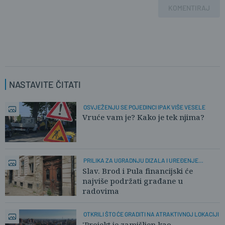
KOMENTIRAJ
NASTAVITE ČITATI
OSVJEŽENJU SE POJEDINCI IPAK VIŠE VESELE
Vruće vam je? Kako je tek njima?
PRILIKA ZA UGRADNJU DIZALA I UREĐENJE
PROČELJA
Slav. Brod i Pula financijski će
najviše podržati građane u
radovima
OTKRILI ŠTO ĆE GRADITI NA ATRAKTIVNOJ LOKACIJI
'Projekt je zamišljen kao