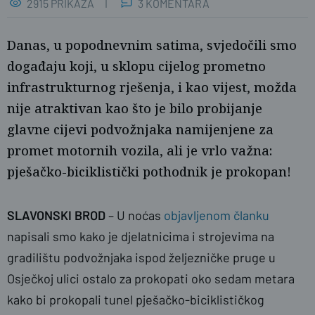
2915 PRIKAZA
3 KOMENTARA
Danas, u popodnevnim satima, svjedočili smo
događaju koji, u sklopu cijelog prometno
infrastrukturnog rješenja, i kao vijest, možda
nije atraktivan kao što je bilo probijanje
glavne cijevi podvožnjaka namijenjene za
promet motornih vozila, ali je vrlo važna:
pješačko-biciklistički pothodnik je prokopan!
SLAVONSKI BROD
– U noćas
objavljenom članku
naslovnica
napisali smo kako je djelatnicima i strojevima na
gradilištu podvožnjaka ispod željezničke pruge u
Osječkoj ulici ostalo za prokopati oko sedam metara
kako bi prokopali tunel pješačko-biciklističkog