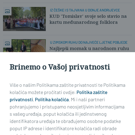
IZ ČEŠKE I S TAJVANA U DONJE ANDRIJEVCE
KUD 'Tomislav' svoje selo stavio na
kartu međunarodnog folklora
U ZIMSKOM RUHU DO NAJVEĆE LJETNE POBJEDE
Najljepši momak u narodnom ruhu
otkrio nam svoju pobjedničku priču
Brinemo o Vašoj privatnosti
Učitaj još članaka
Više o našim Politikama zaštite privatnosti te Politikama
kolačića možete pročitati ovdje:
Politika zaštite
privatnosti
,
Politika kolačića
. Mi i naši partneri
pohranjujemo i pristupamo neosjetljivim informacijama
s vašeg uređaja, poput kolačića ili jedinstvenog
identifikatora uređaja te obrađujemo osobne podatke
poput IP adrese i identifikatore kolačića radi obrade