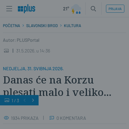
21°
PRIJAVA
POČETNA
SLAVONSKI BROD
KULTURA
Autor: PLUSPortal
31.5.2026. u 14:36
NEDJELJA, 31. SVIBNJA 2026.
Danas će na Korzu
plesati malo i veliko...
1
/
3
1934 PRIKAZA
0 KOMENTARA