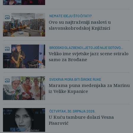
NEMATE IDEJU ŠTO ČITATI?
Ovo su najtraženiji naslovi u
slavonskobrodskoj Knjižnici
BRODSKO GLAZBENO LJETO JOŠ NIJE GOTOVO...
Veliko ime svjetske jazz scene sviralo
samo za Brođane
SVEKRVA MORA BITI ŠIROKE RUKE
Marama puna medenjaka za Marinu
iz Velike Kopanice
ČETVRTAK, 30. SRPNJA 2026.
U Kuću tambure dolazi Vesna
Pisarović