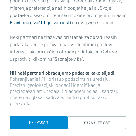
podataka u svrhu prikazivanja personaliziranih oglasa,
mjerenja preferencija naših posjetitelja i sl. Svoje
Impressum
Uvjeti korištenja
Politika privatnosti
postavke u svakom trenutku možete promijeniti u našim
Pravilima o zaštiti privatnosti
na ovoj web stranici.
Politika kolačića
Kontakt
Pritužbe
Suradnici
Neki partneri ne traže vaš pristanak za obradu vaših
Oglašavanje
podataka već se pozivaju na svoj legitimni poslovni
interes. Takvom načinu obrade podataka možete se
RUBRIKE
usprotiviti klikom na "Saznajte više".
Mi i naši partneri obrađujemo podatke kako slijedi:
BRODSKO-POSAVSKA ŽUPANIJA
Pohranjivanje i / ili pristup podacima na uređaju,
Precizni geolokacijski podaci i identifikacija
pregledavanjem uređaja, Prilagođeni oglasi i sadržaj,
POŽEŠKO-SLAVONSKA ŽUPANIJA
mjerenje oglasa i sadržaja, uvidi o publici, razvoj
proizvoda
Copyright © 2026 plusportal.hr, sva prava pridržana
PRIHVAĆAM
SAZNAJTE VIŠE
Designed & developed by Smart Code