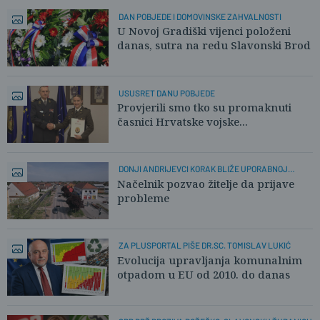
DAN POBJEDE I DOMOVINSKE ZAHVALNOSTI
U Novoj Gradiški vijenci položeni
danas, sutra na redu Slavonski Brod
USUSRET DANU POBJEDE
Provjerili smo tko su promaknuti
časnici Hrvatske vojske...
DONJI ANDRIJEVCI KORAK BLIŽE UPORABNOJ
DOZVOLI
Načelnik pozvao žitelje da prijave
probleme
ZA PLUSPORTAL PIŠE DR.SC. TOMISLAV LUKIĆ
Evolucija upravljanja komunalnim
otpadom u EU od 2010. do danas