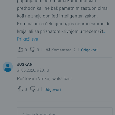
popunjenom potomcima komunističkih
prethodnika i ne baš pametnim zastupnicima
koji ne znaju donijeti inteligentan zakon.
Kriminalac na čelu grada, još neprocesuiran do
kraja, ali sa priznatom krivnjom u trećem (?)
...
Prikaži sve
0
0
Komentara: 2
Odgovori
JOSKAN
KRESIMIRF
31.05.2026. u 20:10
31.05.2026. u 21:36
Poštovani Vinko, svaka čast.
Na koje si crvene mislio? HDZ?
1
0
0
3
Odgovori
SAMO_ISTINA
01.06.2026. u 10:14