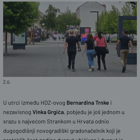
Ž.G.
U utrci između HDZ-ovog
Bernardina Trnke
i
nezavisnog
Vinka Grgića
, pobjedu je još jednom u
srazu s najvećom Strankom u Hrvata odnio
dugogodišnji novogradiški gradonačelnik koji je
proteklih šest godina dvaput uhićivan i dvaput je