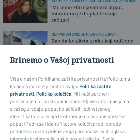
SDP BPŽ PROZIVA POŽEŠKO-SLAVONSKU ŽUPANICU
'Mi ćemo zbrinjavati vaš otpad,
minumum je da platite svoje
račune!'
SLAVONSKI BROD JE NAJGORI U EUROPI
Kao da kvaliteta zraka koji udišemo
više nikoga ne zanima
Brinemo o Vašoj privatnosti
Učitaj još članaka
Više o našim Politikama zaštite privatnosti te Politikama
kolačića možete pročitati ovdje:
Politika zaštite
privatnosti
,
Politika kolačića
. Mi i naši partneri
pohranjujemo i pristupamo neosjetljivim informacijama
s vašeg uređaja, poput kolačića ili jedinstvenog
identifikatora uređaja te obrađujemo osobne podatke
poput IP adrese i identifikatore kolačića radi obrade
podataka u svrhu prikazivanja personaliziranih oglasa,
mjerenja preferencija naših posjetitelja i sl. Svoje