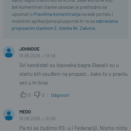
želi komentirati članke obvezan je prethodno se
upoznati s
Pravilima komentiranja
na web portalu i
mobilnim aplikacijama plusportal.hr te sa
zabranama
propisanim stavkom 2. članka 94. Zakona.
JOHNDOE
01.06.2026. u 13:46
Svi kandidati su lopovska bagra.Glasači su u
startu bili osuđeni na propast...kako to u pravilu
već u hr biva
0
0
Odgovori
MEDO
01.06.2026. u 10:56
Pa mi se čudimo RS -u i Federaciji. Nismo ništa