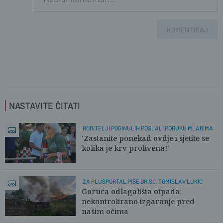
Gradiski, a ne Gradišci
1
0
KOMENTIRAJ
NASTAVITE ČITATI
RODITELJI POGINULIH POSLALI PORUKU MLADIMA
'Zastanite ponekad ovdje i sjetite se
kolika je krv prolivena!'
ZA PLUSPORTAL PIŠE DR.SC. TOMISLAV LUKIĆ
Goruća odlagališta otpada:
nekontrolirano izgaranje pred
našim očima