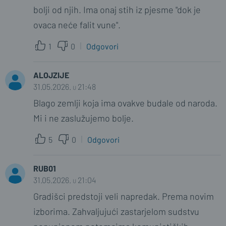
bolji od njih. Ima onaj stih iz pjesme "dok je
ovaca neće falit vune".
1
0
Odgovori
ALOJZIJE
31.05.2026. u 21:48
Blago zemlji koja ima ovakve budale od naroda.
Mi i ne zaslužujemo bolje.
5
0
Odgovori
RUB01
31.05.2026. u 21:04
Gradišci predstoji veli napredak. Prema novim
izborima. Zahvaljujući zastarjelom sudstvu