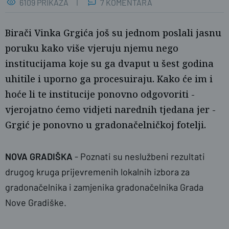
6109 PRIKAZA
7 KOMENTARA
Birači Vinka Grgića još su jednom poslali jasnu
poruku kako više vjeruju njemu nego
institucijama koje su ga dvaput u šest godina
uhitile i uporno ga procesuiraju. Kako će im i
hoće li te institucije ponovno odgovoriti -
vjerojatno ćemo vidjeti narednih tjedana jer -
Ž.G.
Grgić je ponovno u gradonačelničkoj fotelji.
NOVA GRADIŠKA
- Poznati su neslužbeni rezultati
drugog kruga prijevremenih lokalnih izbora za
gradonačelnika i zamjenika gradonačelnika Grada
Nove Gradiške.