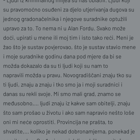
- Ljudi iz kriminalnog miljea su nas oblatili. Ljudi koji
su pravomoćno osuđeni za djelo utjerivanja dugova su
jednog gradonačelnika i njegove suradnike optužili
upravo za to. To nema ni u Alan Fordu. Svako može
doći, upirati u mene ili moj tim i isto tako reći. Meni je
žao što je sustav povjerovao, što je sustav stavio mene
i moje suradnike godinu dana pod mjere da bi se
možda dokazalo da su ti ljudi koji su nam to
napravili možda u pravu. Novogradiščani znaju tko su
ti ljudi, znaju a znaju i tko smo ja i moji suradnici i
danas su rekli svoje. Mi smo mali grad, znamo se
međusobno,... ljudi znaju iz kakve sam obitelji, znaju
što sam prošao u životu i ako sam napravio nešto loše
oni mi neće oprostiti. Provincija ne prašta, to
shvatite,... koliko je nekad dobronamjerna, ponekad je