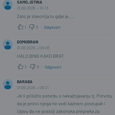
SAMO_ISTINA
01.06.2026. u 10:13
Zato je slavonija tu gdje je....
1
0
Odgovori
DOMOBRAN
01.06.2026. u 09:06
HALO BING KAKO BRAT
2
0
Odgovori
BARABA
01.06.2026. u 08:21
Je li priložio potvrdu o nekažnjavanju tj. Potvrdu
da je protiv njega ne vodi kazneni postupak i
izjavu da ne postoji zakonska prepreka za