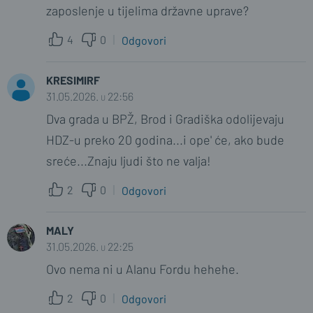
zaposlenje u tijelima državne uprave?
4
0
Odgovori
KRESIMIRF
31.05.2026. u 22:56
Dva grada u BPŽ, Brod i Gradiška odolijevaju
HDZ-u preko 20 godina...i ope' će, ako bude
sreće...Znaju ljudi što ne valja!
2
0
Odgovori
MALY
31.05.2026. u 22:25
Ovo nema ni u Alanu Fordu hehehe.
2
0
Odgovori