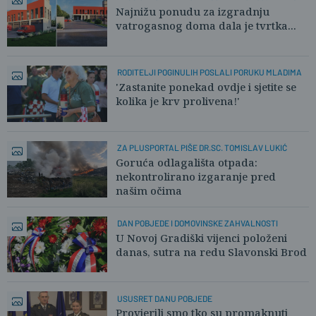
Najnižu ponudu za izgradnju
vatrogasnog doma dala je tvrtka...
RODITELJI POGINULIH POSLALI PORUKU MLADIMA
'Zastanite ponekad ovdje i sjetite se
kolika je krv prolivena!'
ZA PLUSPORTAL PIŠE DR.SC. TOMISLAV LUKIĆ
Goruća odlagališta otpada:
nekontrolirano izgaranje pred
našim očima
DAN POBJEDE I DOMOVINSKE ZAHVALNOSTI
U Novoj Gradiški vijenci položeni
danas, sutra na redu Slavonski Brod
USUSRET DANU POBJEDE
Provjerili smo tko su promaknuti