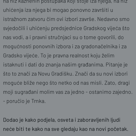
na niz kaznenih postupaka koji stoje iza njega, na niz
uhićenja iza njega bi mogao ponovno završiti u
istražnom zatvoru čim ovi izbori završe. Nedavno smo
svjedočili i uhićenju predsjednice Gradskog vijeća što
nas vodi, a i pravni stručnjaci su o tome govorili, do
mogućnosti ponovnih izbora i za gradonačelnika i za
Gradsko vijeće. To je pravna realnost koju želim
istaknuti i dati do znanja našim građanima. Pitanje je
što to znači za Novu Gradišku. Znači da su novi izbori
moguće bliže nego što netko od nas misli. Zato, dragi
moji sugrađani molim vas za jedno - ostanimo zajedno.
- poručio je Trnka.
Dodao je kako podjela, osveta i zaboravljenih ljudi
neće biti te kako na sve gledaju kao na novi početak.