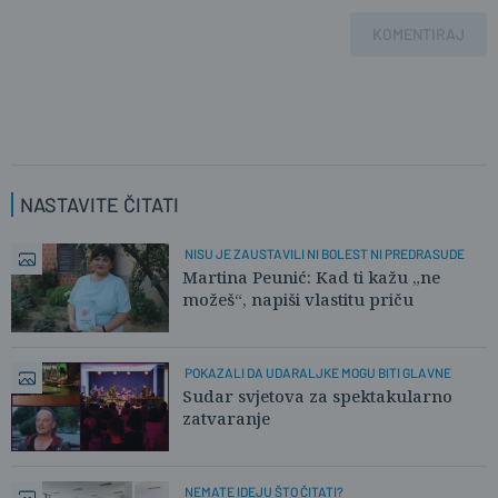
KOMENTIRAJ
NASTAVITE ČITATI
NISU JE ZAUSTAVILI NI BOLEST NI PREDRASUDE
Martina Peunić: Kad ti kažu „ne
možeš“, napiši vlastitu priču
POKAZALI DA UDARALJKE MOGU BITI GLAVNE
Sudar svjetova za spektakularno
zatvaranje
NEMATE IDEJU ŠTO ČITATI?