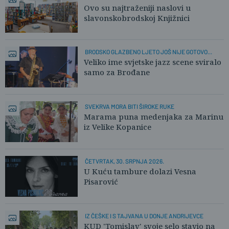
Ovo su najtraženiji naslovi u
slavonskobrodskoj Knjižnici
BRODSKO GLAZBENO LJETO JOŠ NIJE GOTOVO...
Veliko ime svjetske jazz scene sviralo
samo za Brođane
SVEKRVA MORA BITI ŠIROKE RUKE
Marama puna medenjaka za Marinu
iz Velike Kopanice
ČETVRTAK, 30. SRPNJA 2026.
U Kuću tambure dolazi Vesna
Pisarović
IZ ČEŠKE I S TAJVANA U DONJE ANDRIJEVCE
KUD 'Tomislav' svoje selo stavio na