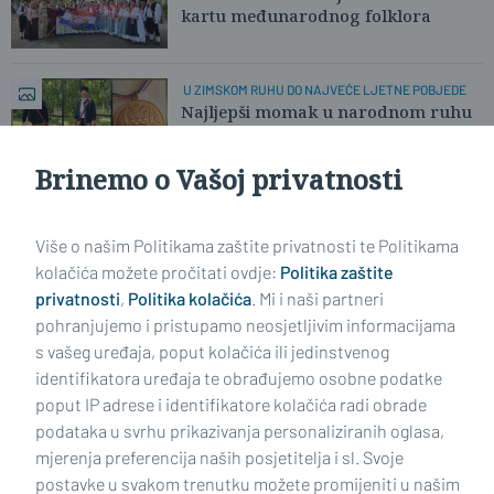
kartu međunarodnog folklora
U ZIMSKOM RUHU DO NAJVEĆE LJETNE POBJEDE
Najljepši momak u narodnom ruhu
otkrio nam svoju pobjedničku priču
Brinemo o Vašoj privatnosti
Učitaj još članaka
Više o našim Politikama zaštite privatnosti te Politikama
kolačića možete pročitati ovdje:
Politika zaštite
privatnosti
,
Politika kolačića
. Mi i naši partneri
pohranjujemo i pristupamo neosjetljivim informacijama
s vašeg uređaja, poput kolačića ili jedinstvenog
identifikatora uređaja te obrađujemo osobne podatke
poput IP adrese i identifikatore kolačića radi obrade
podataka u svrhu prikazivanja personaliziranih oglasa,
mjerenja preferencija naših posjetitelja i sl. Svoje
Impressum
Uvjeti korištenja
Politika privatnosti
postavke u svakom trenutku možete promijeniti u našim