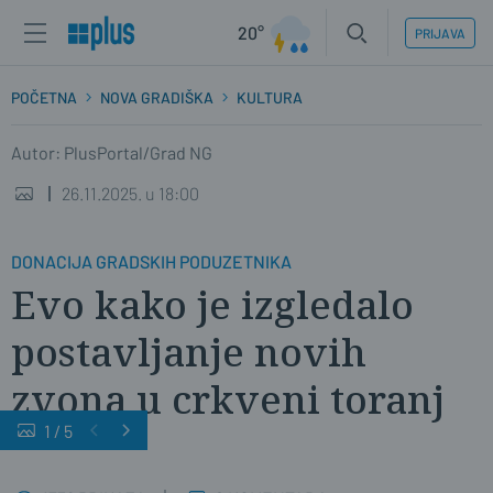
20°
PRIJAVA
POČETNA
NOVA GRADIŠKA
KULTURA
Autor: PlusPortal/Grad NG
26.11.2025. u 18:00
DONACIJA GRADSKIH PODUZETNIKA
Evo kako je izgledalo
postavljanje novih
zvona u crkveni toranj
1
/
5