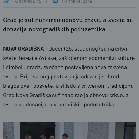
1736 PRIKAZA
0 KOMENTARA
Grad je sufinancirao obnovu crkve, a zvona su
donacija novogradiških poduzetnika.
NOVA GRADIŠKA
-
Jučer (25. studenog) su na crkvi
svete Terezije Avilske, zaštićenom spomeniku kulture
i simbolu grada, svečano postavljena nova crkvena
Grad Nova Gradiška
zvona. Prije samog postavljanja održan je obred
blagoslova i posvete, u skladu s crkvenom tradicijom.
Grad Nova Gradiška sufinancirao je obnovu crkve, a
zvona su donacija novogradiških poduzetnika.