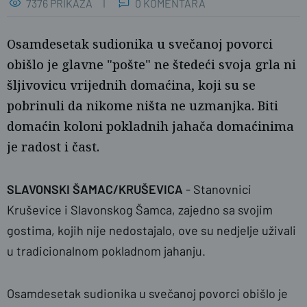
7376 PRIKAZA
0 KOMENTARA
Osamdesetak sudionika u svečanoj povorci
obišlo je glavne "pošte" ne štedeći svoja grla ni
šljivovicu vrijednih domaćina, koji su se
pobrinuli da nikome ništa ne uzmanjka. Biti
domaćin koloni pokladnih jahača domaćinima
je radost i čast.
SLAVONSKI ŠAMAC/KRUŠEVICA
- Stanovnici
Kruševice i Slavonskog Šamca, zajedno sa svojim
naslovnica
gostima, kojih nije nedostajalo, ove su nedjelje uživali
u tradicionalnom pokladnom jahanju.
Osamdesetak sudionika u svečanoj povorci obišlo je