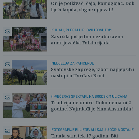
On je potkivač, čajo, konjogojac. Dok
liječi kopita, stigne i pjevati!
KUHALI, PLESALI I PLOVILI BOSUTOM
Završila još jedna nezaboravna
andrijevačka Folklorijada
NEDJELJA ZA PAMĆENJE
Svatovske zaprege, izbor najljepših i
nastupi u Tvrđavi Brod
(I) VEČERAS SPEKTAKL NA BRODSKIM ULICAMA
Tradicija ne umire: Roko nema ni 2
godine. Najmlađi je član Ansambla!
FOTOGRAFIJE BLIJEDE, ALI SJAJ U OČIMA OSTAJE
'Imala sam tek 17 godina. Biti