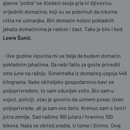
glavne "pošte" ne štedeći svoja grla ni šljivovicu
vrijednih domaćina, koji su se pobrinuli da nikome
ništa ne uzmanjka. Biti domaćin koloni pokladnih
jahača domaćinima je radost i čast. Tako je bilo i kod
Lovre
Šunić
.
- Ove godine ispunila mi se želja da budem domaćin
pokladnim jahačim
a. Da nebi falilo za goste priredili
smo june na ražnju. Simentalka iz domaćeg uzgoja 448
kilograma. Naše obiteljsko gospodarstvo bavi se
poljoprivredom, to sam oduvijek volio. Bio sam u
vojsci, policiji, otac je govorio da uzmem posao izvan
poljoprivrede, ali ja sam ovo želio. Krenuo sam s četiri
jutra zemlje. Sad radimo 160 jutara i hranimo 100
bikova. Naša se obitelj snašla. U tome i živimo. Ovaj