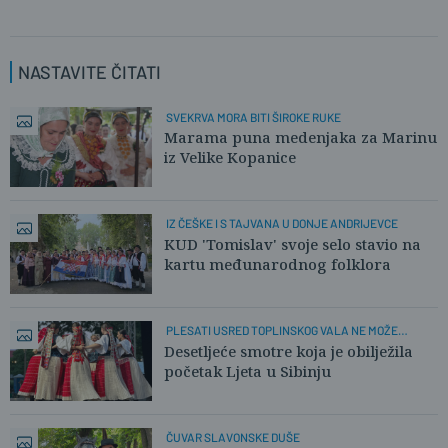
NASTAVITE ČITATI
SVEKRVA MORA BITI ŠIROKE RUKE
Marama puna medenjaka za Marinu
iz Velike Kopanice
IZ ČEŠKE I S TAJVANA U DONJE ANDRIJEVCE
KUD 'Tomislav' svoje selo stavio na
kartu međunarodnog folklora
PLESATI USRED TOPLINSKOG VALA NE MOŽE
SVATKO
Desetljeće smotre koja je obilježila
početak Ljeta u Sibinju
ČUVAR SLAVONSKE DUŠE