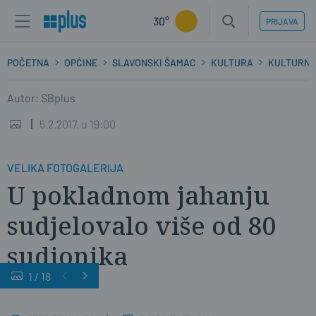
30°
PRIJAVA
POČETNA
OPĆINE
SLAVONSKI ŠAMAC
KULTURA
KULTURNO
Autor: SBplus
5.2.2017. u 19:00
VELIKA FOTOGALERIJA
U pokladnom jahanju
sudjelovalo više od 80
sudionika
1
/
18