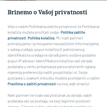
najljepša djevojka bila je velika čast'
Brinemo o Vašoj privatnosti
Učitaj još članaka
Više o našim Politikama zaštite privatnosti te Politikama
kolačića možete pročitati ovdje:
Politika zaštite
privatnosti
,
Politika kolačića
. Mi i naši partneri
pohranjujemo i pristupamo neosjetljivim informacijama
s vašeg uređaja, poput kolačića ili jedinstvenog
identifikatora uređaja te obrađujemo osobne podatke
poput IP adrese i identifikatore kolačića radi obrade
podataka u svrhu prikazivanja personaliziranih oglasa,
mjerenja preferencija naših posjetitelja i sl. Svoje
Impressum
Uvjeti korištenja
Politika privatnosti
postavke u svakom trenutku možete promijeniti u našim
Pravilima o zaštiti privatnosti
na ovoj web stranici.
Politika kolačića
Kontakt
Pritužbe
Suradnici
Neki partneri ne traže vaš pristanak za obradu vaših
Oglašavanje
podataka već se pozivaju na svoj legitimni poslovni
interes. Takvom načinu obrade podataka možete se