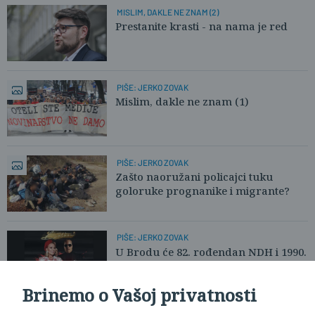
MISLIM, DAKLE NE ZNAM (2)
Prestanite krasti - na nama je red
PIŠE: JERKO ZOVAK
Mislim, dakle ne znam (1)
PIŠE: JERKO ZOVAK
Zašto naoružani policajci tuku
goloruke prognanike i migrante?
PIŠE: JERKO ZOVAK
U Brodu će 82. rođendan NDH i 1990.
Uskrs uveličati Brena i Saša
Brinemo o Vašoj privatnosti