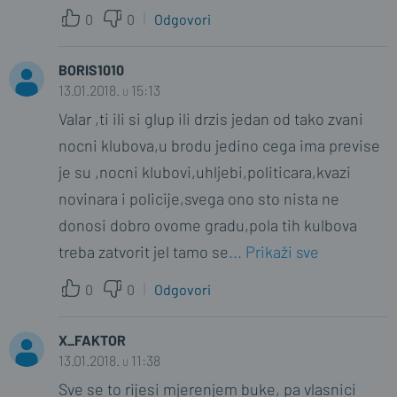
0
0
Odgovori
BORIS1010
13.01.2018. u 15:13
Valar ,ti ili si glup ili drzis jedan od tako zvani
nocni klubova,u brodu jedino cega ima previse
je su ,nocni klubovi,uhljebi,politicara,kvazi
novinara i policije,svega ono sto nista ne
donosi dobro ovome gradu,pola tih kulbova
treba zatvorit jel tamo se
... Prikaži sve
0
0
Odgovori
X_FAKTOR
13.01.2018. u 11:38
Sve se to rijesi mjerenjem buke, pa vlasnici