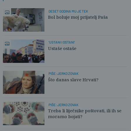
DESET GODINA MU JE TEK
Bol boluje moj prijatelj Paša
'USTANI I OSTANI'
Ustaše ostaše
PIŠE: JERKO ZOVAK
Što danas slave Hrvati?
PIŠE: JERKO ZOVAK
Treba li liječnike poštovati, ili ih se
moramo bojati?