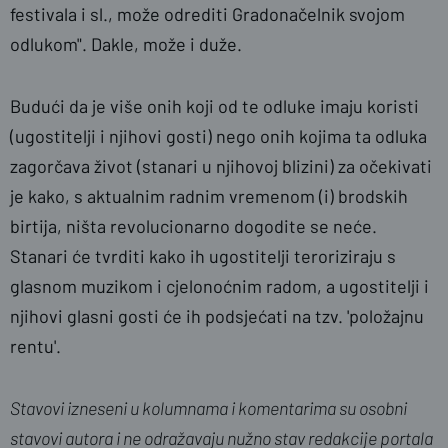
festivala i sl., može odrediti Gradonačelnik svojom
odlukom". Dakle, može i duže.
Budući da je više onih koji od te odluke imaju koristi
(ugostitelji i njihovi gosti) nego onih kojima ta odluka
zagorčava život (stanari u njihovoj blizini) za očekivati
je kako, s aktualnim radnim vremenom (i) brodskih
birtija, ništa revolucionarno dogodite se neće.
Stanari će tvrditi kako ih ugostitelji teroriziraju s
glasnom muzikom i cjelonoćnim radom, a ugostitelji i
njihovi glasni gosti će ih podsjećati na tzv. 'položajnu
rentu'.
Stavovi izneseni u kolumnama i komentarima su osobni
stavovi autora i ne odražavaju nužno stav redakcije portala