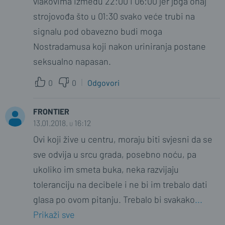
vlakovima između 22:00 i 06:00 jer jbga onaj
strojovođa što u 01:30 svako veće trubi na
signalu pod obavezno budi moga
Nostradamusa koji nakon uriniranja postane
seksualno napasan.
0
0
Odgovori
FRONTIER
13.01.2018. u 16:12
Ovi koji žive u centru, moraju biti svjesni da se
sve odvija u srcu grada, posebno noću, pa
ukoliko im smeta buka, neka razvijaju
toleranciju na decibele i ne bi im trebalo dati
glasa po ovom pitanju. Trebalo bi svakako
...
Prikaži sve