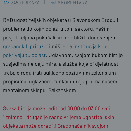
3459 PRIKAZA
6 KOMENTARA
RAD ugostiteljskih objekata u Slavonskom Brodu i
probleme do kojih dolazi u tom sektoru, našim
posjetiteljima pokušali smo približiti donošenjem
građanskih pritužbi
i mišljenja
institucija koje
pokrivaju tu oblast
. Uglavnom, svojom bukom birtije
susjedima ne daju mira, a službe koje bi djelatnost
naslovnica
Jerko Zovak
trebale regulirati sukladno pozitivnim zakonskim
propisima, uglavnom, funkcioniraju prema našem
mentalnom sklopu. Balkanskom.
Svaka birtija može raditi od 06.00 do 03.00 sati.
"lznimno, drugačije radno vrijeme ugostiteljskih
objekata može odrediti Gradonačelnik svojom