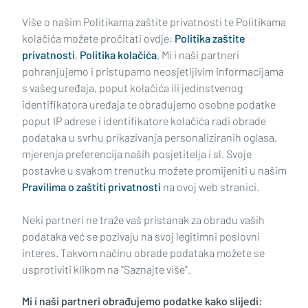
Učitaj još članaka
Više o našim Politikama zaštite privatnosti te Politikama
kolačića možete pročitati ovdje:
Politika zaštite
privatnosti
,
Politika kolačića
. Mi i naši partneri
pohranjujemo i pristupamo neosjetljivim informacijama
s vašeg uređaja, poput kolačića ili jedinstvenog
identifikatora uređaja te obrađujemo osobne podatke
poput IP adrese i identifikatore kolačića radi obrade
podataka u svrhu prikazivanja personaliziranih oglasa,
mjerenja preferencija naših posjetitelja i sl. Svoje
Impressum
Uvjeti korištenja
Politika privatnosti
postavke u svakom trenutku možete promijeniti u našim
Pravilima o zaštiti privatnosti
na ovoj web stranici.
Politika kolačića
Kontakt
Pritužbe
Suradnici
Neki partneri ne traže vaš pristanak za obradu vaših
Oglašavanje
podataka već se pozivaju na svoj legitimni poslovni
interes. Takvom načinu obrade podataka možete se
RUBRIKE
usprotiviti klikom na "Saznajte više".
Mi i naši partneri obrađujemo podatke kako slijedi:
BRODSKO-POSAVSKA ŽUPANIJA