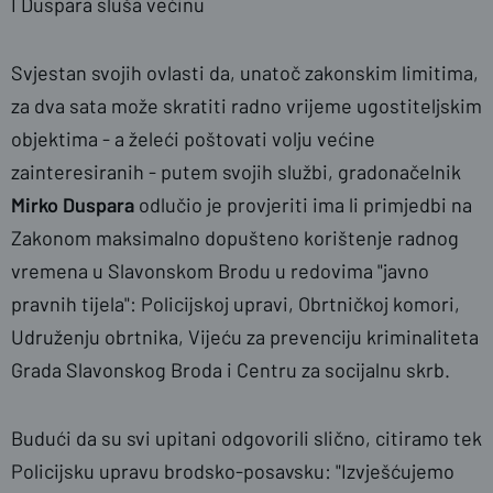
I Duspara sluša većinu
Svjestan svojih ovlasti da, unatoč zakonskim limitima,
za dva sata može skratiti radno vrijeme ugostiteljskim
objektima - a želeći poštovati volju većine
zainteresiranih - putem svojih službi, gradonačelnik
Mirko Duspara
odlučio je provjeriti ima li primjedbi na
Zakonom maksimalno dopušteno korištenje radnog
vremena u Slavonskom Brodu u redovima "javno
pravnih tijela": Policijskoj upravi, Obrtničkoj komori,
Udruženju obrtnika, Vijeću za prevenciju kriminaliteta
Grada Slavonskog Broda i Centru za socijalnu skrb.
Budući da su svi upitani odgovorili slično, citiramo tek
Policijsku upravu brodsko-posavsku: "Izvješćujemo