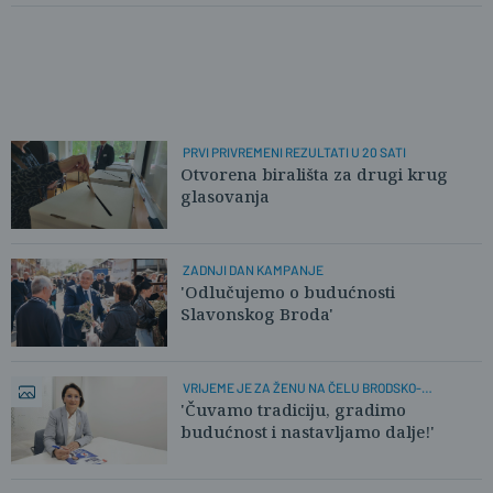
PRVI PRIVREMENI REZULTATI U 20 SATI
Otvorena birališta za drugi krug
glasovanja
ZADNJI DAN KAMPANJE
'Odlučujemo o budućnosti
Slavonskog Broda'
VRIJEME JE ZA ŽENU NA ČELU BRODSKO-
POSAVSKE OPĆINE
'Čuvamo tradiciju, gradimo
budućnost i nastavljamo dalje!'