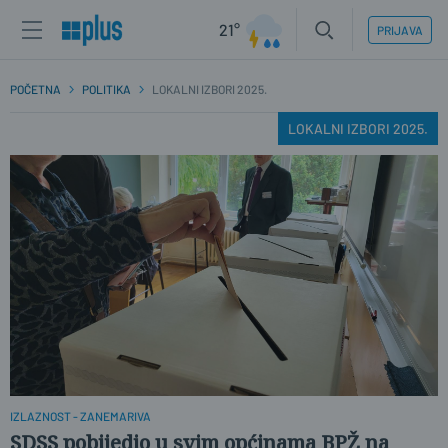
21°
PRIJAVA
POČETNA
POLITIKA
LOKALNI IZBORI 2025.
LOKALNI IZBORI 2025.
IZLAZNOST - ZANEMARIVA
SDSS pobijedio u svim općinama BPŽ na