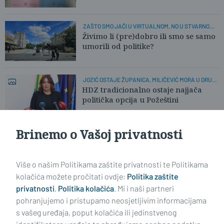
ZAŠTO SMO JAČI U VIRTUALNOM, NO U STVARNOM
ŽIVOTU:
Živimo li (pre)dobro ili smo se samo
umorili od politike?
JOZIĆ OSTAJE ŽUPANICA, MILIČEVIĆ MORA U DRUGI
KRUG
HDZ tradicionalno ostaje najjača
politička opcija u Požeštini
Brinemo o Vašoj privatnosti
DRAMA U IZBORNOJ NOĆI
Dio Vrpolja i Bukovlja u nedjelju, 25.
svibnja, ponavlja izbore
Više o našim Politikama zaštite privatnosti te Politikama
kolačića možete pročitati ovdje:
Politika zaštite
privatnosti
,
Politika kolačića
. Mi i naši partneri
VIDI STARIJE ČLANKE
pohranjujemo i pristupamo neosjetljivim informacijama
s vašeg uređaja, poput kolačića ili jedinstvenog