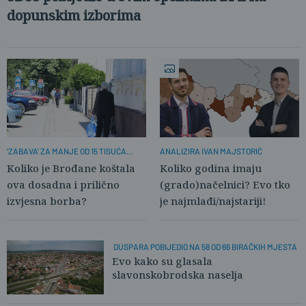
dopunskim izborima
'ZABAVA' ZA MANJE OD 15 TISUĆA
ANALIZIRA IVAN MAJSTORIĆ
GRAĐANA
Koliko je Brođane koštala
Koliko godina imaju
ova dosadna i prilično
(grado)načelnici? Evo tko
izvjesna borba?
je najmlađi/najstariji!
DUSPARA POBIJEDIO NA 58 OD 66 BIRAČKIH MJESTA
Evo kako su glasala
slavonskobrodska naselja