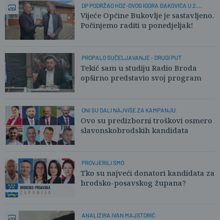
DP PODRŽAO HDZ-OVOG IGORA ĐAKOVIĆA U 2.
KRUGU:
Vijeće Općine Bukovlje je sastavljeno.
Počinjemo raditi u ponedjeljak!
PROPALO SUČELJAVANJE - DRUGI PUT
Tekić sam u studiju Radio Broda
opširno predstavio svoj program
ONI SU DALI NAJVIŠE ZA KAMPANJU
Ovo su predizborni troškovi osmero
slavonskobrodskih kandidata
PROVJERILI SMO
Tko su najveći donatori kandidata za
brodsko-posavskog župana?
ANALIZIRA IVAN MAJSTORIĆ