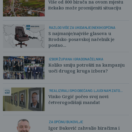
Više od 800 birača na ovom mjestu
itekako može promijeniti situaciju
RAZLOG VIŠE ZA UKIDANJE (NEKIH) OPĆINA
S najmanje/najviše glasova u
Brodsko-posavskoj načelnik je
postao...
IZBOR ŽUPANA I GRADONAČELNIKA
Koliko smiju potrošiti na kampanju
uoči drugog kruga izbora?
'REALIZIRALI SMO OBEĆANO. LJUDI NAM ZATO
VJERUJU!'
Vinko Grgić počeo svoj novi
četverogodišnji mandat
ZA OPĆINU BUKOVLJE
Igor Đaković zahvalio biračima i