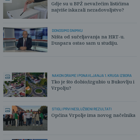
Gdje su u BPŽ nevažećim listićima
najviše iskazali nezadovoljstvo?
DONOSIMO SNIMKU
Ništa od sučeljavanja na HRT-u.
Duspara ostao sam u studiju.
NAKON DRAME I PONAVLJANJA 1. KRUGA IZBORA
Tko je što dobio/izgubio u Bukovlju i
Vrpolju?
STIGLI PRVI NESLUŽBENI REZULTATI
Općina Vrpolje ima novog načelnika