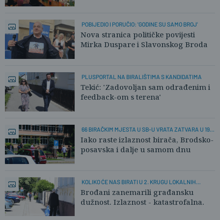
POBIJEDIO I PORUČIO: 'GODINE SU SAMO BROJ'
Nova stranica političke povijesti
Mirka Duspare i Slavonskog Broda
PLUSPORTAL NA BIRALIŠTIMA S KANDIDATIMA
Tekić: 'Zadovoljan sam odrađenim i
feedback-om s terena'
66 BIRAČKIM MJESTA U SB-U VRATA ZATVARA U 19
SATI
Iako raste izlaznost birača, Brodsko-
posavska i dalje u samom dnu
KOLIKO ĆE NAS BIRATI U 2. KRUGU LOKALNIH
IZBORA?
Brođani zanemarili građansku
dužnost. Izlaznost - katastrofalna.