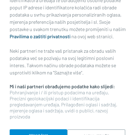
identifikatora uređaja te obrađujemo osobne podatke
poput IP adrese i identifikatore kolačića radi obrade
podataka u svrhu prikazivanja personaliziranih oglasa,
mjerenja preferencija naših posjetitelja i sl. Svoje
Impressum
Uvjeti korištenja
Politika privatnosti
postavke u svakom trenutku možete promijeniti u našim
Pravilima o zaštiti privatnosti
na ovoj web stranici.
Politika kolačića
Kontakt
Pritužbe
Suradnici
Neki partneri ne traže vaš pristanak za obradu vaših
Oglašavanje
podataka već se pozivaju na svoj legitimni poslovni
interes. Takvom načinu obrade podataka možete se
RUBRIKE
usprotiviti klikom na "Saznajte više".
Mi i naši partneri obrađujemo podatke kako slijedi:
BRODSKO-POSAVSKA ŽUPANIJA
Pohranjivanje i / ili pristup podacima na uređaju,
Precizni geolokacijski podaci i identifikacija
pregledavanjem uređaja, Prilagođeni oglasi i sadržaj,
POŽEŠKO-SLAVONSKA ŽUPANIJA
mjerenje oglasa i sadržaja, uvidi o publici, razvoj
proizvoda
Copyright © 2026 plusportal.hr, sva prava pridržana