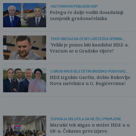
HDZ PONOVNO POBIJEDIO SDP
Požegu će dalje voditi dosadašnji
zamjenik gradonačelnika
TEKIĆ OBEĆAO DA ĆE BITI JOŠ ŽEŠĆA OPORBA
DUSPARI
'Veliki je ponos biti kandidat HDZ-a.
Vraćam se u Gradsko vijeće!'
U DRUGI KRUG IŠLE ČETIRI BRODSKO-POSAVSKE
OPĆINE
HDZ izgubio Garčin, dobio Bukovlje.
Nova načelnica u G. Bogićevcima!
ŽUPANIJA ODLUČILA DA NE ŽELI PROMJENE
Marušić tek stigao u stožer HDZ-a u
SB-u. Čekamo prve izjave.