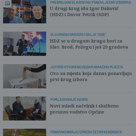
PREBROJANI GLASOVI NA PONOVLJENIM IZBORIMA
U drugi krug idu Igor Đaković
(HDZ) i Davor Petrik (SDP)
SLAVONSKI GRADOVI I DALJE 'VISE'
HDZ se u drugom krugu bori za
Slav. Brod, Požegu i još 29 gradova
JUTROS OTVORENO SEDAM BIRAČKIH MJESTA
Ovo su mjesta koja danas ponavljaju
prvi krug izbora
POMLAĐIVANJE KADRA
Novi mladi načelnik i službeno
preuzeo vodstvo Općine
PONOVNO BIRAJU IZMEĐU ČETIRI KANDIDATA