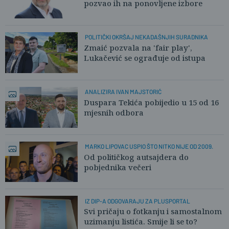
pozvao ih na ponovljene izbore
POLITIČKI OKRŠAJ NEKADAŠNJIH SURADNIKA
Zmaić pozvala na 'fair play',
Lukačević se ograđuje od istupa
ANALIZIRA IVAN MAJSTORIĆ
Duspara Tekića pobijedio u 15 od 16
mjesnih odbora
MARKO LIPOVAC USPIO ŠTO NITKO NIJE OD 2009.
Od političkog autsajdera do
pobjednika večeri
IZ DIP-A ODGOVARAJU ZA PLUSPORTAL
Svi pričaju o fotkanju i samostalnom
uzimanju listića. Smije li se to?