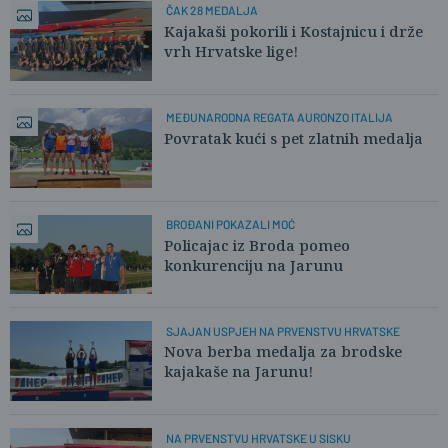
ČAK 28 MEDALJA
Kajakaši pokorili i Kostajnicu i drže
vrh Hrvatske lige!
MEĐUNARODNA REGATA AURONZO ITALIJA
Povratak kući s pet zlatnih medalja
BROĐANI POKAZALI MOĆ
Policajac iz Broda pomeo
konkurenciju na Jarunu
SJAJAN USPJEH NA PRVENSTVU HRVATSKE
Nova berba medalja za brodske
kajakaše na Jarunu!
NA PRVENSTVU HRVATSKE U SISKU