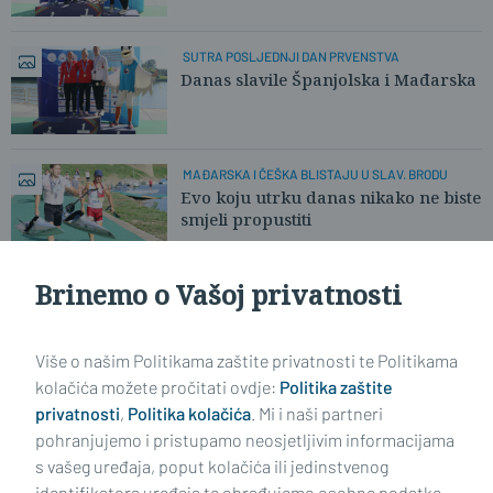
SUTRA POSLJEDNJI DAN PRVENSTVA
Danas slavile Španjolska i Mađarska
MAĐARSKA I ČEŠKA BLISTAJU U SLAV. BRODU
Evo koju utrku danas nikako ne biste
smjeli propustiti
Brinemo o Vašoj privatnosti
PRVI DAN EUROPSKOG PRVENSTVA
Sreća na njihovim licima govori sve.
Isplatilo se!
Više o našim Politikama zaštite privatnosti te Politikama
kolačića možete pročitati ovdje:
Politika zaštite
privatnosti
,
Politika kolačića
. Mi i naši partneri
VIDI STARIJE ČLANKE
pohranjujemo i pristupamo neosjetljivim informacijama
s vašeg uređaja, poput kolačića ili jedinstvenog
identifikatora uređaja te obrađujemo osobne podatke