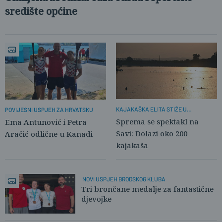
središte općine
KAJAKAŠKA ELITA STIŽE U
POVIJESNI USPJEH ZA HRVATSKU
SLAVONSKI BROD
Sprema se spektakl na
Ema Antunović i Petra
Savi: Dolazi oko 200
Aračić odlične u Kanadi
kajakaša
NOVI USPJEH BRODSKOG KLUBA
Tri brončane medalje za fantastične
djevojke