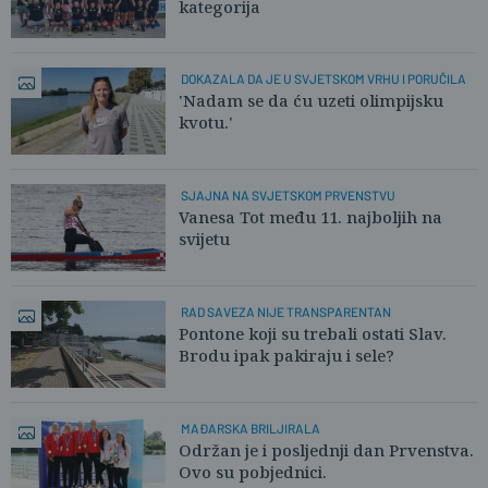
kategorija
DOKAZALA DA JE U SVJETSKOM VRHU I PORUČILA
'Nadam se da ću uzeti olimpijsku
kvotu.'
SJAJNA NA SVJETSKOM PRVENSTVU
Vanesa Tot među 11. najboljih na
svijetu
RAD SAVEZA NIJE TRANSPARENTAN
Pontone koji su trebali ostati Slav.
Brodu ipak pakiraju i sele?
MAĐARSKA BRILJIRALA
Održan je i posljednji dan Prvenstva.
Ovo su pobjednici.