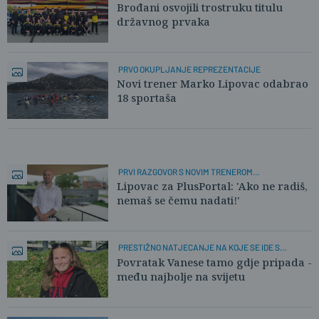
Brođani osvojili trostruku titulu
državnog prvaka
PRVO OKUPLJANJE REPREZENTACIJE
Novi trener Marko Lipovac odabrao
18 sportaša
PRVI RAZGOVOR S NOVIM TRENEROM
REPREZENTACIJE
Lipovac za PlusPortal: 'Ako ne radiš,
nemaš se čemu nadati!'
PRESTIŽNO NATJECANJE NA KOJE SE IDE S
POZIVNICOM
Povratak Vanese tamo gdje pripada -
među najbolje na svijetu