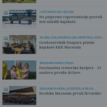
U METKOVIĆU DO 1. OŽUJKA
Na pripreme reprezentacije pozvali
šest mladih kajakaša
NAJBOLJI KAJAKAŠKI KLUB U HRVATSKOJ I 2025.
GODINE
Gradonačelnik Duspara primio
kajakaše KKK Marsonia
BROĐANIN MARKO LIPOVAC
Fascinantna trenerska karijera - 53
naslova prvaka države
OSVOJENE 34 MEDALJE OD ČEGA JE BILO 6
ZLATNIH
Brodska Marsonia prvak Hrvatske!