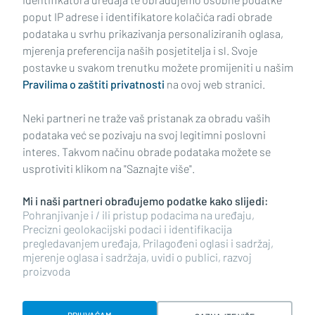
poput IP adrese i identifikatore kolačića radi obrade
podataka u svrhu prikazivanja personaliziranih oglasa,
mjerenja preferencija naših posjetitelja i sl. Svoje
Impressum
Uvjeti korištenja
Politika privatnosti
postavke u svakom trenutku možete promijeniti u našim
Pravilima o zaštiti privatnosti
na ovoj web stranici.
Politika kolačića
Kontakt
Pritužbe
Suradnici
Neki partneri ne traže vaš pristanak za obradu vaših
Oglašavanje
podataka već se pozivaju na svoj legitimni poslovni
interes. Takvom načinu obrade podataka možete se
RUBRIKE
usprotiviti klikom na "Saznajte više".
Mi i naši partneri obrađujemo podatke kako slijedi:
BRODSKO-POSAVSKA ŽUPANIJA
Pohranjivanje i / ili pristup podacima na uređaju,
Precizni geolokacijski podaci i identifikacija
pregledavanjem uređaja, Prilagođeni oglasi i sadržaj,
POŽEŠKO-SLAVONSKA ŽUPANIJA
mjerenje oglasa i sadržaja, uvidi o publici, razvoj
proizvoda
Copyright © 2026 plusportal.hr, sva prava pridržana