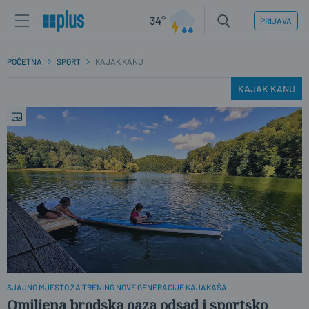
34°
PRIJAVA
POČETNA
SPORT
KAJAK KANU
KAJAK KANU
SJAJNO MJESTO ZA TRENING NOVE GENERACIJE KAJAKAŠA
Omiljena brodska oaza odsad i sportsko