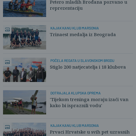
SCENI
Petero mladih Brođana pozvano u
reprezentaciju
KAJAK KANU KLUB MARSONIA
Trinaest medalja iz Beograda
POČELA REGATA U SLAVONSKOM BRODU
Stiglo 200 natjecatelja i 18 klubova
DOTRAJALA KLUPSKA OPREMA
'Tijekom treninga moraju izaći van
kako bi ispraznili vodu'
KAJAK KANU KLUB MARSONIA
Prvaci Hrvatske u svih pet uzrasnih