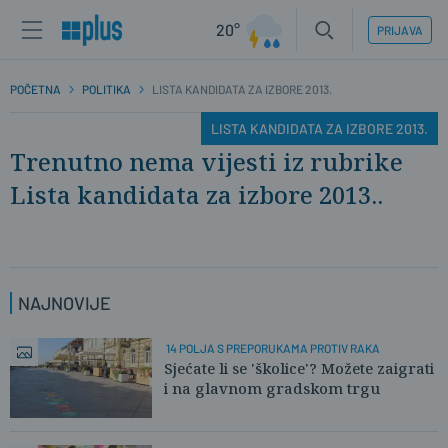
20°
PRIJAVA
POČETNA
POLITIKA
LISTA KANDIDATA ZA IZBORE 2013.
LISTA KANDIDATA ZA IZBORE 2013.
Trenutno nema vijesti iz rubrike
Lista kandidata za izbore 2013..
NAJNOVIJE
14 POLJA S PREPORUKAMA PROTIV RAKA
Sjećate li se 'školice'? Možete zaigrati
i na glavnom gradskom trgu