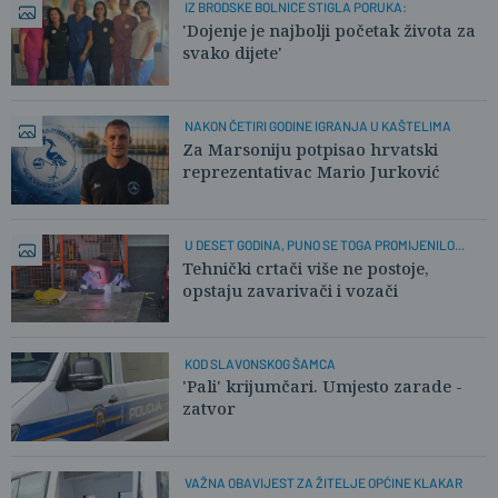
IZ BRODSKE BOLNICE STIGLA PORUKA:
'Dojenje je najbolji početak života za
svako dijete'
NAKON ČETIRI GODINE IGRANJA U KAŠTELIMA
Za Marsoniju potpisao hrvatski
reprezentativac Mario Jurković
U DESET GODINA, PUNO SE TOGA PROMIJENILO...
Tehnički crtači više ne postoje,
opstaju zavarivači i vozači
KOD SLAVONSKOG ŠAMCA
'Pali' krijumčari. Umjesto zarade -
zatvor
VAŽNA OBAVIJEST ZA ŽITELJE OPĆINE KLAKAR