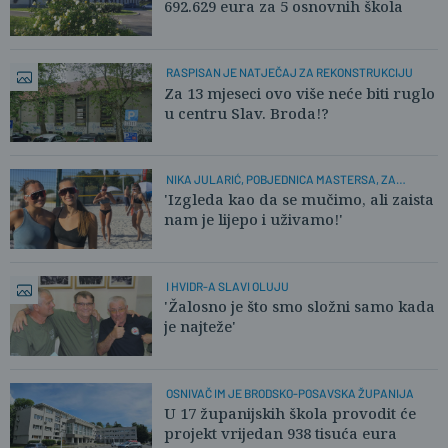
692.629 eura za 5 osnovnih škola
RASPISAN JE NATJEČAJ ZA REKONSTRUKCIJU
Za 13 mjeseci ovo više neće biti ruglo
u centru Slav. Broda!?
NIKA JULARIĆ, POBJEDNICA MASTERSA, ZA
PLUSPORTAL:
'Izgleda kao da se mučimo, ali zaista
nam je lijepo i uživamo!'
I HVIDR-A SLAVI OLUJU
'Žalosno je što smo složni samo kada
je najteže'
OSNIVAČ IM JE BRODSKO-POSAVSKA ŽUPANIJA
U 17 županijskih škola provodit će
projekt vrijedan 938 tisuća eura