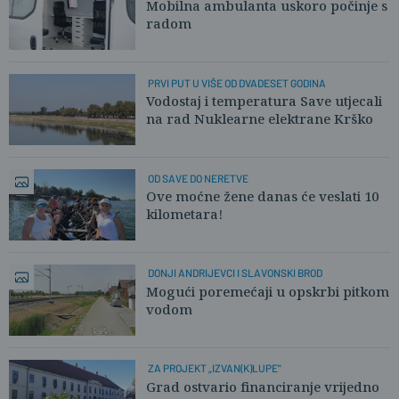
Mobilna ambulanta uskoro počinje s
radom
PRVI PUT U VIŠE OD DVADESET GODINA
Vodostaj i temperatura Save utjecali
na rad Nuklearne elektrane Krško
OD SAVE DO NERETVE
Ove moćne žene danas će veslati 10
kilometara!
DONJI ANDRIJEVCI I SLAVONSKI BROD
Mogući poremećaji u opskrbi pitkom
vodom
ZA PROJEKT „IZVAN(K)LUPE"
Grad ostvario financiranje vrijedno