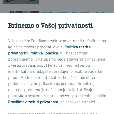
RODITELJI POGINULIH POSLALI PORUKU MLADIMA
'Zastanite ponekad ovdje i sjetite se
kolika je krv prolivena!'
Brinemo o Vašoj privatnosti
Više o našim Politikama zaštite privatnosti te Politikama
PRIJE 31 GODINU...
Što se zapravo dogodilo 5. kolovoza
kolačića možete pročitati ovdje:
Politika zaštite
1995. godine?
privatnosti
,
Politika kolačića
. Mi i naši partneri
pohranjujemo i pristupamo neosjetljivim informacijama
s vašeg uređaja, poput kolačića ili jedinstvenog
identifikatora uređaja te obrađujemo osobne podatke
poput IP adrese i identifikatore kolačića radi obrade
podataka u svrhu prikazivanja personaliziranih oglasa,
mjerenja preferencija naših posjetitelja i sl. Svoje
Impressum
Uvjeti korištenja
Politika privatnosti
postavke u svakom trenutku možete promijeniti u našim
Pravilima o zaštiti privatnosti
na ovoj web stranici.
Politika kolačića
Kontakt
Pritužbe
Suradnici
Neki partneri ne traže vaš pristanak za obradu vaših