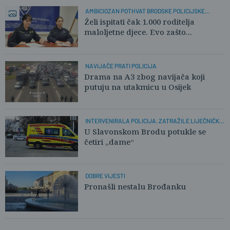
AMBICIOZAN POTHVAT BRODSKE POLICIJSKE
SLUŽBENICE:
Želi ispitati čak 1.000 roditelja
maloljetne djece. Evo zašto...
NAVIJAČE PRATI POLICIJA
Drama na A3 zbog navijača koji
putuju na utakmicu u Osijek
INTERVENIRALA POLICIJA. ZATRAŽILE LIJEČNIČKU
POMOĆ
U Slavonskom Brodu potukle se
četiri „dame“
DOBRE VIJESTI
Pronašli nestalu Brođanku