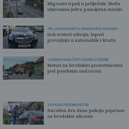
POSUSTAJU
Migrante trpali u prtljažnik. Među
uhićenima jedva punoljetan mladić.
OPLJAČKANI GOSTI U VRANOVCIMA I KOPANICI
Dok svatovi uživaju, lopovi
provaljuju u automobile i kradu
U GODINU DANA ŽIVOT IZGUBILE 3 OSOBE
Motori na brodskim prometnicama
pod posebnim nadzorom
EVO KOGA POSEBNO MOTRE
Naredna dva dana policija pojačano
na brodskim ulicama