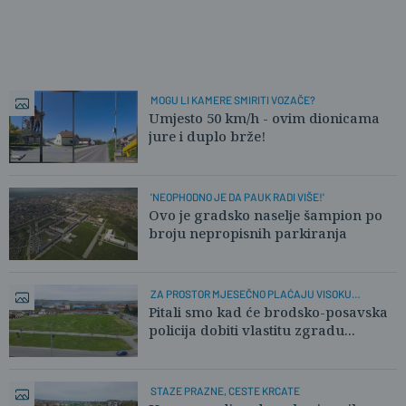
MOGU LI KAMERE SMIRITI VOZAČE?
Umjesto 50 km/h - ovim dionicama
jure i duplo brže!
'NEOPHODNO JE DA PAUK RADI VIŠE!'
Ovo je gradsko naselje šampion po
broju nepropisnih parkiranja
ZA PROSTOR MJESEČNO PLAĆAJU VISOKU
ZAKUPNINU
Pitali smo kad će brodsko-posavska
policija dobiti vlastitu zgradu...
STAZE PRAZNE, CESTE KRCATE