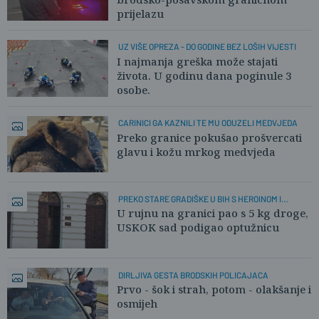
prijelazu
UZ VIŠE OPREZA - DO GODINE BEZ LOŠIH VIJESTI
I najmanja greška može stajati
života. U godinu dana poginule 3
osobe.
CARINICI GA KAZNILI TE MU ODUZELI MEDVJEDA
Preko granice pokušao prošvercati
glavu i kožu mrkog medvjeda
PREKO STARE GRADIŠKE U BIH S HEROINOM I
KOKAINOM
U rujnu na granici pao s 5 kg droge,
USKOK sad podigao optužnicu
DIRLJIVA GESTA BRODSKIH POLICAJACA
Prvo - šok i strah, potom - olakšanje i
osmijeh