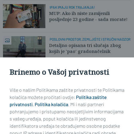
IPAK IMAJU ROK TRAJANJA!
MUP: Ako ih niste zamijenili
posljednje 23 godine - sada morate!
POSLOVNI PROSTOR, ZEMLJIŠTE I STRUČNI NADZOR
Detaljno opisana tri slučaja zbog
kojih je 'pao' gradonačelnik
Brinemo o Vašoj privatnosti
U TIJEKU USKOK-OVA AKCIJA
Uhićenja u SB-u, NG-u i Zagrebu
zbog sumnje u korupciju
Više o našim Politikama zaštite privatnosti te Politikama
kolačića možete pročitati ovdje:
Politika zaštite
privatnosti
,
Politika kolačića
. Mi i naši partneri
VIDI STARIJE ČLANKE
pohranjujemo i pristupamo neosjetljivim informacijama
s vašeg uređaja, poput kolačića ili jedinstvenog
identifikatora uređaja te obrađujemo osobne podatke
poput IP adrese i identifikatore kolačića radi obrade