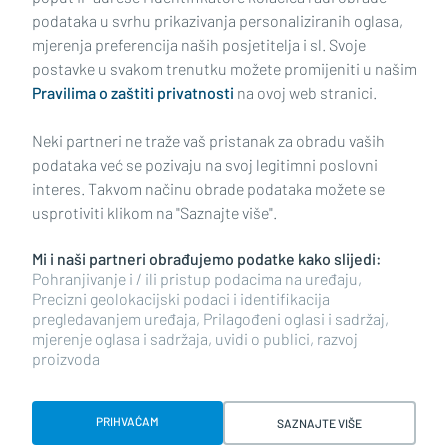
podataka u svrhu prikazivanja personaliziranih oglasa,
mjerenja preferencija naših posjetitelja i sl. Svoje
Impressum
Uvjeti korištenja
Politika privatnosti
postavke u svakom trenutku možete promijeniti u našim
Pravilima o zaštiti privatnosti
na ovoj web stranici.
Politika kolačića
Kontakt
Pritužbe
Suradnici
Neki partneri ne traže vaš pristanak za obradu vaših
Oglašavanje
podataka već se pozivaju na svoj legitimni poslovni
interes. Takvom načinu obrade podataka možete se
RUBRIKE
usprotiviti klikom na "Saznajte više".
Mi i naši partneri obrađujemo podatke kako slijedi:
BRODSKO-POSAVSKA ŽUPANIJA
Pohranjivanje i / ili pristup podacima na uređaju,
Precizni geolokacijski podaci i identifikacija
pregledavanjem uređaja, Prilagođeni oglasi i sadržaj,
POŽEŠKO-SLAVONSKA ŽUPANIJA
mjerenje oglasa i sadržaja, uvidi o publici, razvoj
proizvoda
Copyright © 2026 plusportal.hr, sva prava pridržana
PRIHVAĆAM
SAZNAJTE VIŠE