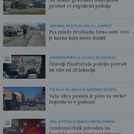
promet će regulirati policija
GRAĐANI, PAZITE NA SVOJE LJUBIMCE!
Pas mlade Brođanke lutao sam. Ovo
je kazna koju može dobiti!
DONOSIMO POPIS ULICA KOJE SU IZDVOJILI
Čitatelji PlusPortala policiju pozvali
na više od 20 lokacija
POLICIJA ĆE LOKACIJE NADZIRATI 24 SATA
Vaša ulica postala je pista za utrke?
Dojavite to e-poštom!
'OVO JE PITANJE ODNOSA PREMA SRBIMA!'
Gradonačelnik priveden na
brodsko-posavskom graničnom