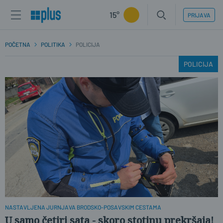
15°
PRIJAVA
POČETNA
POLITIKA
POLICIJA
POLICIJA
NASTAVLJENA JURNJAVA BRODSKO-POSAVSKIM CESTAMA
U samo četiri sata - skoro stotinu prekršaja!