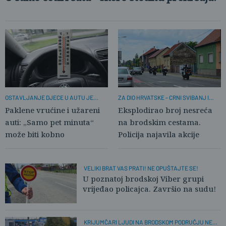
OSTAVLJANJE DJECE U AUTU JE
ZA DIO HRVATSKE - CRNI SVIBANJ I
KAZNENO DJELO!
LIPANJ
Paklene vrućine i užareni
Eksplodirao broj nesreća
auti: „Samo pet minuta“
na brodskim cestama.
može biti kobno
Policija najavila akcije
VELIKI BRAT VAS PRATI! NE OPUŠTAJTE SE!
U poznatoj brodskoj Viber grupi
vrijeđao policajca. Završio na sudu!
KRIJUMČARI LJUDI NA BRODSKOM PODRUČJU NE