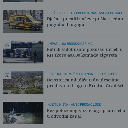
ORUŽJE ODUZETO, POLICIJA NASTAVLJA ISTRAGU
Dječaci pucali iz očeve puške - jedan
pogodio drugoga
UHVATILI GA BRODSKI CARINICI
Putnik autobusom pokušao unijeti u
RH skoro 40.000 komada cigareta
BITNE KARIKE MOĆNOG LANCA ILI 'SITNE RIBE'?
Devetorica mladića u dvadesetima
prodavala drogu u Brodu i Gradišci
NJEMU NIŠTA - AUTO PROŠAO LOŠE
Bez položenog vozačkog i pijan sletio
u odvodni kanal