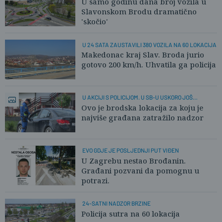
U samo godinu dana broj vozila u
Slavonskom Brodu dramatično
'skočio'
U 24 SATA ZAUSTAVILI 380 VOZILA NA 60 LOKACIJA
Makedonac kraj Slav. Broda jurio
gotovo 200 km/h. Uhvatila ga policija
U AKCIJI S POLICIJOM. U SB-U USKORO JOŠ
KAMERA!
Ovo je brodska lokacija za koju je
najviše građana zatražilo nadzor
EVO GDJE JE POSLJEDNJI PUT VIĐEN
U Zagrebu nestao Brođanin.
Građani pozvani da pomognu u
potrazi.
24-SATNI NADZOR BRZINE
Policija sutra na 60 lokacija