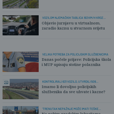
VOZILOM NJEMAČKIH TABLICA 163 KM/H KROZ
NASELJE
Objavio jurnjavu u virtualnom,
zaradio kaznu u stvarnom svijetu
VELIKA POTREBA ZA POLICIJSKIM SLUŽBENICIMA
Danas počele prijave: Policijska škola
i MUP upisuju stotine polaznika
KONTROLIRALI 631 VOZILO, UTVRDILI 509
PREKRŠAJA
Imamo li dovoljno policijskih
službenika da sve uhvate i kazne?
'TRENUTAK NEPAŽNJE MOŽE IMATI TEŠKE
POSLJEDICE!'
Na nekim gradskim lokacijama