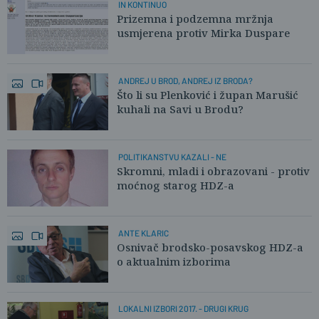
IN KONTINUO
Prizemna i podzemna mržnja
usmjerena protiv Mirka Duspare
ANDREJ U BROD, ANDREJ IZ BRODA?
Što li su Plenković i župan Marušić
kuhali na Savi u Brodu?
POLITIKANSTVU KAZALI - NE
Skromni, mladi i obrazovani - protiv
moćnog starog HDZ-a
ANTE KLARIC
Osnivač brodsko-posavskog HDZ-a
o aktualnim izborima
LOKALNI IZBORI 2017. - DRUGI KRUG