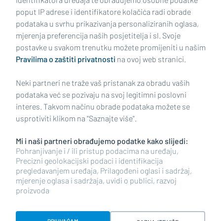
poput IP adrese i identifikatore kolačića radi obrade
podataka u svrhu prikazivanja personaliziranih oglasa,
mjerenja preferencija naših posjetitelja i sl. Svoje
Impressum
Uvjeti korištenja
Politika privatnosti
postavke u svakom trenutku možete promijeniti u našim
Pravilima o zaštiti privatnosti
na ovoj web stranici.
Politika kolačića
Kontakt
Pritužbe
Suradnici
Neki partneri ne traže vaš pristanak za obradu vaših
Oglašavanje
podataka već se pozivaju na svoj legitimni poslovni
interes. Takvom načinu obrade podataka možete se
RUBRIKE
usprotiviti klikom na "Saznajte više".
Mi i naši partneri obrađujemo podatke kako slijedi:
BRODSKO-POSAVSKA ŽUPANIJA
Pohranjivanje i / ili pristup podacima na uređaju,
Precizni geolokacijski podaci i identifikacija
pregledavanjem uređaja, Prilagođeni oglasi i sadržaj,
POŽEŠKO-SLAVONSKA ŽUPANIJA
mjerenje oglasa i sadržaja, uvidi o publici, razvoj
proizvoda
Copyright © 2026 plusportal.hr, sva prava pridržana