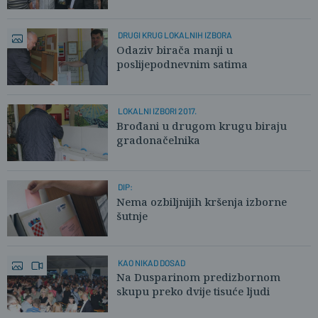
DRUGI KRUG LOKALNIH IZBORA
Odaziv birača manji u
poslijepodnevnim satima
LOKALNI IZBORI 2017.
Brođani u drugom krugu biraju
gradonačelnika
DIP:
Nema ozbiljnijih kršenja izborne
šutnje
KAO NIKAD DOSAD
Na Dusparinom predizbornom
skupu preko dvije tisuće ljudi