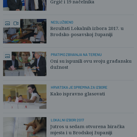
Grgić i 19 načelnika
NESLUŽBENO
Rezultati Lokalnih izbora 2017. u
Brodsko-posavskoj županiji
PRATIMO ZBIVANJA NA TERENU
Oni su ispunili ovu svoju građansku
dužnost
HRVATSKA JE SPREMNA ZA IZBORE
Kako ispravno glasovati
LOKALNI IZBORI 2017
Jutros u sedam otvorena biračka
mjesta i u Brodskoj županiji