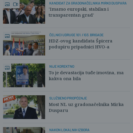
KANDIDAT ZA GRADONAČELNIKA MIRKO DUSPARA
'Imamo europski, stabilan i
transparentan grad'
ČELNICI UDRUGE 101. I 103. BRIGADE
HDZ-ovog kandidata Špicera
podupiru pripadnici HVO-a
NIJE KOREKTNO
To je devastacija tuđe imovina, ma
kakva ona bila
SLUŽBENO PRIOPĆENJE
Most NL uz gradonačelnika Mirka
Dusparu
NAKON LOKALNIH IZBORA