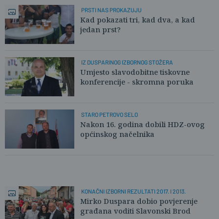
PRSTI NAS PROKAZUJU
Kad pokazati tri, kad dva, a kad
jedan prst?
IZ DUSPARINOG IZBORNOG STOŽERA
Umjesto slavodobitne tiskovne
konferencije - skromna poruka
STARO PETROVO SELO
Nakon 16. godina dobili HDZ-ovog
općinskog načelnika
KONAČNI IZBORNI REZULTATI 2017. I 2013.
Mirko Duspara dobio povjerenje
građana voditi Slavonski Brod