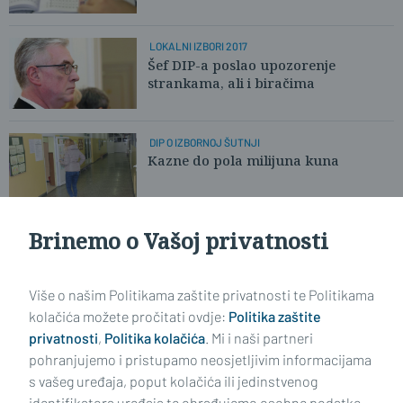
LOKALNI IZBORI 2017
Šef DIP-a poslao upozorenje
strankama, ali i biračima
DIP O IZBORNOJ ŠUTNJI
Kazne do pola milijuna kuna
Brinemo o Vašoj privatnosti
LOKALNI IZBORI
Dežurstvo Gradskog izbornog
povjerenstva
Više o našim Politikama zaštite privatnosti te Politikama
kolačića možete pročitati ovdje:
Politika zaštite
privatnosti
,
Politika kolačića
. Mi i naši partneri
VIDI STARIJE ČLANKE
pohranjujemo i pristupamo neosjetljivim informacijama
s vašeg uređaja, poput kolačića ili jedinstvenog
identifikatora uređaja te obrađujemo osobne podatke