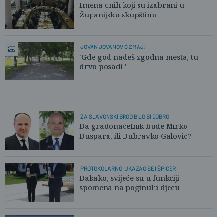
Imena onih koji su izabrani u
Županijsku skupštinu
JOVAN JOVANOVIĆ ZMAJ:
'Gde god nađeš zgodna mesta, tu
drvo posadi!'
ZA SLAVONSKI BROD BILO BI DOBRO
Da gradonačelnik bude Mirko
Duspara, ili Dubravko Galović?
PROTOKOLARNO, UKAZAO SE I ŠPICER
Dakako, svijeće su u funkciji
spomena na poginulu djecu