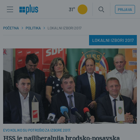
31°
PRIJAVA
POČETNA
POLITIKA
LOKALNI IZBORI 2017
LOKALNI IZBORI 2017
EVO KOLIKO SU POTROŠIO ZA IZBORE 2017.
HSS je najliberalnija brodsko-posavska