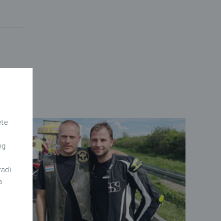
ete
eg
radi
a