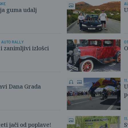
SKE
A
ja guma udalj
U
I AUTO RALLY
OT
 zanimljivi izlošci
O
lavi Dana Grada
U
p
ti jači od poplave!
S