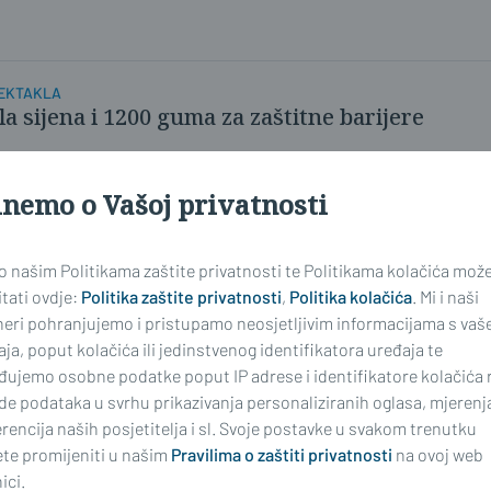
PEKTAKLA
la sijena i 1200 guma za zaštitne barijere
inemo o Vašoj privatnosti
 o našim Politikama zaštite privatnosti te Politikama kolačića mož
tati ovdje:
Politika zaštite privatnosti
,
Politika kolačića
. Mi i naši
neri pohranjujemo i pristupamo neosjetljivim informacijama s vaš
ja, poput kolačića ili jedinstvenog identifikatora uređaja te
đujemo osobne podatke poput IP adrese i identifikatore kolačića 
de podataka u svrhu prikazivanja personaliziranih oglasa, mjerenj
rencija naših posjetitelja i sl. Svoje postavke u svakom trenutku
te promijeniti u našim
Pravilima o zaštiti privatnosti
na ovoj web
ici.