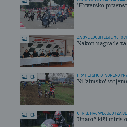
'Hrvatsko prvenstv
ZA SVE LJUBITELJE MOTOC
Nakon nagrade za o
PRATILI SMO OTVORENO PR
Ni 'zimsko' vrijem
UTRKE NAJAVLJUJU I ZA S
Unatoč kiši miris