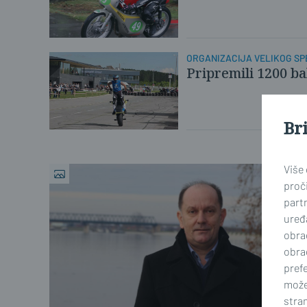
ORGANIZACIJA VELIKOG S
Pripremili 1200 ba
Br
Više
proči
part
uređa
obra
obra
prefe
može
stran