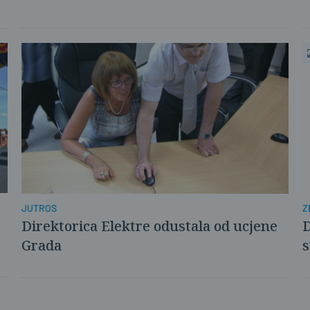
Z
JUTROS
D
Direktorica Elektre odustala od ucjene
s
Grada