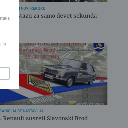
OSTAVLJEN NOVI REKORD
rešao stazu za samo devet sekunda
ataka
cija
RADICIJA SE NASTAVLJA
. Renault susreti Slavonski Brod