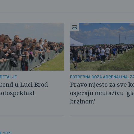
 DETALJE
POTREBNA DOZA ADRENALINA, Z
DOBROG SHOWA
kend u Luci Brod
Pravo mjesto za sve ko
motospektakl
osjećaju neutaživu 'gl
brzinom'
E 2021.