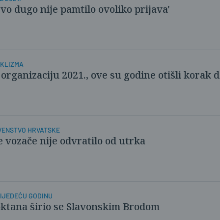
o dugo nije pamtilo ovoliko prijava'
IKLIZMA
rganizaciju 2021., ove su godine otišli korak d
VENSTVO HRVATSKE
e vozače nije odvratilo od utrka
LIJEDEĆU GODINU
 oktana širio se Slavonskim Brodom