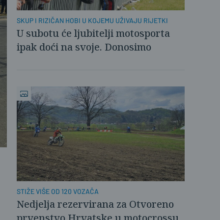
SKUP I RIZIČAN HOBI U KOJEMU UŽIVAJU RIJETKI
U subotu će ljubitelji motosporta
ipak doći na svoje. Donosimo
detalje
STIŽE VIŠE OD 120 VOZAČA
Nedjelja rezervirana za Otvoreno
prvenstvo Hrvatske u motocrossu