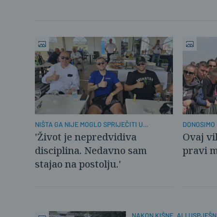
NIŠTA GA NIJE MOGLO SPRIJEČITI U
DONOSIMO
DOLASKU:
'Život je nepredvidiva
Ovaj vi
disciplina. Nedavno sam
pravi 
stajao na postolju.'
NAKON KIŠNE, ALI USPJEŠN