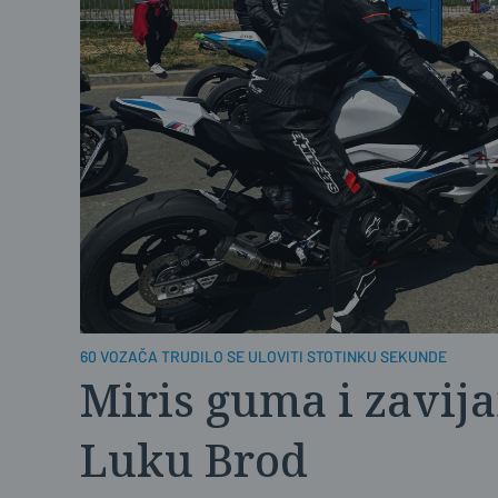
60 VOZAČA TRUDILO SE ULOVITI STOTINKU SEKUNDE
Miris guma i zavija
Luku Brod