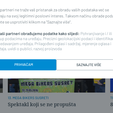
P
BRZA VOŽNJA I NEIZVJESNI DVOBOJI
 partneri ne traže vaš pristanak za obradu vaših podataka već se
P
Brođani osvojili sjajne rezultate na
vaju na svoj legitimni poslovni interes. Takvom načinu obrade pod
osječkom Street Race-u
e se usprotiviti klikom na "Saznajte više".
 naši partneri obrađujemo podatke kako slijedi:
Pohranjivanje i / ili
up podacima na uređaju, Precizni geolokacijski podaci i identifika
edavanjem uređaja, Prilagođeni oglasi i sadržaj, mjerenje oglasa i
aja, uvidi o publici, razvoj proizvoda
PRIHVAĆAM
SAZNAJTE VIŠE
13. MEGA BIKERS SUSRETI
T
Spektakl koji se ne propušta
8