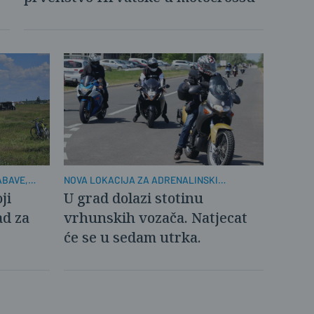
ABAVE,
NOVA LOKACIJA ZA ADRENALINSKI
SPEKTAKL
ji
U grad dolazi stotinu
ad za
vrhunskih vozača. Natjecat
će se u sedam utrka.