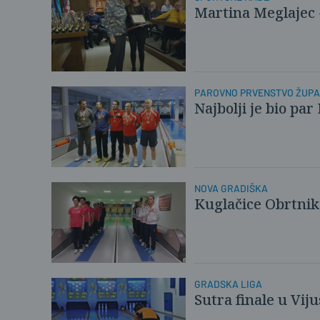
Martina Meglajec 
PAROVNO PRVENSTVO ŽUPA
Najbolji je bio pa
NOVA GRADIŠKA
Kuglačice Obrtnik
GRADSKA LIGA
Sutra finale u Vij