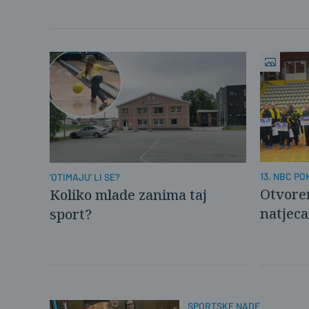
13. NBC P
'OTIMAJU' LI SE?
Otvore
Koliko mlade zanima taj
natjeca
sport?
SPORTSKE NADE