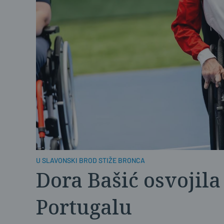
U SLAVONSKI BROD STIŽE BRONCA
Dora Bašić osvojila
Portugalu