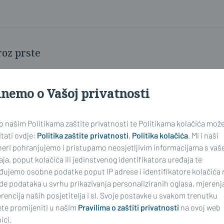
roz prste
inemo o Vašoj privatnosti
 o našim Politikama zaštite privatnosti te Politikama kolačića mož
tati ovdje:
Politika zaštite privatnosti
,
Politika kolačića
. Mi i naši
neri pohranjujemo i pristupamo neosjetljivim informacijama s vaš
ja, poput kolačića ili jedinstvenog identifikatora uređaja te
đujemo osobne podatke poput IP adrese i identifikatore kolačića 
de podataka u svrhu prikazivanja personaliziranih oglasa, mjerenj
rencija naših posjetitelja i sl. Svoje postavke u svakom trenutku
te promijeniti u našim
Pravilima o zaštiti privatnosti
na ovoj web
ici.