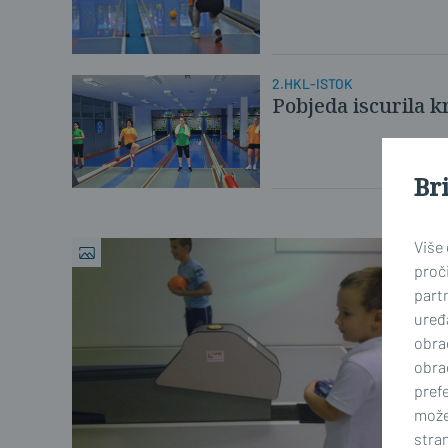
2.HKL-ISTOK
Pobjeda iscurila k
Br
Više
proči
part
uređa
obra
obra
prefe
može
stran