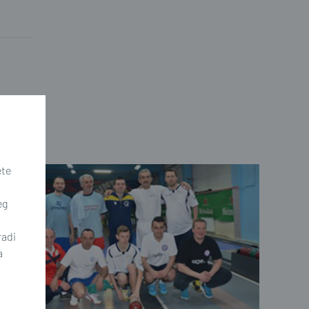
ete
eg
radi
a