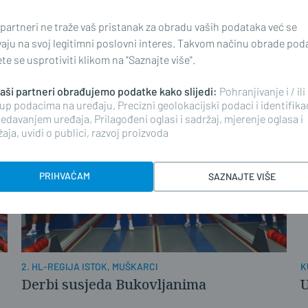
U
5. KOLONIJA OPEN
 partneri ne traže vaš pristanak za obradu vaših podataka već se
L
Mušaniću naslov najboljeg
vaju na svoj legitimni poslovni interes. Takvom načinu obrade pod
e se usprotiviti klikom na "Saznajte više".
 naši partneri obrađujemo podatke kako slijedi:
Pohranjivanje i / ili
up podacima na uređaju, Precizni geolokacijski podaci i identifika
edavanjem uređaja, Prilagođeni oglasi i sadržaj, mjerenje oglasa i
aja, uvidi o publici, razvoj proizvoda
PRIHVAĆAM
SAZNAJTE VIŠE
2. HL-REGIJA ISTOK, MUŠKARCI
K
Derbi susjeda Bukovljanima
U