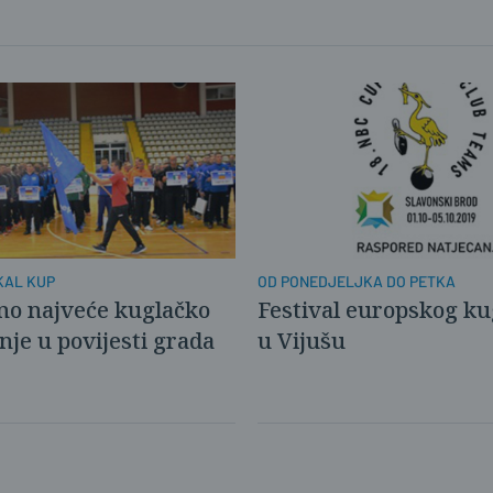
OKAL KUP
OD PONEDJELJKA DO PETKA
no najveće kuglačko
Festival europskog ku
nje u povijesti grada
u Vijušu