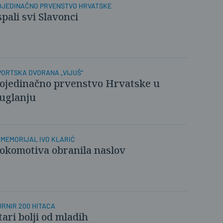
OJEDINAČNO PRVENSTVO HRVATSKE
spali svi Slavonci
PORTSKA DVORANA „VIJUŠ“
ojedinačno prvenstvo Hrvatske u
uglanju
. MEMORIJAL IVO KLARIĆ
okomotiva obranila naslov
URNIR 200 HITACA
tari bolji od mladih