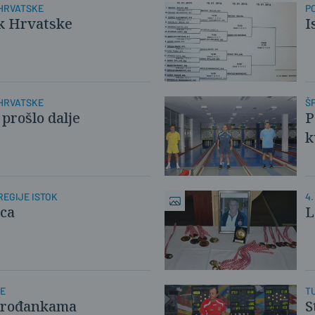
HRVATSKE
P
k Hrvatske
I
HRVATSKE
Š
 prošlo dalje
P
k
EGIJE ISTOK
4
mca
L
NE
T
 Brođankama
S