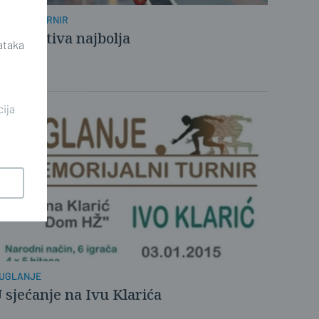
SKRSNI TURNIR
okomotiva najbolja
ataka
cija
UGLANJE
 sjećanje na Ivu Klarića