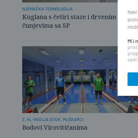
NJEMAČKA TEHNOLOGIJA
Neki
Kuglana s četiri staze i drvenim
pozi
čunjevima sa SP
možet
Mi i
prist
pregl
sadrž
2. HL-REGIJA ISTOK, MUŠKARCI
Bodovi Virovitičanima