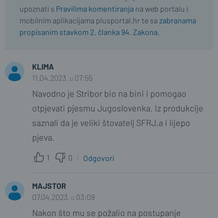
upoznati s
Pravilima komentiranja
na web portalu i
mobilnim aplikacijama plusportal.hr te sa
zabranama
propisanim stavkom 2. članka 94. Zakona.
KLIMA
11.04.2023. u 07:55
Navodno je Stribor bio na bini i pomogao
otpjevati pjesmu Jugoslovenka. Iz produkcije
saznali da je veliki štovatelj SFRJ,a i lijepo
pjeva.
1
0
Odgovori
MAJSTOR
07.04.2023. u 03:09
Nakon što mu se požalio na postupanje