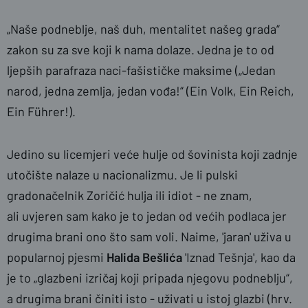
„Naše podneblje, naš duh, mentalitet našeg grada“
zakon su za sve koji k nama dolaze. Jedna je to od
ljepših parafraza naci-fašističke maksime („Jedan
narod, jedna zemlja, jedan vođa!“ (Ein Volk, Ein Reich,
Ein Führer!).
Jedino su licemjeri veće hulje od šovinista koji zadnje
utočište nalaze u nacionalizmu. Je li pulski
gradonačelnik Zoričić hulja ili idiot - ne znam,
ali uvjeren sam kako je to jedan od većih podlaca jer
drugima brani ono što sam voli. Naime, 'jaran' uživa u
popularnoj pjesmi
Halida Bešlića
'Iznad Tešnja', kao da
je to „glazbeni izričaj koji pripada njegovu podneblju“,
a drugima brani činiti isto - uživati u istoj glazbi (hrv.