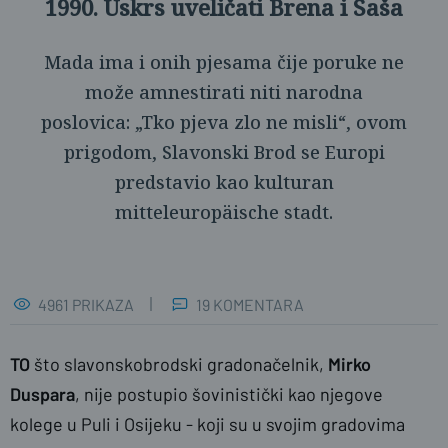
1990. Uskrs uveličati Brena i Saša
Mada ima i onih pjesama čije poruke ne
može amnestirati niti narodna
poslovica: „Tko pjeva zlo ne misli“, ovom
prigodom, Slavonski Brod se Europi
predstavio kao kulturan
mitteleuropäische stadt.
4961 PRIKAZA
19 KOMENTARA
TO
što slavonskobrodski gradonačelnik,
Mirko
Duspara
, nije postupio šovinistički kao njegove
kolege u Puli i Osijeku - koji su u svojim gradovima