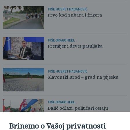
PIŠE HUSRET HASANOVIĆ
Prvo kod zubara i frizera
PIŠE DRAGO HEDL
Premijer i devet patuljaka
PIŠE HUSRET HASANOVIĆ
Slavonski Brod – grad na pijesku
PIŠE DRAGO HEDL
Dalić odlazi, političari ostaju
Brinemo o Vašoj privatnosti