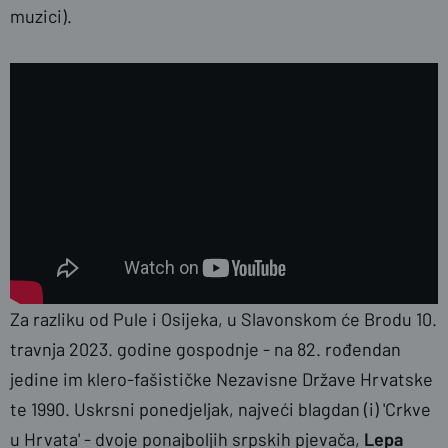
muzici).
Za razliku od Pule i Osijeka, u Slavonskom će Brodu 10.
travnja 2023. godine gospodnje - na 82. rođendan
jedine im klero-fašističke Nezavisne Države Hrvatske
te 1990. Uskrsni ponedjeljak, najveći blagdan (i) 'Crkve
u Hrvata' - dvoje ponajboljih srpskih pjevača,
Lepa