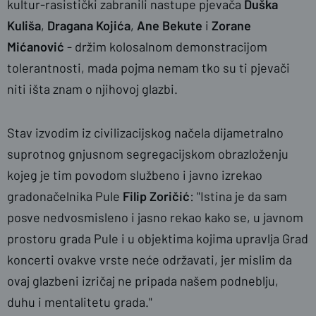
kultur-rasistički zabranili nastupe pjevača
Duška
Kuliša
,
Dragana Kojića
,
Ane Bekute
i
Zorane
Mićanović
- držim kolosalnom demonstracijom
FB
tolerantnosti, mada pojma nemam tko su ti pjevači
niti išta znam o njihovoj glazbi.
Stav izvodim iz civilizacijskog načela dijametralno
suprotnog gnjusnom segregacijskom obrazloženju
kojeg je tim povodom službeno i javno izrekao
gradonačelnika Pule
Filip Zoričić
: "Istina je da sam
posve nedvosmisleno i jasno rekao kako se, u javnom
prostoru grada Pule i u objektima kojima upravlja Grad
koncerti ovakve vrste neće održavati, jer mislim da
ovaj glazbeni izričaj ne pripada našem podneblju,
duhu i mentalitetu grada."