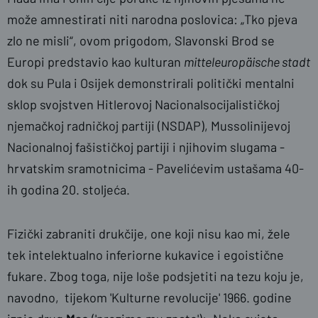
može amnestirati niti narodna poslovica: „Tko pjeva
zlo ne misli“, ovom prigodom, Slavonski Brod se
Europi predstavio kao kulturan
mitteleuropäische stadt
dok su Pula i Osijek demonstrirali politički mentalni
sklop svojstven Hitlerovoj Nacionalsocijalističkoj
njemačkoj radničkoj partiji (NSDAP), Mussolinijevoj
Nacionalnoj fašističkoj partiji i njihovim slugama -
hrvatskim sramotnicima - Pavelićevim ustašama 40-
ih godina 20. stoljeća.
Fizički zabraniti drukčije, one koji nisu kao mi, žele
tek intelektualno inferiorne kukavice i egoistične
fukare. Zbog toga, nije loše podsjetiti na tezu koju je,
navodno, tijekom 'Kulturne revolucije' 1966. godine