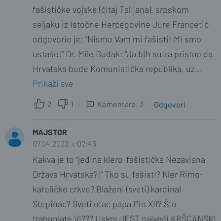
fašističke vojske (čitaj Talijana), srpskom
seljaku iz Istočne Hercegovine Jure Francetić
odgovorio je: "Nismo Vam mi fašisti! Mi smo
ustaše!" Dr. Mile Budak: "Ja bih sutra pristao da
Hrvatska bude Komunistička republika, uz
...
Prikaži sve
2
1
Komentara: 3
Odgovori
MAJSTOR
MENDOZINO11
07.04.2023. u 02:46
08.04.2023. u 11:09
Kakva je to "jedina klero-fašistička Nezavisna
Talijanski fašisti su bili kamilica za
Država Hrvatska?!" Tko su fašisti? Kler Rimo-
naciustaštvo. Fašisti nisu istrebljivali i
katoličke crkve? Blaženi (sveti) kardinal
vršili Holokaust. Požalio se Srbin ustaši.
Stepinac? Sveti otac papa Pio XII? Što
Prekrasno.
trabunjate Vi??? Uskrs JEST najveći KRŠĆANSKI