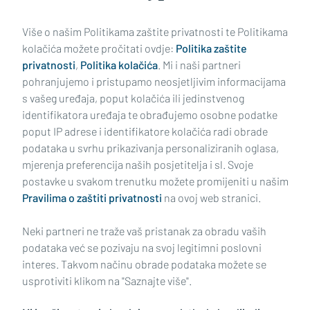
Učitaj još članaka
Više o našim Politikama zaštite privatnosti te Politikama
kolačića možete pročitati ovdje:
Politika zaštite
privatnosti
,
Politika kolačića
. Mi i naši partneri
pohranjujemo i pristupamo neosjetljivim informacijama
s vašeg uređaja, poput kolačića ili jedinstvenog
identifikatora uređaja te obrađujemo osobne podatke
poput IP adrese i identifikatore kolačića radi obrade
podataka u svrhu prikazivanja personaliziranih oglasa,
mjerenja preferencija naših posjetitelja i sl. Svoje
Impressum
Uvjeti korištenja
Politika privatnosti
postavke u svakom trenutku možete promijeniti u našim
Pravilima o zaštiti privatnosti
na ovoj web stranici.
Politika kolačića
Kontakt
Pritužbe
Suradnici
Neki partneri ne traže vaš pristanak za obradu vaših
Oglašavanje
podataka već se pozivaju na svoj legitimni poslovni
interes. Takvom načinu obrade podataka možete se
RUBRIKE
usprotiviti klikom na "Saznajte više".