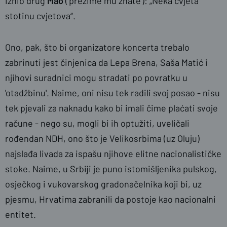
iznio drug
Mao
('prezime mu znate'): „Neka cvjeta
stotinu cvjetova“.
Ono, pak, što bi organizatore koncerta trebalo
zabrinuti jest činjenica da Lepa Brena, Saša Matić i
njihovi suradnici mogu stradati po povratku u
'otadžbinu'. Naime, oni nisu tek radili svoj posao - nisu
tek pjevali za naknadu kako bi imali čime plaćati svoje
račune - nego su, mogli bi ih optužiti, uveličali
rođendan NDH, ono što je Velikosrbima (uz Oluju)
najslađa livada za ispašu njihove elitne nacionalističke
stoke. Naime, u Srbiji je puno istomišljenika pulskog,
osječkog i vukovarskog gradonačelnika koji bi, uz
pjesmu, Hrvatima zabranili da postoje kao nacionalni
entitet.