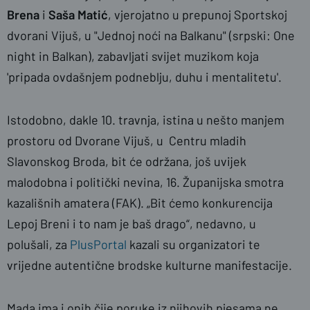
Brena
i
Saša Matić
, vjerojatno u prepunoj Sportskoj
dvorani Vijuš, u "Jednoj noći na Balkanu" (srpski: One
night in Balkan), zabavljati svijet muzikom koja
'pripada ovdašnjem podneblju, duhu i mentalitetu'.
Istodobno, dakle 10. travnja, istina u nešto manjem
prostoru od Dvorane Vijuš, u Centru mladih
Slavonskog Broda, bit će održana, još uvijek
malodobna i politički nevina, 16. Županijska smotra
kazališnih amatera (FAK). „Bit ćemo konkurencija
Lepoj Breni i to nam je baš drago“, nedavno, u
polušali, za
PlusPortal
kazali su organizatori te
vrijedne autentične brodske kulturne manifestacije.
Mada ima i onih čije poruke iz njihovih pjesama ne