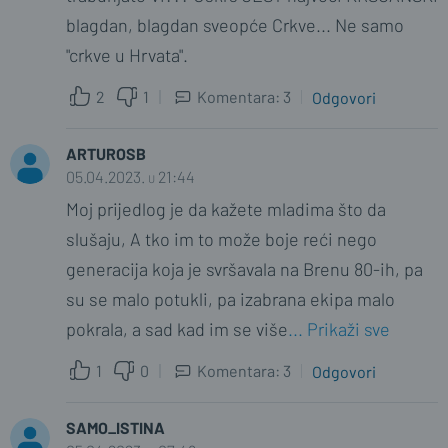
0
2
blagdan, blagdan sveopće Crkve... Ne samo
"crkve u Hrvata".
MAJSTOR
09.04.2023. u 02:53
2
1
Komentara: 3
Odgovori
Nemaš pojma o čemu govoriš! Sve što
sam napisao javno je dostupno i
ARTUROSB
MENDOZINO11
objavljeno u dokumentima i knjigama.
05.04.2023. u 21:44
08.04.2023. u 11:12
Moj prijedlog je da kažete mladima što da
Oba svećenika su bili kukavice koje nisu
0
0
slušaju, A tko im to može boje reći nego
javno osudili Holokaust i rasne zakone.
generacija koja je svršavala na Brenu 80-ih, pa
MAJSTOR
Bojali se za svoju jadnu guzičicu.
09.04.2023. u 03:01
su se malo potukli, pa izabrana ekipa malo
Bijednici.
Nisu vršili holokaust... Istrijebili su pola
pokrala, a sad kad im se više
... Prikaži sve
0
2
etiopskog i libijskog naroda, progone i
1
0
Komentara: 3
Odgovori
ubojstva Hrvata i Slovenaca u Istri,
MAJSTOR
Dalmaciji, nasilno mijenjanje slavenskih
09.04.2023. u 03:16
SAMO_ISTINA
MARMAR
imena i prezimena; mijenjanje naziva
Kad nemaš po komu, a ti udri po Crkvi!