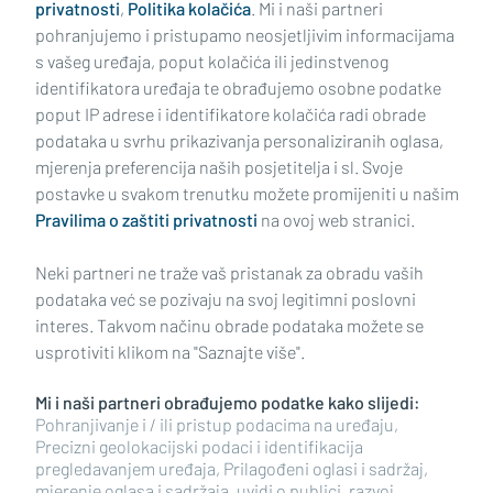
privatnosti
,
Politika kolačića
. Mi i naši partneri
pohranjujemo i pristupamo neosjetljivim informacijama
s vašeg uređaja, poput kolačića ili jedinstvenog
identifikatora uređaja te obrađujemo osobne podatke
poput IP adrese i identifikatore kolačića radi obrade
podataka u svrhu prikazivanja personaliziranih oglasa,
mjerenja preferencija naših posjetitelja i sl. Svoje
Impressum
Uvjeti korištenja
Politika privatnosti
postavke u svakom trenutku možete promijeniti u našim
Pravilima o zaštiti privatnosti
na ovoj web stranici.
Politika kolačića
Kontakt
Pritužbe
Suradnici
Neki partneri ne traže vaš pristanak za obradu vaših
Oglašavanje
podataka već se pozivaju na svoj legitimni poslovni
interes. Takvom načinu obrade podataka možete se
RUBRIKE
usprotiviti klikom na "Saznajte više".
Mi i naši partneri obrađujemo podatke kako slijedi:
BRODSKO-POSAVSKA ŽUPANIJA
Pohranjivanje i / ili pristup podacima na uređaju,
Precizni geolokacijski podaci i identifikacija
pregledavanjem uređaja, Prilagođeni oglasi i sadržaj,
POŽEŠKO-SLAVONSKA ŽUPANIJA
mjerenje oglasa i sadržaja, uvidi o publici, razvoj