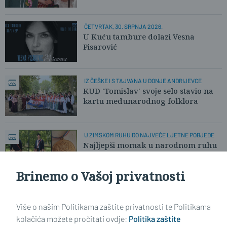
ČETVRTAK, 30. SRPNJA 2026.
U Kuću tambure dolazi Vesna
Pisarović
IZ ČEŠKE I S TAJVANA U DONJE ANDRIJEVCE
KUD 'Tomislav' svoje selo stavio na
kartu međunarodnog folklora
U ZIMSKOM RUHU DO NAJVEĆE LJETNE POBJEDE
Najljepši momak u narodnom ruhu
otkrio nam svoju pobjedničku priču
Brinemo o Vašoj privatnosti
Učitaj još članaka
Više o našim Politikama zaštite privatnosti te Politikama
kolačića možete pročitati ovdje:
Politika zaštite