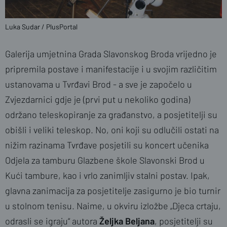
Luka Sudar / PlusPortal
Galerija umjetnina Grada Slavonskog Broda vrijedno je
pripremila postave i manifestacije i u svojim različitim
ustanovama u Tvrđavi Brod - a sve je započelo u
Zvjezdarnici gdje je (prvi put u nekoliko godina)
održano teleskopiranje za građanstvo, a posjetitelji su
obišli i veliki teleskop. No, oni koji su odlučili ostati na
nižim razinama Tvrđave posjetili su koncert učenika
Odjela za tamburu Glazbene škole Slavonski Brod u
Kući tambure, kao i vrlo zanimljiv stalni postav. Ipak,
glavna zanimacija za posjetitelje zasigurno je bio turnir
u stolnom tenisu. Naime, u okviru izložbe „Djeca crtaju,
odrasli se igraju“ autora
Željka
Beljana
, posjetitelji su