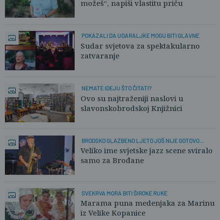
možeš“, napiši vlastitu priču
POKAZALI DA UDARALJKE MOGU BITI GLAVNE
Sudar svjetova za spektakularno
zatvaranje
NEMATE IDEJU ŠTO ČITATI?
Ovo su najtraženiji naslovi u
slavonskobrodskoj Knjižnici
BRODSKO GLAZBENO LJETO JOŠ NIJE GOTOVO...
Veliko ime svjetske jazz scene sviralo
samo za Brođane
SVEKRVA MORA BITI ŠIROKE RUKE
Marama puna medenjaka za Marinu
iz Velike Kopanice