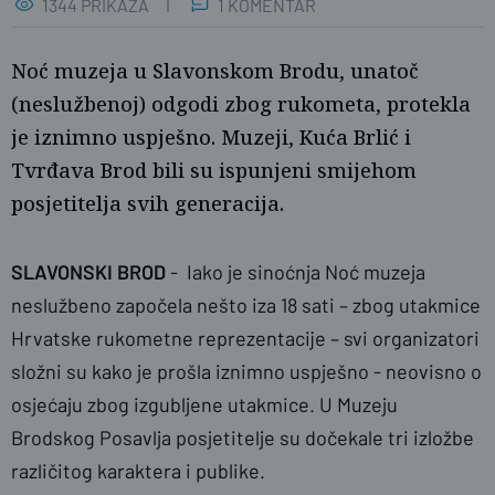
1344 PRIKAZA
1 KOMENTAR
Noć muzeja u Slavonskom Brodu, unatoč
(neslužbenoj) odgodi zbog rukometa, protekla
je iznimno uspješno. Muzeji, Kuća Brlić i
Tvrđava Brod bili su ispunjeni smijehom
posjetitelja svih generacija.
SLAVONSKI BROD
- Iako je sinoćnja Noć muzeja
neslužbeno započela nešto iza 18 sati – zbog utakmice
Luka Sudar / PlusPortal
Hrvatske rukometne reprezentacije – svi organizatori
složni su kako je prošla iznimno uspješno - neovisno o
osjećaju zbog izgubljene utakmice. U Muzeju
Brodskog Posavlja posjetitelje su dočekale tri izložbe
različitog karaktera i publike.