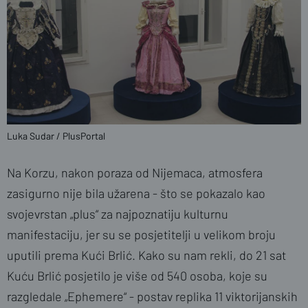
Luka Sudar / PlusPortal
Na Korzu, nakon poraza od Nijemaca, atmosfera
zasigurno nije bila užarena - što se pokazalo kao
svojevrstan „plus“ za najpoznatiju kulturnu
manifestaciju, jer su se posjetitelji u velikom broju
uputili prema Kući Brlić. Kako su nam rekli, do 21 sat
Kuću Brlić posjetilo je više od 540 osoba, koje su
razgledale „Ephemere“ - postav replika 11 viktorijanskih